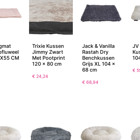
igmat
Trixie Kussen
Jack & Vanilla
JV
ibfluweel
Jimmy Zwart
Rastah Dry
Ku
5X55 CM
Met Pootprint
Benchkussen
10
120 x 80 cm
Grijs XL 104 x
68 cm
€
5
€
24,24
€
68,94