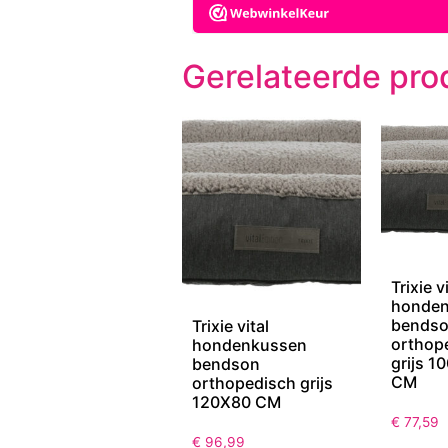
Gerelateerde pro
Trixie v
honde
bends
Trixie vital
orthop
hondenkussen
grijs 1
bendson
CM
orthopedisch grijs
120X80 CM
€
77,59
€
96,99