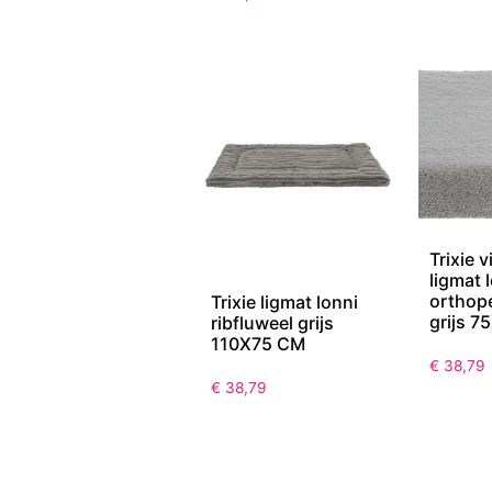
Trixie v
ligmat 
orthop
Trixie ligmat lonni
grijs 
ribfluweel grijs
110X75 CM
€
38,79
€
38,79