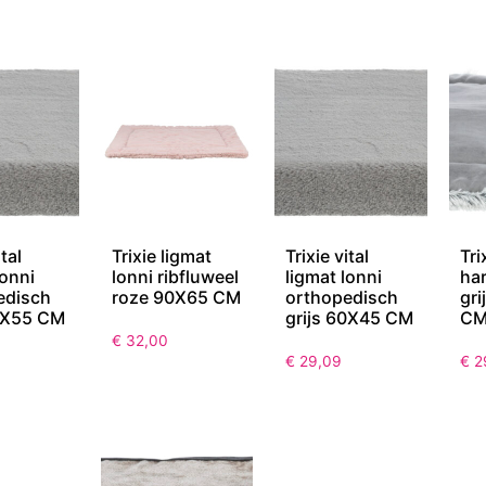
ital
Trixie ligmat
Trixie vital
Tri
lonni
lonni ribfluweel
ligmat lonni
har
edisch
roze 90X65 CM
orthopedisch
gri
75X55 CM
grijs 60X45 CM
C
€
32,00
€
29,09
€
2