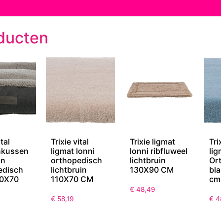
ducten
ital
Trixie vital
Trixie ligmat
Tri
nkussen
ligmat lonni
lonni ribfluweel
lig
on
orthopedisch
lichtbruin
Or
edisch
lichtbruin
130X90 CM
bl
00X70
110X70 CM
cm
€
48,49
€
58,19
€
4