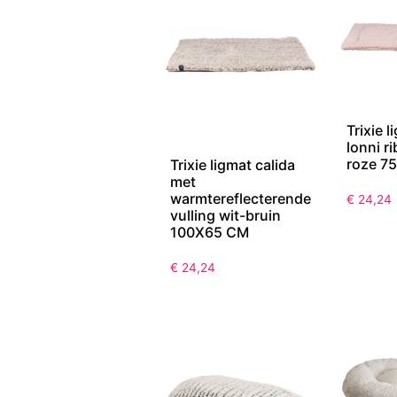
Trixie l
lonni r
roze 7
Trixie ligmat calida
met
warmtereflecterende
€
24,24
vulling wit-bruin
100X65 CM
€
24,24