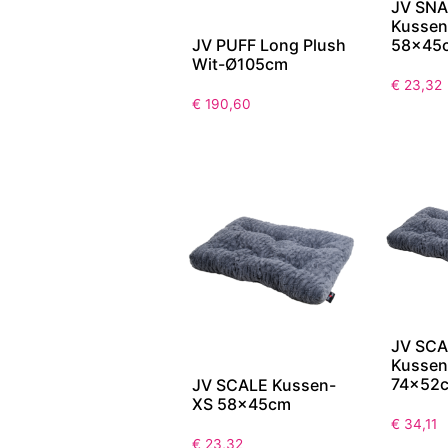
JV SN
Kussen
58x45
JV PUFF Long Plush
Wit-Ø105cm
€
23,32
€
190,60
JV SCA
Kussen
74x52
JV SCALE Kussen-
XS 58x45cm
€
34,11
€
23,32