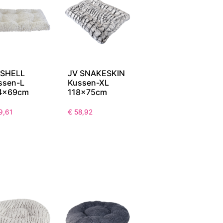
 SHELL
JV SNAKESKIN
ssen-L
Kussen-XL
4x69cm
118x75cm
9,61
€
58,92