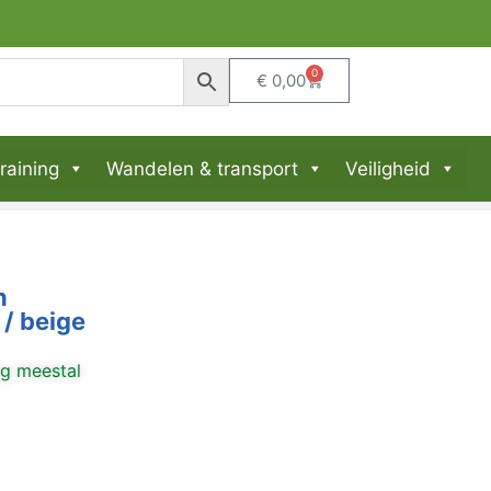
0
€
0,00
raining
Wandelen & transport
Veiligheid
n
/ beige
ng meestal