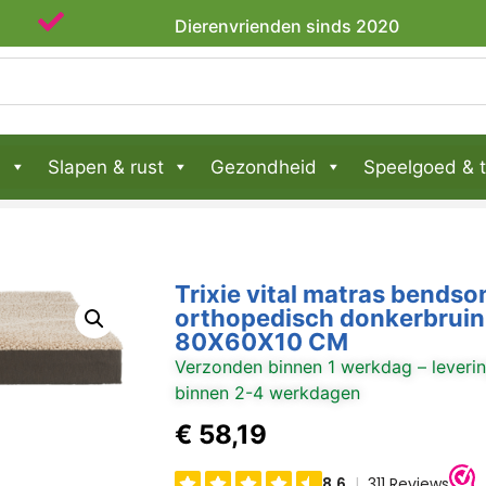
Dierenvrienden sinds 2020
n
Slapen & rust
Gezondheid
Speelgoed & t
Trixie vital matras bendso
orthopedisch donkerbruin 
80X60X10 CM
Verzonden binnen 1 werkdag – leveri
binnen 2-4 werkdagen
€
58,19