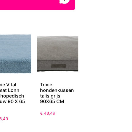
xie Vital
Trixie
mat Lonni
hondenkussen
thopedisch
talis grijs
auw 90 X 65
90X65 CM
€
48,49
8,49