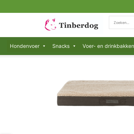
Hondenvoer
Snacks
Voer- en drinkbakke