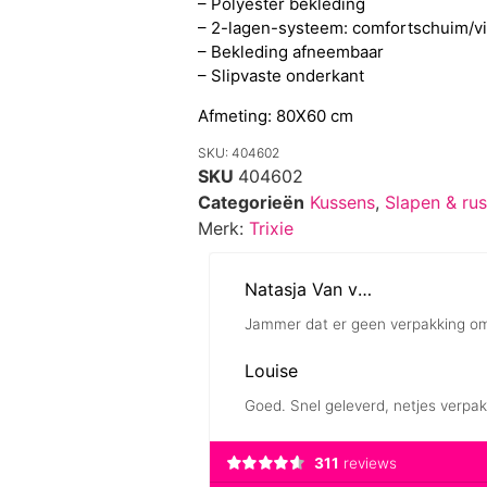
– Polyester bekleding
– 2-lagen-systeem: comfortschuim/vi
– Bekleding afneembaar
– Slipvaste onderkant
Afmeting: 80X60 cm
SKU: 404602
SKU
404602
Categorieën
Kussens
,
Slapen & rus
Merk:
Trixie