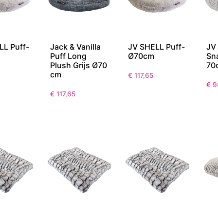
LL Puff-
Jack & Vanilla
JV SHELL Puff-
JV
Puff Long
Ø70cm
Sn
Plush Grijs Ø70
70
cm
€
117,65
€
9
€
117,65