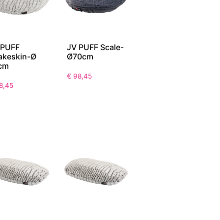
 PUFF
JV PUFF Scale-
akeskin-Ø
Ø70cm
cm
€
98,45
8,45