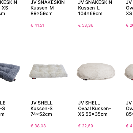
AKESKIN
JV SNAKESKIN
JV SNAKESKIN
JV
-XS
Kussen-M
Kussen-L
Ov
cm
89x59cm
104x69cm
XS
€
41,51
€
53,36
€
2
LE
JV SHELL
JV SHELL
JV
-S
Kussen-S
Ovaal Kussen-
Ov
cm
74x52cm
XS 55x35cm
85
€
38,08
€
22,69
€
4