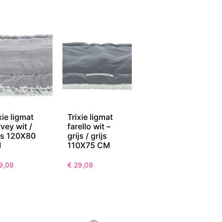
xie ligmat
Trixie ligmat
vey wit /
farello wit –
js 120X80
grijs / grijs
M
110X75 CM
9,09
€
29,09