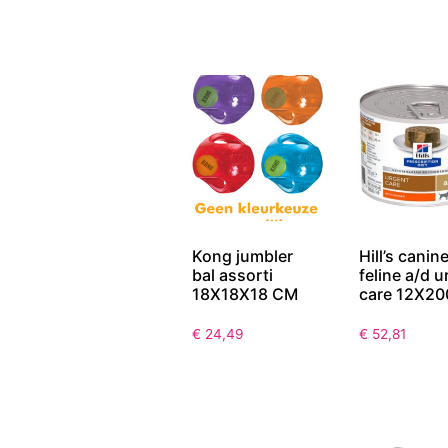
Kong jumbler
Hill’s canine
bal assorti
feline a/d u
18X18X18 CM
care 12X20
€
24,49
€
52,81