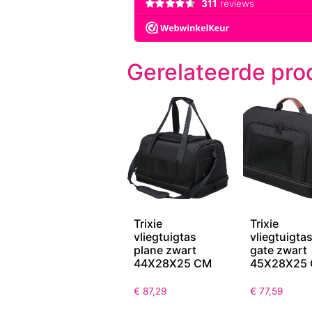
Gerelateerde pro
Trixie
Trixie
vliegtuigtas
vliegtuigta
plane zwart
gate zwart
44X28X25 CM
45X28X25
€
87,29
€
77,59