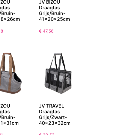
IZOU
JV BIZOU
gtas
Draagtas
/Bruin-
Grijs/Bruin-
18x26cm
41x20x25cm
18
€
47,56
IZOU
JV TRAVEL
gtas
Draagtas
/Bruin-
Grijs/Zwart-
21x31cm
40x23x32cm