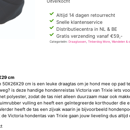
Uitverkocht
Altijd 14 dagen retourrecht
Snelle klantenservice
Distributiecentra in NL & BE
Gratis verzending vanaf €59,-
Categorieën:
Draagtassen
,
Tinberdog More
,
Wandelen & 
6X29 cm
van 50X26X29 cm is een leuke draagtas om je hond mee op pad 
g? is deze handige hondenreistas Victoria van Trixie iets voor
 polyester, zodat de tas niet alleen duurzaam maar ook makkelij
imrubber vulling en heeft een geïntegreerde korthouder die er
 Verder heeft de tas een zijvak waarin je bijvoorbeeld hondenp
de Victoria hondentas van Trixie gaan jouw lieveling dus altijd
kt