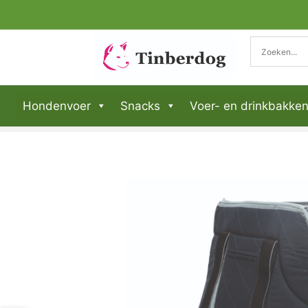
Hondenvoer
Snacks
Voer- en drinkbakke