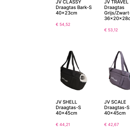
JV CLASSY
JV TRAVEL
Draagtas Bark-S
Draagtas
40x23cm
Grijs/Zwart
36x20x28
€
54,52
€
53,12
JV SHELL
JV SCALE
Draagtas-S
Draagtas-S
40x45cm
40x45cm
€
44,21
€
42,67