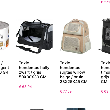
€
27,1
 /
Trixie
Trixie
Trixi
rgent
hondentas holly
hondentas
hond
0 GR
zwart / grijs
rugtas willow
timo
50X30X30 CM
beige / bruin
grij
38X25X45 CM
CM
€
63,04
€
77,59
€
63,