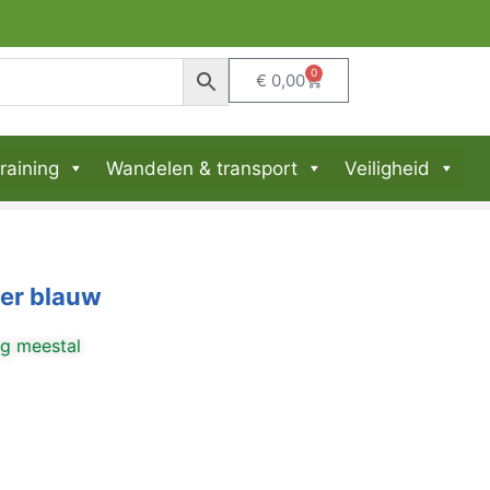
0
€
0,00
raining
Wandelen & transport
Veiligheid
ker blauw
ng meestal