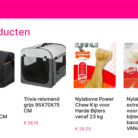
ducten
Trixie reismand
Nylabone Power
Nyla
s
grijs 95X70X75
Chew Kip voor
extr
CM
Harde Bijters
voor
 CM
vanaf 23 kg
bijte
bac
€
58,19
VAN
€
29,05