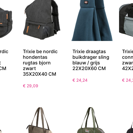
rdic
Trixie be nordic
Trixie draagtas
Trix
hondentas
buikdrager sling
conn
t
rugtas bjorn
blauw / grijs
zwart
 CM
zwart
22X20X60 CM
42X
35X20X40 CM
€
24,24
€
24,
€
29,09