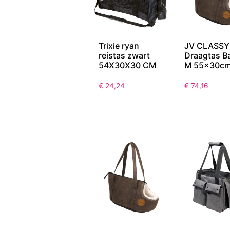
Trixie ryan
JV CLASSY
reistas zwart
Draagtas B
54X30X30 CM
M 55x30c
€
24,24
€
74,16