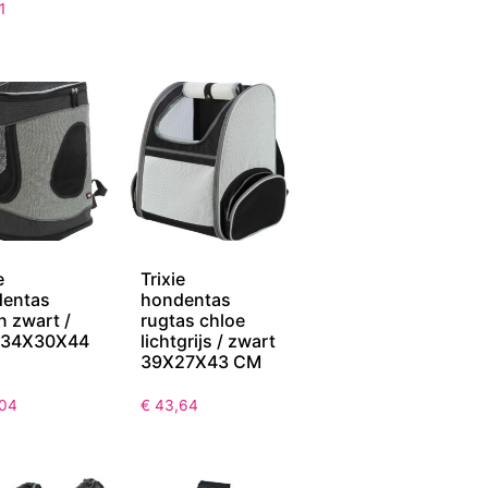
1
e
Trixie
entas
hondentas
n zwart /
rugtas chloe
s 34X30X44
lichtgrijs / zwart
39X27X43 CM
04
€
43,64