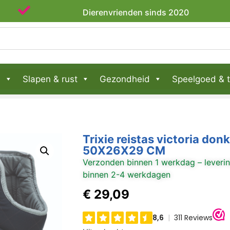
Dierenvrienden sinds 2020
n
Slapen & rust
Gezondheid
Speelgoed & t
Trixie reistas victoria don
50X26X29 CM
Verzonden binnen 1 werkdag – leveri
binnen 2-4 werkdagen
€
29,09