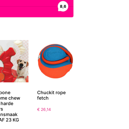
bone
Chuckit rope
eme chew
fetch
 harde
rs
€
26,14
onsmaak
AF 23 KG