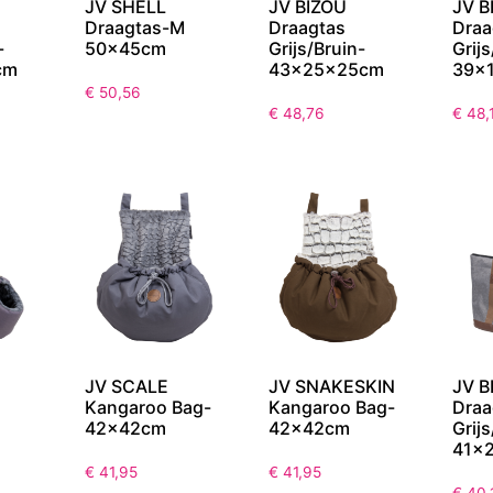
JV SHELL
JV BIZOU
JV B
Draagtas-M
Draagtas
Draa
-
50x45cm
Grijs/Bruin-
Grijs
cm
43x25x25cm
39x
€
50,56
€
48,76
€
48,
JV SCALE
JV SNAKESKIN
JV B
Kangaroo Bag-
Kangaroo Bag-
Draa
42x42cm
42x42cm
Grijs
41x
€
41,95
€
41,95