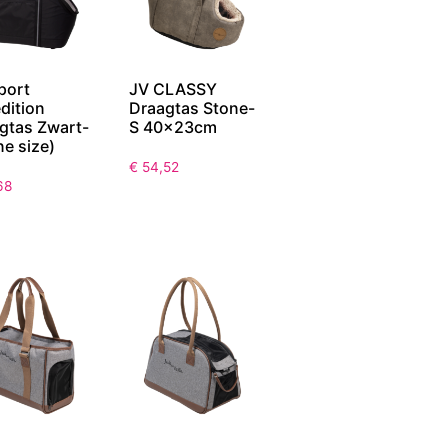
port
JV CLASSY
dition
Draagtas Stone-
gtas Zwart-
S 40x23cm
ne size)
€
54,52
68