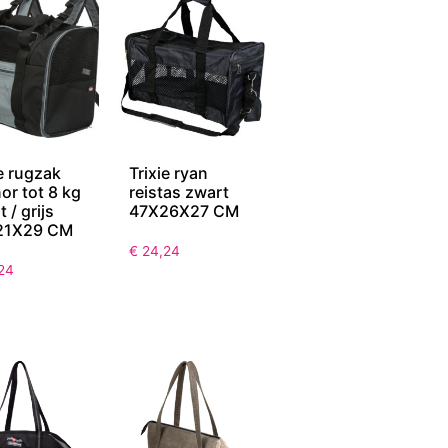
ie rugzak
Trixie ryan
or tot 8 kg
reistas zwart
 / grijs
47X26X27 CM
21X29 CM
€
24,24
24