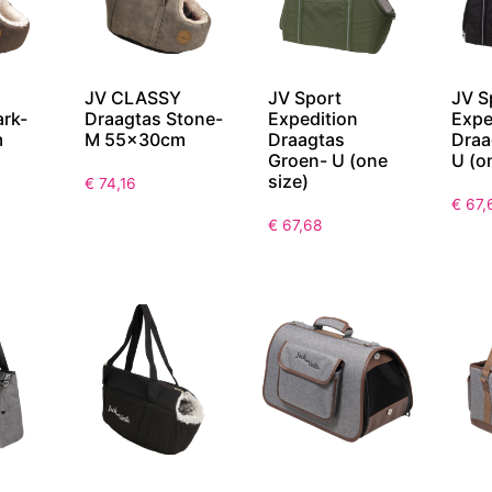
JV CLASSY
JV Sport
JV S
ark-
Draagtas Stone-
Expedition
Expe
m
M 55x30cm
Draagtas
Draa
Groen- U (one
U (o
size)
€
74,16
€
67,
€
67,68