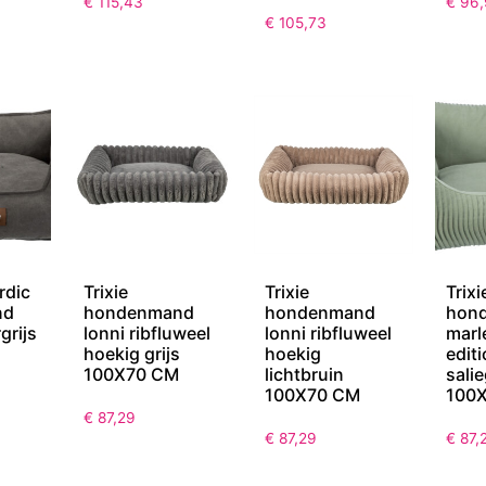
€
115,43
€
96,
€
105,73
rdic
Trixie
Trixie
Trixi
nd
hondenmand
hondenmand
hon
grijs
lonni ribfluweel
lonni ribfluweel
marl
hoekig grijs
hoekig
edit
100X70 CM
lichtbruin
sali
100X70 CM
100
€
87,29
€
87,29
€
87,