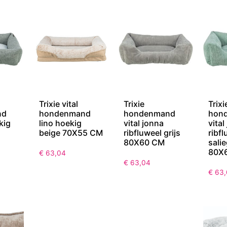
Trixie vital
Trixie
Trixi
nd
hondenmand
hondenmand
hon
kig
lino hoekig
vital jonna
vital
beige 70X55 CM
ribfluweel grijs
ribf
80X60 CM
sali
80X
€
63,04
€
63,04
€
63,