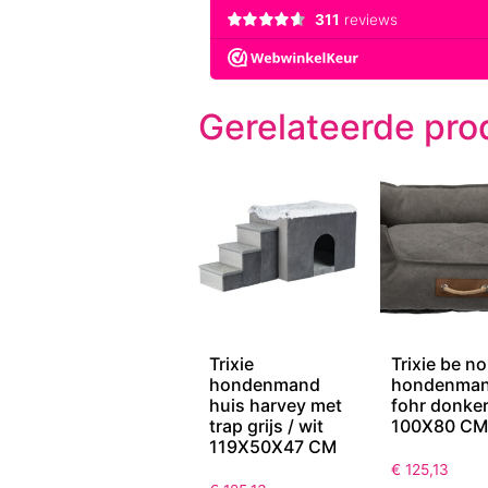
Gerelateerde pro
Trixie
Trixie be no
hondenmand
hondenma
huis harvey met
fohr donker
trap grijs / wit
100X80 CM
119X50X47 CM
€
125,13