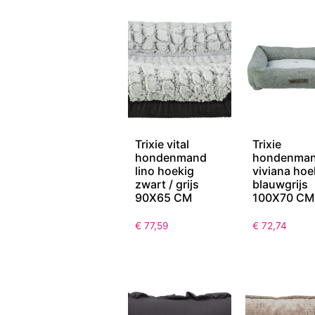
Trixie vital
Trixie
hondenmand
hondenma
lino hoekig
viviana hoe
zwart / grijs
blauwgrijs
90X65 CM
100X70 CM
€
77,59
€
72,74