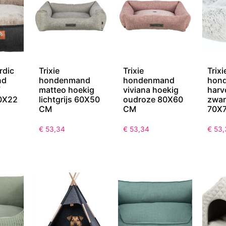
rdic
Trixie
Trixie
Trixi
nd
hondenmand
hondenmand
hon
/
matteo hoekig
viviana hoekig
harv
0X22
lichtgrijs 60X50
oudroze 80X60
zwar
CM
CM
70X
€
53,34
€
53,34
€
53,