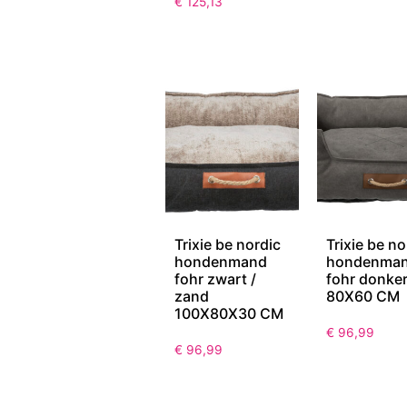
€
125,13
Trixie be nordic
Trixie be no
hondenmand
hondenma
fohr zwart /
fohr donker
zand
80X60 CM
100X80X30 CM
€
96,99
€
96,99