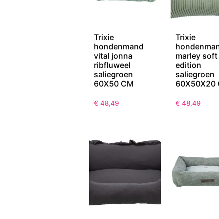
Trixie
Trixie
hondenmand
hondenma
vital jonna
marley soft
ribfluweel
edition
saliegroen
saliegroen
60X50 CM
60X50X20
€
48,49
€
48,49