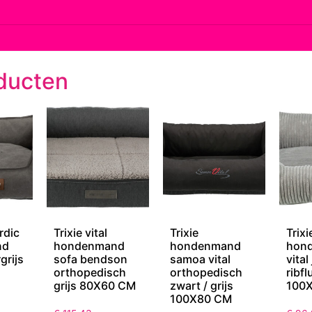
ducten
rdic
Trixie vital
Trixie
Trixi
nd
hondenmand
hondenmand
hon
grijs
sofa bendson
samoa vital
vital
orthopedisch
orthopedisch
ribfl
grijs 80X60 CM
zwart / grijs
100
100X80 CM