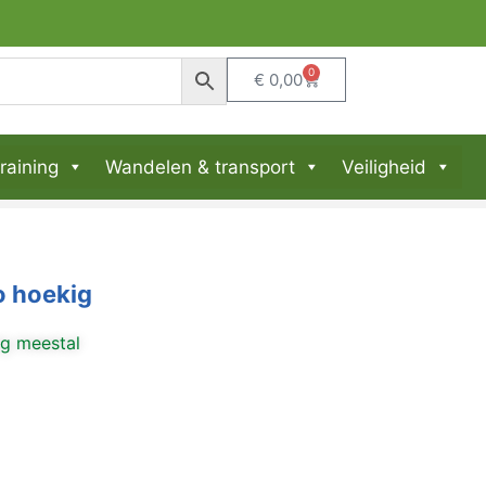
tra NL & BE
0
€
0,00
raining
Wandelen & transport
Veiligheid
o hoekig
ng meestal