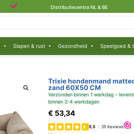
Lid van WebwinkelKeur
Distributiecen
n
Slapen & rust
Gezondheid
Speelgoed & t
Trixie hondenmand matte
zand 60X50 CM
Verzonden binnen 1 werkdag – leveri
binnen 2-4 werkdagen
€
53,34