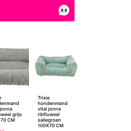
e
Trixie
denmand
hondenmand
 jonna
vital jonna
uweel grijs
ribfluweel
X70 CM
saliegroen
100X70 CM