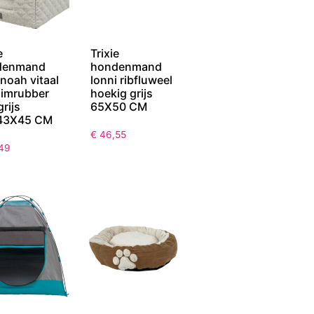
e
Trixie
denmand
hondenmand
 noah vitaal
lonni ribfluweel
imrubber
hoekig grijs
grijs
65X50 CM
43X45 CM
€
46,55
49