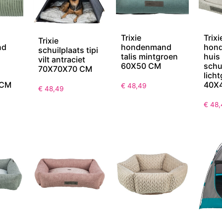
Trixie
Trixi
Trixie
nd
hondenmand
hon
schuilplaats tipi
talis mintgroen
huis
vilt antraciet
60X50 CM
schu
70X70X70 CM
licht
 CM
40X
€
48,49
€
48,49
€
48,