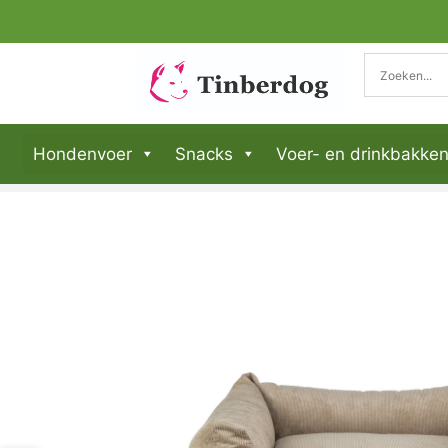
Hondenvoer
Snacks
Voer- en drinkbakke