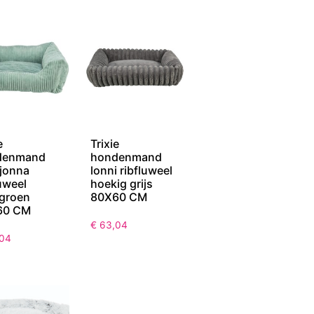
e
Trixie
denmand
hondenmand
 jonna
lonni ribfluweel
luweel
hoekig grijs
egroen
80X60 CM
60 CM
€
63,04
04