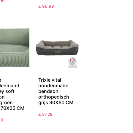
99
€
96,99
e
Trixie vital
denmand
hondenmand
ey soft
bendson
ion
orthopedisch
egroen
grijs 90X60 CM
X70X25 CM
€
87,29
29