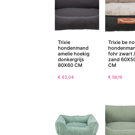
Trixie
Trixie be no
hondenmand
hondenma
amelie hoekig
fohr zwart 
donkergrijs
zand 60X5
80X60 CM
CM
€
63,04
€
58,19