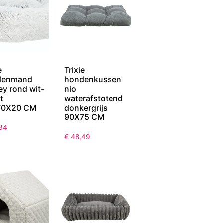
e
Trixie
denmand
hondenkussen
ey rond wit-
nio
t
waterafstotend
70X20 CM
donkergrijs
90X75 CM
34
€
48,49