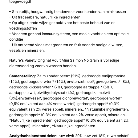
toegevoegd!
– Smakelijk, hoogwaardig hondenvoer voor honden van mini-rassen
– Uit traceerbare, natuurlijke ingrediënten
– Op uitgekiende wijze gekookt voor het beste behoud van de
voedingsstoffen
– Voor een gezond immuunsysteem, een mooie vacht en een optimale
conditie
– Uit ontbeend vlees met groenten en fruit voor de nodige eiwitten,
vezels en mineralen
.
Nature's Variety Original Adult Mini Salmon No Grain is volledige
dierenvoeding voor volwassen honden.
Samenstelling:
Zalm zonder been* (21%), gedroogde tonijnproteïne
(14%), gedroogde erwten* (14%), erwtenzetmeel*, gevogeltevet* (8%),
gedroogde kikkererwten* (7%), gedroogde aardappel* (5% ),
aardappeleiwit, eiwithydrolysaat (4%), gedroogd zalmeiwit
(3%),erwtenvezel*, gedroogde cichoreiwortel*, gedroogde wortel*
(0,5% equivalent aan 4% verse wortel), gedroogde appel* (0,3%
equivalent aan 2% verse appel), mineralen., *Natuurlijke ingrediënten.
gedroogde appel* (0,3% equivalent aan 2% verse appel), mineralen.,
*Natuurlijke ingrediënten. gedroogde appel* (0,3% equivalent aan 2%
verse appel), mineralen., *Natuurlijke ingrediënten.
Analytische bestanddelen:
ruw eiwit 29%, ruw vet 18%, ruwe celstof