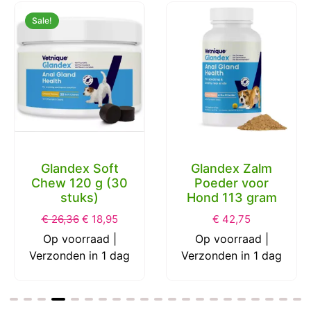
Sale!
Glandex Zalm
Poeder voor
Chuckit Ultra Ball
Hond 113 gram
S 5 cm 2 Pack
€
42,75
€
13,06
€
7,55
Op voorraad |
Op voorraad |
Verzonden in 1 dag
Verzonden in 1 dag