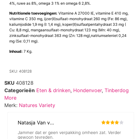
4%, ruwe as 8%, omega 3 1% en omega 6 2,8%.
Nutritionele toevoegingen:
Vitamine A 27000 IE, vitamine E 410 mg,
vitamine C 350 mg, ijzer(II)sulfaat-monohydraat 260 mg (Fe: 86 mg),
kaliumjodide 1,9 mg (I: 1,4 mg), koper(II)sulfaatpentahydraat 33 mg (
Cu: 8,8 mg), mangaansulfaat-monohydraat 123 mg (Mn: 40 mg),
zinksulfaat-monohydraat 363 mg (Zn: 128 mg),natriumseleniet 0,24
mg (Se: 0,11 mg).
Inhoud:
7 Kg.
SKU: 408128
SKU
408128
Categorieën
Eten & drinken
,
Hondenvoer
,
Tinberdog
More
Merk:
Natures Variety