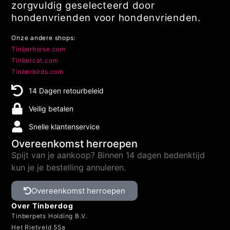
14 Dagen retourbeleid
Veilig betalen
Snelle klantenservice
Overeenkomst herroepen
Spijt van je aankoop? Binnen 14 dagen bedenktijd
kun je je bestelling annuleren.
Overeenkomst herroepen
Over Tinberdog
Tinberpets Holding B.V.
Het Rietveld 55a
7321 CT Apeldoorn
(Geen bezoek/retouradres)
KvK 98980661
BTW-nr. NL868731250B01