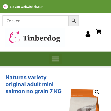
Lid van WebwinkelKeur
Natures variety
original adult mini
salmon no grain 7 KG