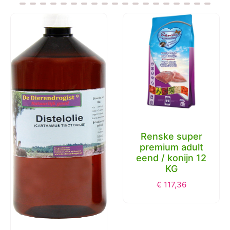
Renske super
Well Core Hond
premium adult
Dry Droogvoer-
eend / konijn 12
Zalm/Tonijn-5kg
KG
€
42,56
€
117,36