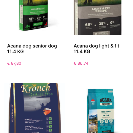
Acana dog senior dog
Acana dog light & fit
11.4 KG
11.4 KG
€
87,80
€
86,74