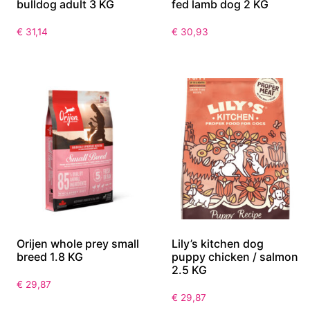
bulldog adult 3 KG
fed lamb dog 2 KG
€
31,14
€
30,93
Orijen whole prey small
Lily’s kitchen dog
breed 1.8 KG
puppy chicken / salmon
2.5 KG
€
29,87
€
29,87