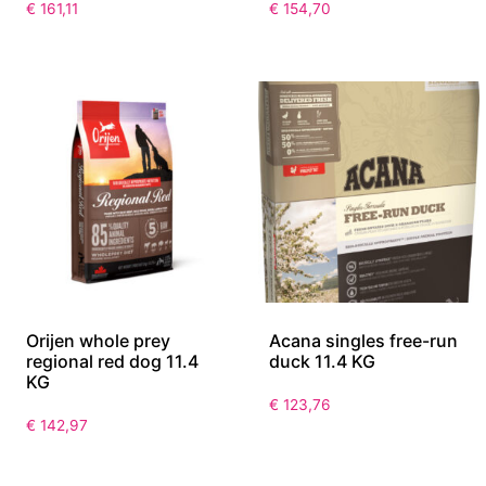
€
161,11
€
154,70
Orijen whole prey
Acana singles free-run
regional red dog 11.4
duck 11.4 KG
KG
€
123,76
€
142,97