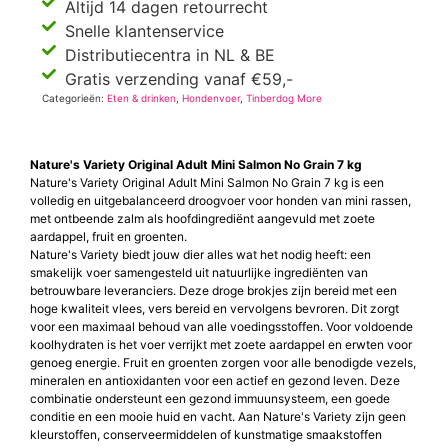
Altijd 14 dagen retourrecht
Snelle klantenservice
Distributiecentra in NL & BE
Gratis verzending vanaf €59,-
Categorieën:
Eten & drinken
,
Hondenvoer
,
Tinberdog More
Nature's Variety Original Adult Mini Salmon No Grain 7 kg
Nature's Variety Original Adult Mini Salmon No Grain 7 kg is een
volledig en uitgebalanceerd droogvoer voor honden van mini rassen,
met ontbeende zalm als hoofdingrediënt aangevuld met zoete
aardappel, fruit en groenten.
Nature's Variety biedt jouw dier alles wat het nodig heeft: een
smakelijk voer samengesteld uit natuurlijke ingrediënten van
betrouwbare leveranciers. Deze droge brokjes zijn bereid met een
hoge kwaliteit vlees, vers bereid en vervolgens bevroren. Dit zorgt
voor een maximaal behoud van alle voedingsstoffen. Voor voldoende
koolhydraten is het voer verrijkt met zoete aardappel en erwten voor
genoeg energie. Fruit en groenten zorgen voor alle benodigde vezels,
mineralen en antioxidanten voor een actief en gezond leven. Deze
combinatie ondersteunt een gezond immuunsysteem, een goede
conditie en een mooie huid en vacht. Aan Nature's Variety zijn geen
kleurstoffen, conserveermiddelen of kunstmatige smaakstoffen