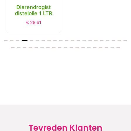
Tevreden Klanten
Onze support staat voor jou klaar.
★
★
★
★
★
★
★
★
★
★
goede service want ik
Fijne webshop met
werd binnen een uur
interessante