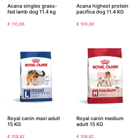
Acana singles grass-
Acana highest protein
fed lamb dog 11.4 kg
pacifica dog 11.4 KG
€
110,96
€
109,89
Royal canin maxi adult
Royal canin medium
15 KG
adult 15 KG
€
108,82
€
108,82