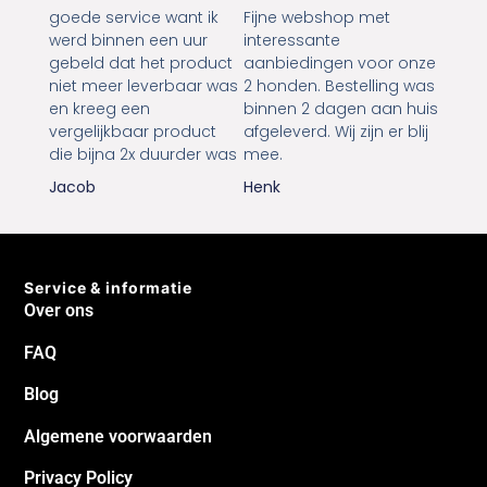
goede service want ik
Fijne webshop met
werd binnen een uur
interessante
gebeld dat het product
aanbiedingen voor onze
niet meer leverbaar was
2 honden. Bestelling was
en kreeg een
binnen 2 dagen aan huis
vergelijkbaar product
afgeleverd. Wij zijn er blij
die bijna 2x duurder was
mee.
Jacob
Henk
Service & informatie
Over ons
FAQ
Blog
Algemene voorwaarden
Privacy Policy