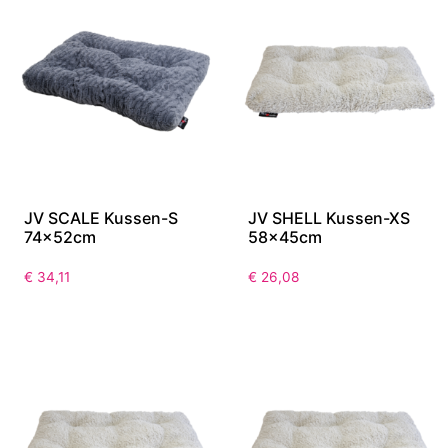
JV SCALE Kussen-S
JV SHELL Kussen-XS
74x52cm
58x45cm
€
34,11
€
26,08