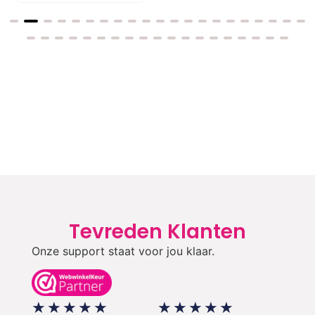
Tevreden Klanten
Onze support staat voor jou klaar.
★
★
★
★
★
★
★
★
★
★