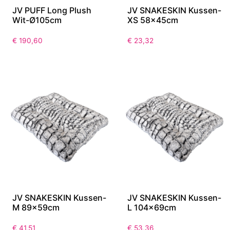
JV PUFF Long Plush
JV SNAKESKIN Kussen-
Wit-Ø105cm
XS 58x45cm
€
190,60
€
23,32
JV SNAKESKIN Kussen-
JV SNAKESKIN Kussen-
M 89x59cm
L 104x69cm
€
41,51
€
53,36