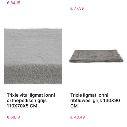
€
84,15
€
77,59
Trixie vital ligmat lonni
Trixie ligmat lonni
orthopedisch grijs
ribfluweel grijs 130X90
110X70X5 CM
CM
€
58,19
€
48,49