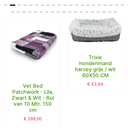
Trixie
hondenmand
harvey grijs / wit
60X50 CM
€
43,64
Vet Bed
Patchwork - Lila,
Zwart & Wit - Rol
van 10 Mtr. 150
cm
€
299,00