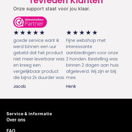
Tevreden Klanten
Onze support staat voor jou klaar.
★
★
★
★
★
★
★
★
★
★
goede service want ik
Fijne webshop met
werd binnen een uur
interessante
gebeld dat het product
aanbiedingen voor onze
niet meer leverbaar was
2 honden. Bestelling was
en kreeg een
binnen 2 dagen aan huis
vergelijkbaar product
afgeleverd. Wij zijn er blij
die bijna 2x duurder was
mee.
Jacob
Henk
Service & informatie
Over ons
FAQ