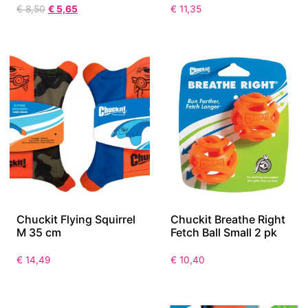
€
8,50
€
5,65
€
11,35
Chuckit Flying Squirrel
Chuckit Breathe Right
M 35 cm
Fetch Ball Small 2 pk
€
14,49
€
10,40