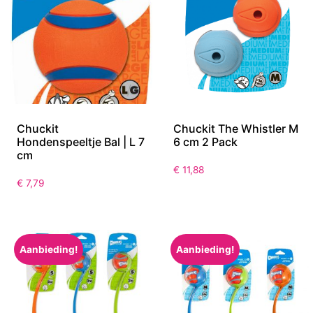
Chuckit
Chuckit The Whistler M
Hondenspeeltje Bal | L 7
6 cm 2 Pack
cm
€
11,88
€
7,79
Aanbieding!
Aanbieding!