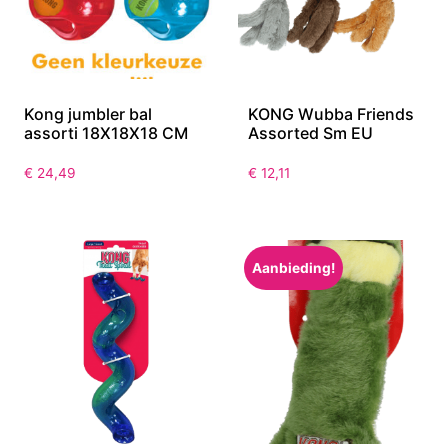
Kong jumbler bal
KONG Wubba Friends
assorti 18X18X18 CM
Assorted Sm EU
€
24,49
€
12,11
Aanbieding!