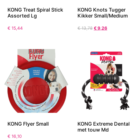
KONG Treat Spiral Stick
KONG Knots Tugger
Assorted Lg
Kikker Small/Medium
€
15,44
€
13,78
€
9,26
KONG Flyer Small
KONG Extreme Dental
met touw Md
€
16,10