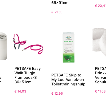
66x91cm
€
20,4
€
21,53
PETSAFE Easy
PETS
Walk Tuigje
Drink
PETSAFE Skip to
e
Framboos-S
Verva
My Loo Aanlok-en
r
36x51cm
Schuim
Toilettrainingshulp
€
14,03
€
11,03
€
12,96