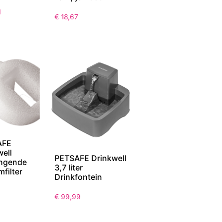
1
€
18,67
AFE
well
PETSAFE Drinkwell
ngende
3,7 liter
filter
Drinkfontein
€
99,99