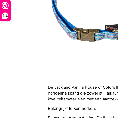
8,6
De Jack and Vanilla House of Colors 
hondenhalsband die zowel stijl als fu
kwaliteitsmaterialen met een aantrek
Belangrijkste Kenmerken:
Elegant en trendy design: De Ibiza Ha