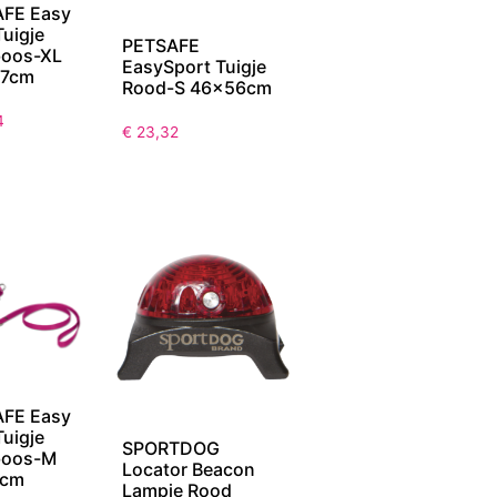
FE Easy
Tuigje
PETSAFE
boos-XL
EasySport Tuigje
17cm
Rood-S 46x56cm
4
€
23,32
FE Easy
Tuigje
SPORTDOG
boos-M
Locator Beacon
1cm
Lampje Rood