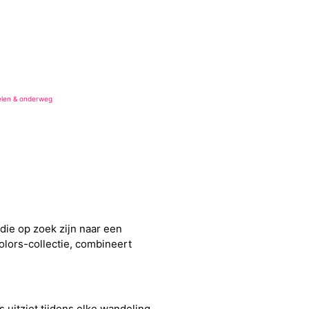
len & onderweg
die op zoek zijn naar een
olors-collectie, combineert
 uitziet tijdens elke wandeling.