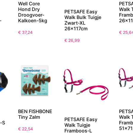
Well Core
PETSA
Hond Dry
Walk 
PETSAFE Easy
Droogvoer-
Fram
Walk Bulk Tuigje
-
Kalkoen-5kg
26x1
Zwart-XL
26x117cm
€
37,24
€
25,6
€
26,99
BEN FISHBONE
PETSA
Tiny Zalm
Walk 
PETSAFE Easy
w-S
Fram
Walk Tuigje
51x7
€
22,54
Framboos-L