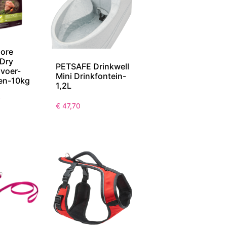
Core
Dry
PETSAFE Drinkwell
voer-
Mini Drinkfontein-
en-10kg
1,2L
7
€
47,70