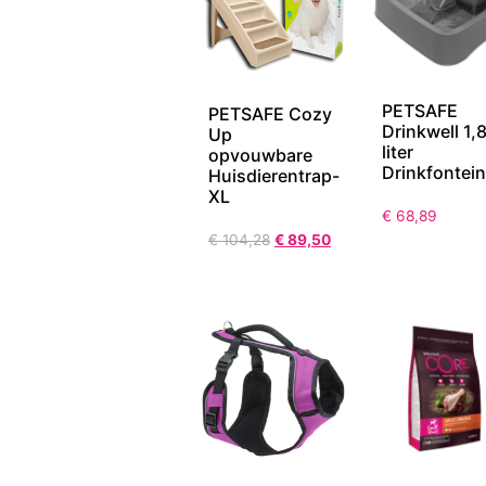
PETSAFE
PETSAFE Cozy
Drinkwell 1,
Up
liter
opvouwbare
Drinkfontein
Huisdierentrap-
XL
€
68,89
€
104,28
€
89,50