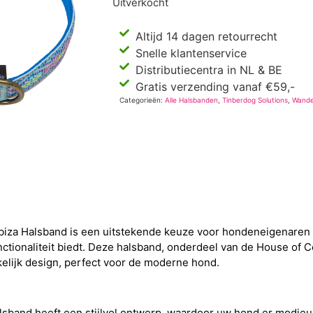
Uitverkocht
Altijd 14 dagen retourrecht
Snelle klantenservice
Distributiecentra in NL & BE
Gratis verzending vanaf €59,-
Categorieën:
Alle Halsbanden
,
Tinberdog Solutions
,
Wande
Ibiza Halsband is een uitstekende keuze voor hondeneigenaren 
nctionaliteit biedt. Deze halsband, onderdeel van de House of C
kelijk design, perfect voor de moderne hond.
lsband heeft een stijlvol ontwerp, waardoor uw hond er modieus