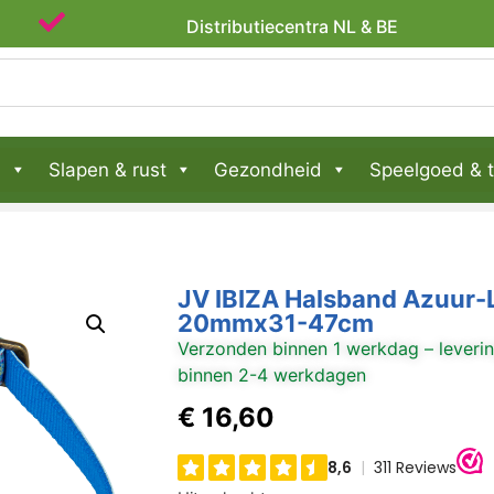
Lid van WebwinkelKeur
Distributiecentra NL
n
Slapen & rust
Gezondheid
Speelgoed & t
JV IBIZA Halsband Azuur-
20mmx31-47cm
Verzonden binnen 1 werkdag – leveri
binnen 2-4 werkdagen
€
16,60