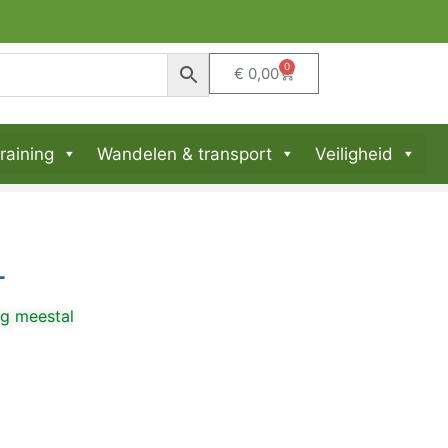
 & BE
0
€
0,00
raining
Wandelen & transport
Veiligheid
L
ng meestal