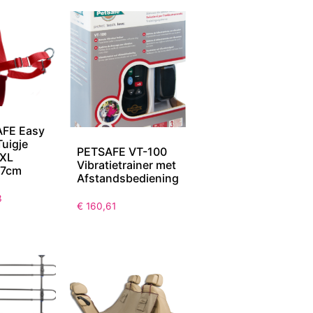
FE Easy
Tuigje
PETSAFE VT-100
-XL
Vibratietrainer met
17cm
Afstandsbediening
3
€
160,61