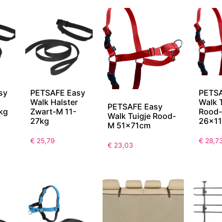
sy
PETSAFE Easy
PETSA
Walk Halster
Walk 
PETSAFE Easy
kg
Zwart-M 11-
Rood
Walk Tuigje Rood-
27kg
26x1
M 51x71cm
€
25,79
€
28,7
€
23,03