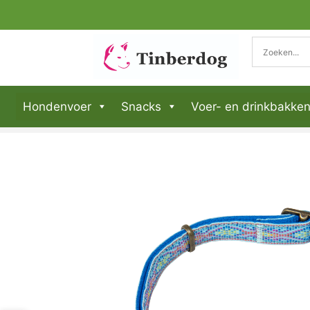
Hondenvoer
Snacks
Voer- en drinkbakke