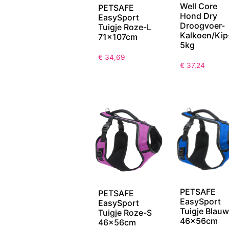
Well Core
PETSAFE
Hond Dry
EasySport
Droogvoer-
Tuigje Roze-L
Kalkoen/Kip
71x107cm
5kg
€
34,69
€
37,24
PETSAFE
PETSAFE
EasySport
EasySport
Tuigje Blau
Tuigje Roze-S
46x56cm
46x56cm