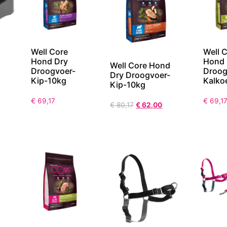
Well Core
Well 
8
Hond Dry
Hond 
Well Core Hond
Droogvoer-
Droog
Dry Droogvoer-
Kip-10kg
Kalko
Kip-10kg
€
69,17
€
69,1
€
80,17
€
62,00