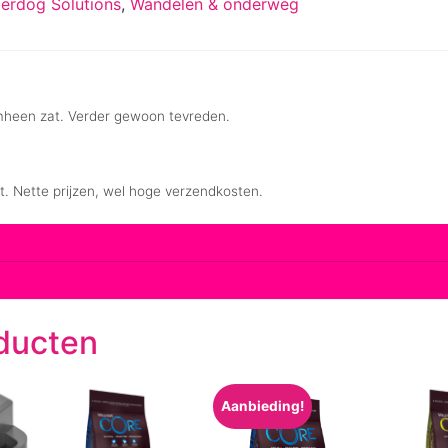
berdog Solutions
,
Wandelen & onderweg
ducten
Aanbieding!