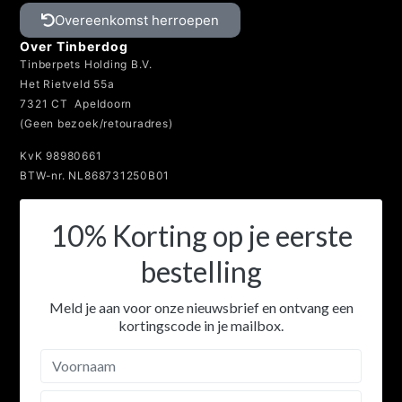
Spijt van je aankoop? Binnen 14 dagen bedenktijd
kun je je bestelling annuleren.
Overeenkomst herroepen
Over Tinberdog
Tinberpets Holding B.V.
Het Rietveld 55a
7321 CT Apeldoorn
(Geen bezoek/retouradres)
KvK 98980661
BTW-nr. NL868731250B01
10% Korting op je eerste
bestelling
Meld je aan voor onze nieuwsbrief en ontvang een
kortingscode in je mailbox.