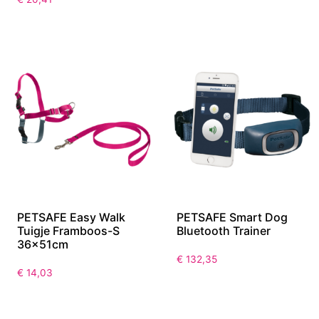
Tuigje Framboos-M
Beacon Lampje Geel
51x71cm
€
18,67
€
20,41
PETSAFE Easy Walk
PETSAFE Smart Dog
Tuigje Framboos-S
Bluetooth Trainer
36x51cm
€
132,35
€
14,03