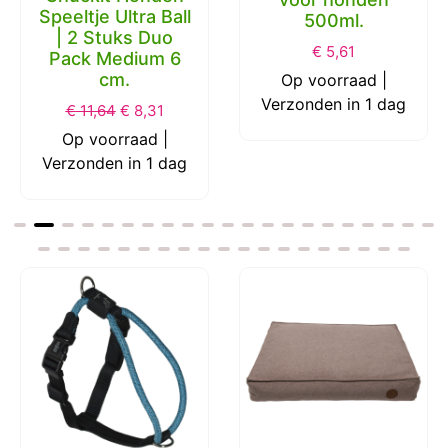
Linseed Oil
(Lijnzaadolie)
Chuckit Honden
voor honden
Speeltje Ultra Ball
500ml.
| 2 Stuks Duo
€
5,61
Pack Medium 6
cm.
Op voorraad |
Verzonden in 1 dag
€
11,64
€
8,31
Op voorraad |
Verzonden in 1 dag