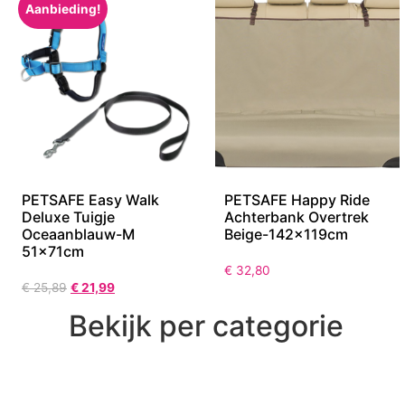
Aanbieding!
PETSAFE Easy Walk
PETSAFE Happy Ride
Deluxe Tuigje
Achterbank Overtrek
Oceaanblauw-M
Beige-142x119cm
51x71cm
€
32,80
€
25,89
€
21,99
Bekijk per categorie