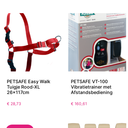
€
23,03
€
24,92
PETSAFE Easy Walk
PETSAFE VT-100
Tuigje Rood-XL
Vibratietrainer met
26x117cm
Afstandsbediening
€
28,73
€
160,61