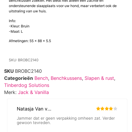
De Jack and Vanilla Timeless Brooklyn Benchkussen is de perfecte
keuze voor hondeneigenaren die een comfortabel en stijlvol honden
benchkussen zoeken. Het biedt niet alleen een zachte en
ondersteunende slaapplaats voor uw hond, maar verbetert ook de
uitstraling van uw huis.
Info:
-Kleur: Bruin
-Maat: L
Afmetingen: 55 x 88 x 5.5
SKU: BROBC2140
SKU
BROBC2140
Categorieën
Bench
,
Benchkussens
,
Slapen & rust
,
Tinberdog Solutions
Merk:
Jack & Vanilla