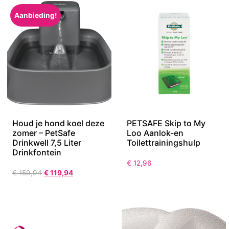
Aanbieding!
Houd je hond koel deze
PETSAFE Skip to My
zomer – PetSafe
Loo Aanlok-en
Drinkwell 7,5 Liter
Toilettrainingshulp
Drinkfontein
€
12,96
€
159,94
€
119,94