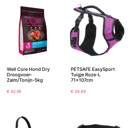
Well Core Hond Dry
PETSAFE EasySport
Droogvoer-
Tuigje Roze-L
Zalm/Tonijn-5kg
71x107cm
€
42,56
€
34,69