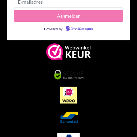
Powered by
EmailOctopus