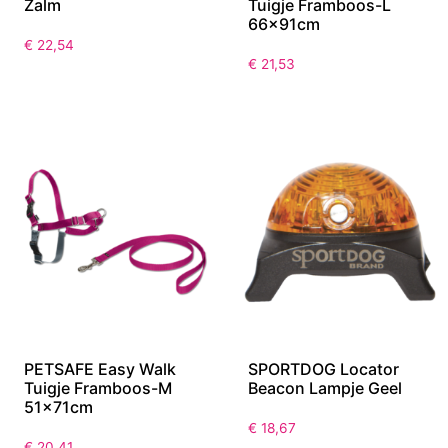
BEN FISHBONE Tiny
PETSAFE Easy Walk
Zalm
Tuigje Framboos-L
66x91cm
€
22,54
€
21,53
PETSAFE Easy Walk
SPORTDOG Locator