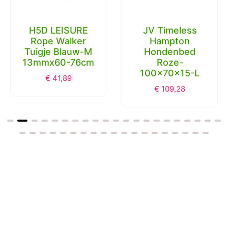
H5D LEISURE
JV Timeless
Rope Walker
Hampton
Tuigje Blauw-M
Hondenbed
13mmx60-76cm
Roze-
100x70x15-L
€
41,89
€
109,28