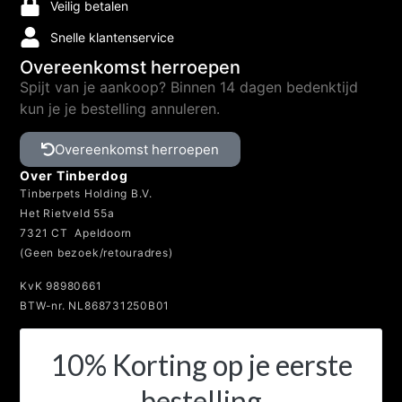
Veilig betalen
Snelle klantenservice
Overeenkomst herroepen
Spijt van je aankoop? Binnen 14 dagen bedenktijd
kun je je bestelling annuleren.
Overeenkomst herroepen
Over Tinberdog
Tinberpets Holding B.V.
Het Rietveld 55a
7321 CT Apeldoorn
(Geen bezoek/retouradres)
KvK 98980661
BTW-nr. NL868731250B01
10% Korting op je eerste
bestelling