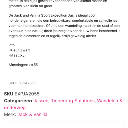
maten, is deze jas geschikt voor honden van allerlei rassen en
groottes, van klein tot groot.
De Jack and Vanilla Sport Expedition Jas is ideaal voor
hondeneigenaren die een betrouwbare, comfortabele en stijlvolle jas
voor hun hond zoeken. Of u nu een wandeling maakt in de stad of een
avontuur in de natuur, deze jas zorgt ervoor dat uw hond beschermd is
tegen de elementen en er tegelijkertijd geweldig uitziet.
Info:
-Kleur: Zwart
-Maat: XL
Afmetingen: x x 55
SKU: EXPJA2055
SKU
EXPJA2055
Categorieën
Jassen
,
Tinberdog Solutions
,
Wandelen &
onderweg
Merk:
Jack & Vanilla