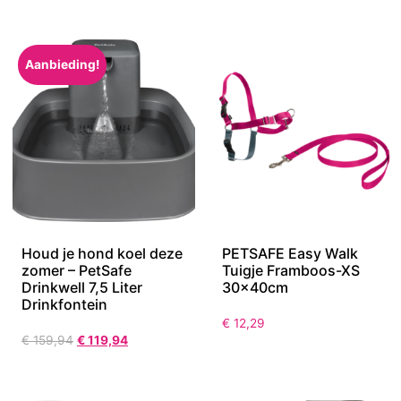
Aanbieding!
Houd je hond koel deze
PETSAFE Easy Walk
zomer – PetSafe
Tuigje Framboos-XS
Drinkwell 7,5 Liter
30x40cm
Drinkfontein
€
12,29
€
159,94
€
119,94