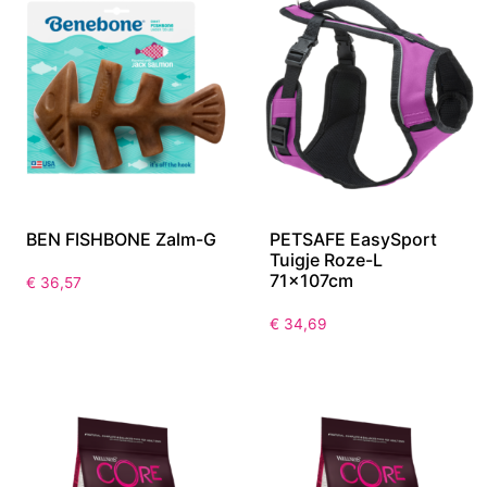
BEN FISHBONE Zalm-G
PETSAFE EasySport
Tuigje Roze-L
71x107cm
€
36,57
€
34,69