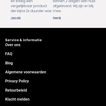
en kreeg een
binnen 2 dagen aan huis
vergelijkbaar product
afgeleverd. Wij zijn er blij
die bijna 2x duurder was
mee.
Jacob
Henk
Service & informatie
Over ons
FAQ
Blog
Algemene voorwaarden
Privacy Policy
Retourbeleid
Klacht melden