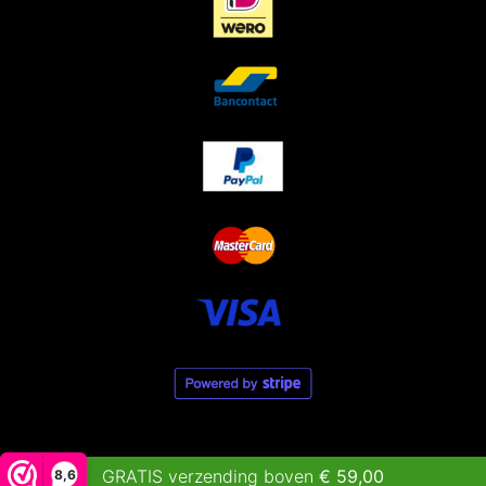
GRATIS verzending boven
€
59,00
8,6