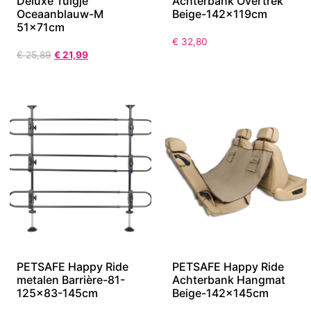
Deluxe Tuigje
Achterbank Overtrek
Oceaanblauw-M
Beige-142x119cm
51x71cm
€
32,80
€
25,89
€
21,99
PETSAFE Happy Ride
PETSAFE Happy Ride
metalen Barrière-81-
Achterbank Hangmat
125×83-145cm
Beige-142x145cm