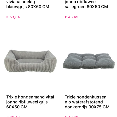
viviana hoekig
jonna ribfluweel
blauwgrijs 80X60 CM
saliegroen 60X50 CM
€
53,34
€
48,49
Trixie hondenmand vital
Trixie hondenkussen
jonna ribfluweel grijs
nio waterafstotend
60X50 CM
donkergrijs 90X75 CM