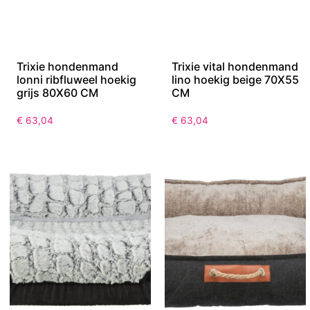
Trixie hondenmand
Trixie vital hondenmand
lonni ribfluweel hoekig
lino hoekig beige 70X55
grijs 80X60 CM
CM
€
63,04
€
63,04