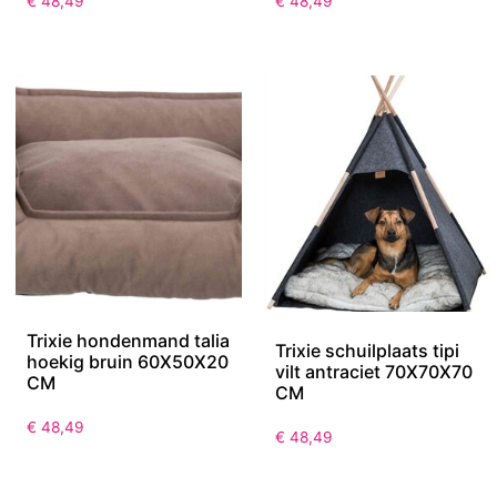
€
48,49
€
48,49
Trixie hondenmand talia
Trixie schuilplaats tipi
hoekig bruin 60X50X20
vilt antraciet 70X70X70
CM
CM
€
48,49
€
48,49