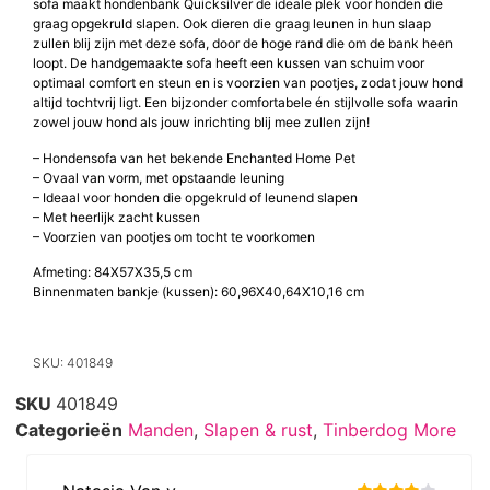
sofa maakt hondenbank Quicksilver de ideale plek voor honden die
graag opgekruld slapen. Ook dieren die graag leunen in hun slaap
zullen blij zijn met deze sofa, door de hoge rand die om de bank heen
loopt. De handgemaakte sofa heeft een kussen van schuim voor
optimaal comfort en steun en is voorzien van pootjes, zodat jouw hond
altijd tochtvrij ligt. Een bijzonder comfortabele én stijlvolle sofa waarin
zowel jouw hond als jouw inrichting blij mee zullen zijn!
– Hondensofa van het bekende Enchanted Home Pet
– Ovaal van vorm, met opstaande leuning
– Ideaal voor honden die opgekruld of leunend slapen
– Met heerlijk zacht kussen
– Voorzien van pootjes om tocht te voorkomen
Afmeting: 84X57X35,5 cm
Binnenmaten bankje (kussen): 60,96X40,64X10,16 cm
SKU: 401849
SKU
401849
Categorieën
Manden
,
Slapen & rust
,
Tinberdog More