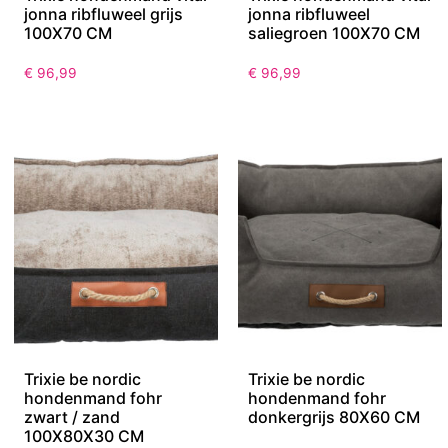
jonna ribfluweel grijs
jonna ribfluweel
100X70 CM
saliegroen 100X70 CM
€
96,99
€
96,99
Trixie be nordic
Trixie be nordic
hondenmand fohr
hondenmand fohr
zwart / zand
donkergrijs 80X60 CM
100X80X30 CM