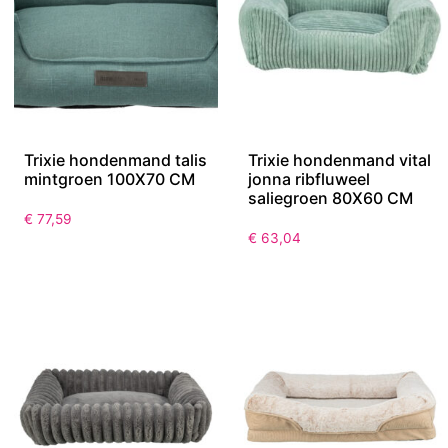
Trixie hondenmand talis
Trixie hondenmand vital
mintgroen 100X70 CM
jonna ribfluweel
saliegroen 80X60 CM
€
77,59
€
63,04