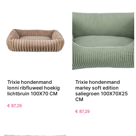
Trixie hondenmand
Trixie hondenmand
lonni ribfluweel hoekig
marley soft edition
lichtbruin 100X70 CM
saliegroen 100X70X25
CM
€
87,29
€
87,29