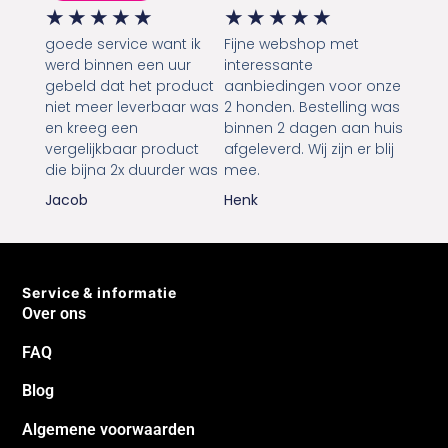
★
★
★
★
★
★
★
★
★
★
goede service want ik
Fijne webshop met
werd binnen een uur
interessante
gebeld dat het product
aanbiedingen voor onze
niet meer leverbaar was
2 honden. Bestelling was
en kreeg een
binnen 2 dagen aan huis
vergelijkbaar product
afgeleverd. Wij zijn er blij
die bijna 2x duurder was
mee.
Jacob
Henk
Service & informatie
Over ons
FAQ
Blog
Algemene voorwaarden