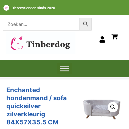
Dierenvrienden sinds 2020
Enchanted
hondenmand / sofa
quicksilver
zilverkleurig
84X57X35.5 CM