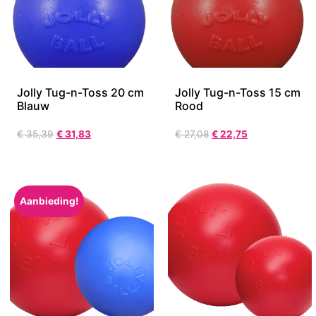
Jolly Tug-n-Toss 20 cm
Jolly Tug-n-Toss 15 cm
Blauw
Rood
€
35,39
€
31,83
€
27,08
€
22,75
Aanbieding!