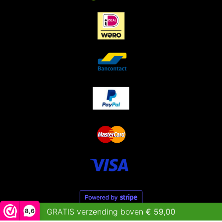
GRATIS verzending boven
€
59,00
8,6