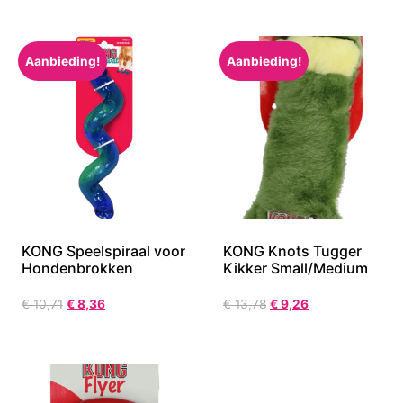
Aanbieding!
Aanbieding!
KONG Speelspiraal voor
KONG Knots Tugger
Hondenbrokken
Kikker Small/Medium
€
10,71
€
8,36
€
13,78
€
9,26