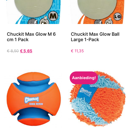
Chuckit Max Glow M 6
Chuckit Max Glow Ball
cm 1 Pack
Large 1-Pack
€
8,50
€
5,65
€
11,35
Aanbieding!