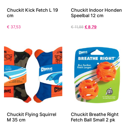
Chuckit Kick Fetch L 19
Chuckit Indoor Honden
cm
Speelbal 12 cm
€
37,53
€
11,88
€
8,79
Chuckit Flying Squirrel
Chuckit Breathe Right
M 35 cm
Fetch Ball Small 2 pk