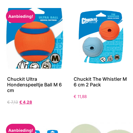
Aanbieding!
Chuckit Ultra
Chuckit The Whistler M
Hondenspeeltje Ball M 6
6 cm 2 Pack
cm
€
11,88
€
7,13
€
4,28
Aanbieding!