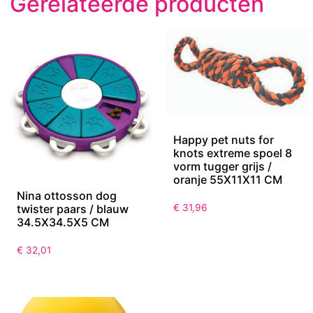
Gerelateerde producten
Happy pet nuts for
knots extreme spoel 8
vorm tugger grijs /
oranje 55X11X11 CM
Nina ottosson dog
twister paars / blauw
€
31,96
34.5X34.5X5 CM
€
32,01