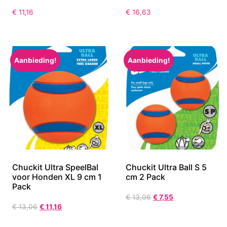
€
11,16
€
16,63
Aanbieding!
Aanbieding!
Chuckit Ultra SpeelBal
Chuckit Ultra Ball S 5
voor Honden XL 9 cm 1
cm 2 Pack
Pack
€
13,06
€
7,55
€
13,06
€
11,16