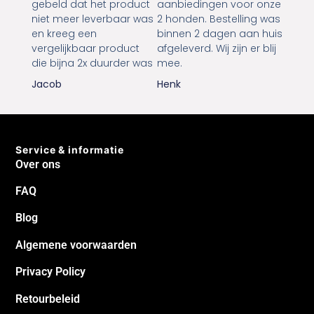
gebeld dat het product
aanbiedingen voor onze
niet meer leverbaar was
2 honden. Bestelling was
en kreeg een
binnen 2 dagen aan huis
vergelijkbaar product
afgeleverd. Wij zijn er blij
die bijna 2x duurder was
mee.
Jacob
Henk
Service & informatie
Over ons
FAQ
Blog
Algemene voorwaarden
Privacy Policy
Retourbeleid