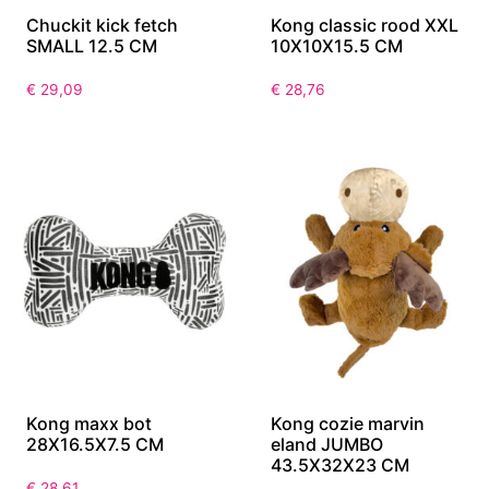
Chuckit kick fetch
Kong classic rood XXL
SMALL 12.5 CM
10X10X15.5 CM
€
29,09
€
28,76
Kong maxx bot
Kong cozie marvin
28X16.5X7.5 CM
eland JUMBO
43.5X32X23 CM
€
28,61