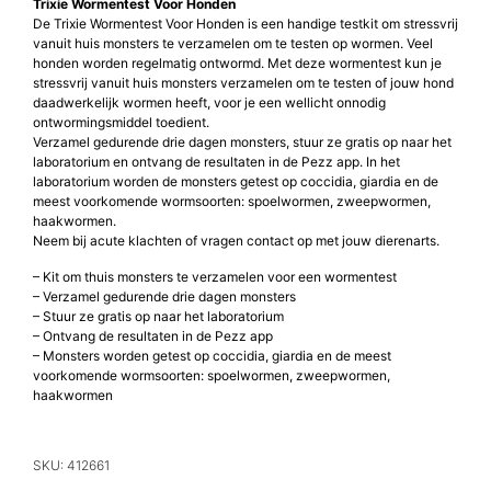
Trixie Wormentest Voor Honden
De Trixie Wormentest Voor Honden is een handige testkit om stressvrij
vanuit huis monsters te verzamelen om te testen op wormen. Veel
honden worden regelmatig ontwormd. Met deze wormentest kun je
stressvrij vanuit huis monsters verzamelen om te testen of jouw hond
daadwerkelijk wormen heeft, voor je een wellicht onnodig
ontwormingsmiddel toedient.
Verzamel gedurende drie dagen monsters, stuur ze gratis op naar het
laboratorium en ontvang de resultaten in de Pezz app. In het
laboratorium worden de monsters getest op coccidia, giardia en de
meest voorkomende wormsoorten: spoelwormen, zweepwormen,
haakwormen.
Neem bij acute klachten of vragen contact op met jouw dierenarts.
– Kit om thuis monsters te verzamelen voor een wormentest
– Verzamel gedurende drie dagen monsters
– Stuur ze gratis op naar het laboratorium
– Ontvang de resultaten in de Pezz app
– Monsters worden getest op coccidia, giardia en de meest
voorkomende wormsoorten: spoelwormen, zweepwormen,
haakwormen
SKU: 412661