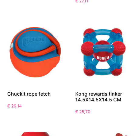
€
27,11
Chuckit rope fetch
Kong rewards tinker
14.5X14.5X14.5 CM
€
26,14
€
25,70