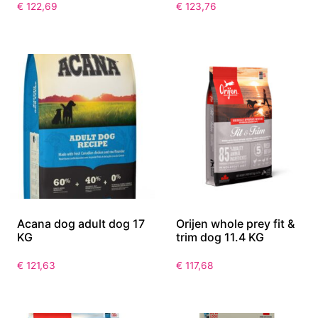
€
122,69
€
123,76
Acana dog adult dog 17
Orijen whole prey fit &
KG
trim dog 11.4 KG
€
121,63
€
117,68