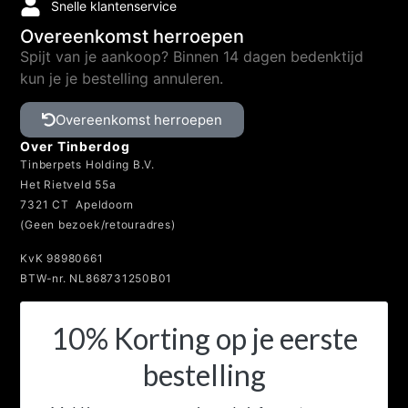
Snelle klantenservice
Overeenkomst herroepen
Spijt van je aankoop? Binnen 14 dagen bedenktijd
kun je je bestelling annuleren.
Overeenkomst herroepen
Over Tinberdog
Tinberpets Holding B.V.
Het Rietveld 55a
7321 CT Apeldoorn
(Geen bezoek/retouradres)
KvK 98980661
BTW-nr. NL868731250B01
10% Korting op je eerste
bestelling