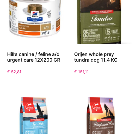
Hill’s canine / feline a/d
Orijen whole prey
urgent care 12X200 GR
tundra dog 11.4 KG
€
52,81
€
161,11