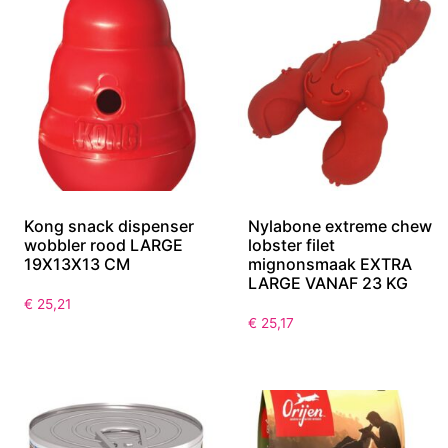
Kong snack dispenser
Nylabone extreme chew
wobbler rood LARGE
lobster filet
19X13X13 CM
mignonsmaak EXTRA
LARGE VANAF 23 KG
€
25,21
€
25,17