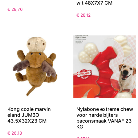
wit 48X7X7 CM
€
28,76
€
28,12
Kong cozie marvin
Nylabone extreme chew
eland JUMBO
voor harde bijters
43.5X32X23 CM
baconsmaak VANAF 23
KG
€
26,18