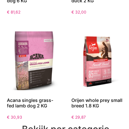
dog 6 KG
duck 2 KG
€
81,62
€
32,00
Acana singles grass-
Orijen whole prey small
fed lamb dog 2 KG
breed 1.8 KG
€
30,93
€
29,87