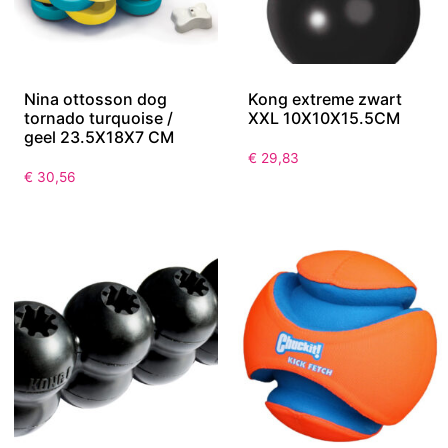
Nina ottosson dog
Kong extreme zwart
tornado turquoise /
XXL 10X10X15.5CM
geel 23.5X18X7 CM
€
29,83
€
30,56