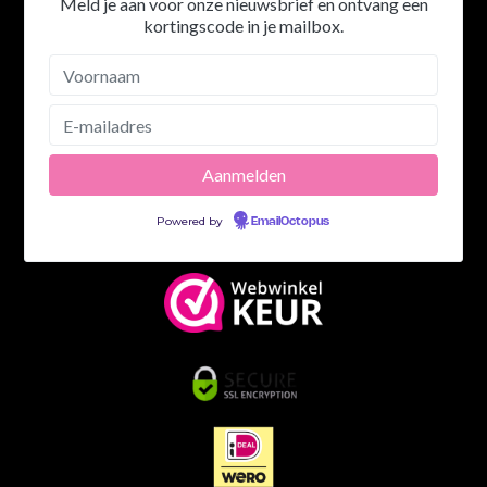
Meld je aan voor onze nieuwsbrief en ontvang een
kortingscode in je mailbox.
Powered by
EmailOctopus