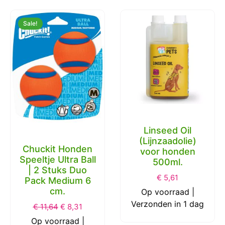
Sale!
Linseed Oil
(Lijnzaadolie)
Chuckit Honden
voor honden
Speeltje Ultra Ball
500ml.
| 2 Stuks Duo
€
5,61
Pack Medium 6
cm.
Op voorraad |
Verzonden in 1 dag
€
11,64
€
8,31
Op voorraad |