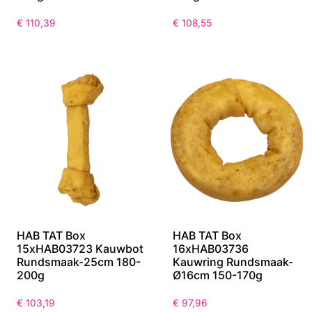
€
110,39
€
108,55
HAB TAT Box
HAB TAT Box
15xHAB03723 Kauwbot
16xHAB03736
Rundsmaak-25cm 180-
Kauwring Rundsmaak-
200g
Ø16cm 150-170g
€
103,19
€
97,96