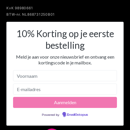
KvK 98980661
BTW-nr. NL868731250B01
10% Korting op je eerste
bestelling
Meld je aan voor onze nieuwsbrief en ontvang een
kortingscode in je mailbox.
Powered by
EmailOctopus