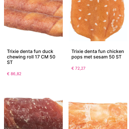
Trixie denta fun duck
Trixie denta fun chicken
chewing roll 17 CM 50
pops met sesam 50 ST
ST
€
72,27
€
86,82