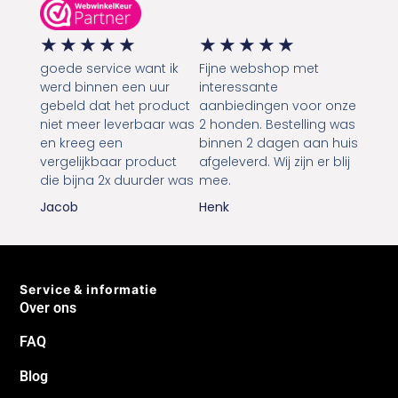
★
★
★
★
★
★
★
★
★
★
goede service want ik
Fijne webshop met
werd binnen een uur
interessante
gebeld dat het product
aanbiedingen voor onze
niet meer leverbaar was
2 honden. Bestelling was
en kreeg een
binnen 2 dagen aan huis
vergelijkbaar product
afgeleverd. Wij zijn er blij
die bijna 2x duurder was
mee.
Jacob
Henk
Service & informatie
Over ons
FAQ
Blog