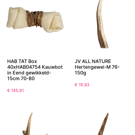
HAB TAT Box
JV ALL NATURE
40xHAB04754 Kauwbot
Hertengewei-M 76-
in Eend gewikkeld-
150g
15cm 70-80
€
19,83
€
145,91