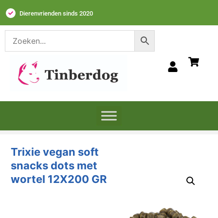
Dierenvrienden sinds 2020
Trixie vegan soft
snacks dots met
wortel 12X200 GR