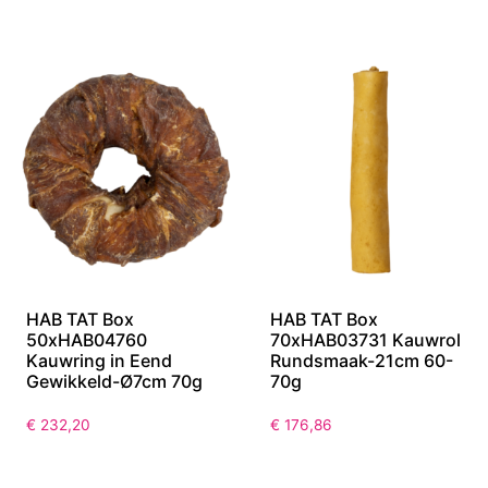
HAB TAT Box
HAB TAT Box
50xHAB04760
70xHAB03731 Kauwrol
Kauwring in Eend
Rundsmaak-21cm 60-
Gewikkeld-Ø7cm 70g
70g
€
232,20
€
176,86