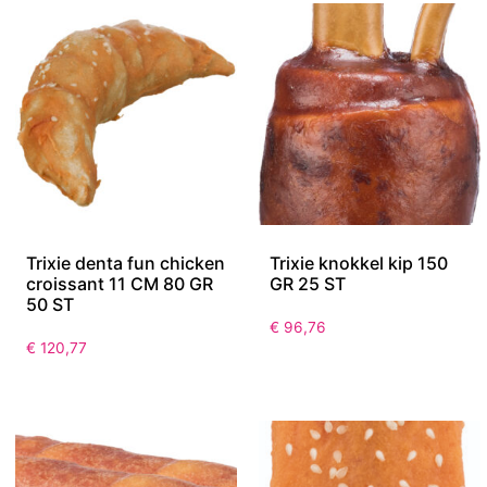
Trixie denta fun chicken
Trixie knokkel kip 150
croissant 11 CM 80 GR
GR 25 ST
50 ST
€
96,76
€
120,77