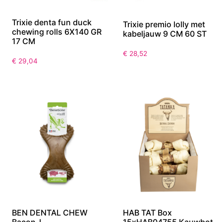
Trixie denta fun duck
Trixie premio lolly met
chewing rolls 6X140 GR
kabeljauw 9 CM 60 ST
17 CM
€
28,52
€
29,04
BEN DENTAL CHEW
HAB TAT Box
Bacon-L
15xHAB04755 Kauwbot