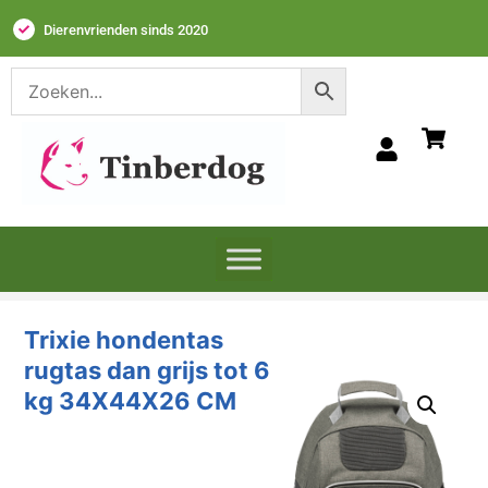
Dierenvrienden sinds 2020
Trixie hondentas
rugtas dan grijs tot 6
kg 34X44X26 CM