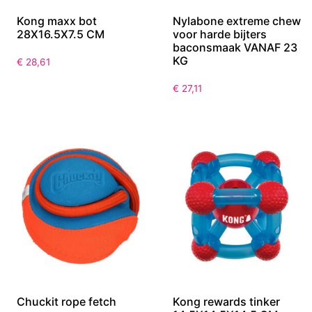
Kong maxx bot
Nylabone extreme chew
28X16.5X7.5 CM
voor harde bijters
baconsmaak VANAF 23
KG
€
28,61
€
27,11
Chuckit rope fetch
Kong rewards tinker