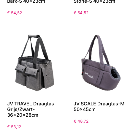
Bark-S 40x23cm
Stone-S 40x23cm
€
54,52
€
54,52
JV TRAVEL Draagtas
JV SCALE Draagtas-M
Grijs/Zwart-
50x45cm
36x20x28cm
€
48,72
€
53,12