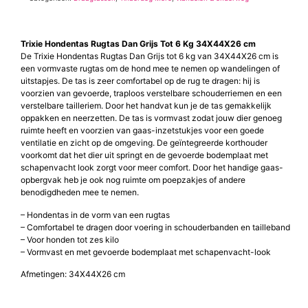
Trixie Hondentas Rugtas Dan Grijs Tot 6 Kg 34X44X26 cm
De Trixie Hondentas Rugtas Dan Grijs tot 6 kg van 34X44X26 cm is
een vormvaste rugtas om de hond mee te nemen op wandelingen of
uitstapjes. De tas is zeer comfortabel op de rug te dragen: hij is
voorzien van gevoerde, traploos verstelbare schouderriemen en een
verstelbare tailleriem. Door het handvat kun je de tas gemakkelijk
oppakken en neerzetten. De tas is vormvast zodat jouw dier genoeg
ruimte heeft en voorzien van gaas-inzetstukjes voor een goede
ventilatie en zicht op de omgeving. De geïntegreerde korthouder
voorkomt dat het dier uit springt en de gevoerde bodemplaat met
schapenvacht look zorgt voor meer comfort. Door het handige gaas-
opbergvak heb je ook nog ruimte om poepzakjes of andere
benodigdheden mee te nemen.
– Hondentas in de vorm van een rugtas
– Comfortabel te dragen door voering in schouderbanden en tailleband
– Voor honden tot zes kilo
– Vormvast en met gevoerde bodemplaat met schapenvacht-look
Afmetingen: 34X44X26 cm