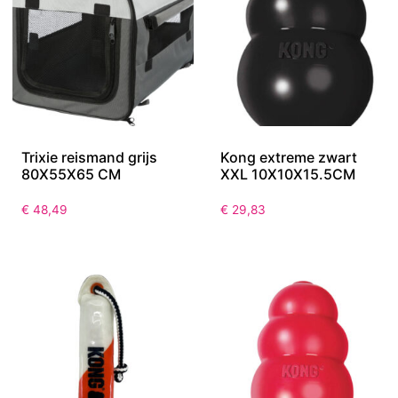
Trixie reismand grijs
Kong extreme zwart
80X55X65 CM
XXL 10X10X15.5CM
€
48,49
€
29,83