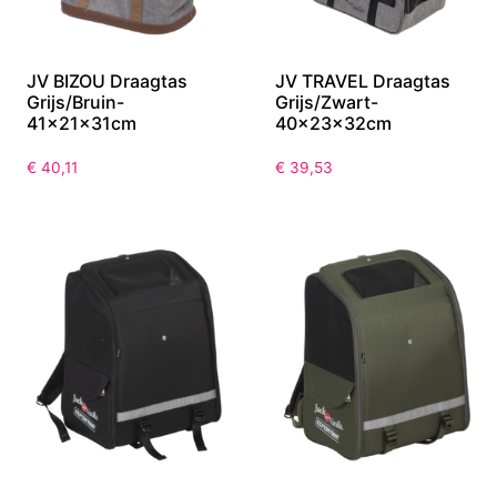
JV BIZOU Draagtas
JV TRAVEL Draagtas
Grijs/Bruin-
Grijs/Zwart-
41x21x31cm
40x23x32cm
€
40,11
€
39,53