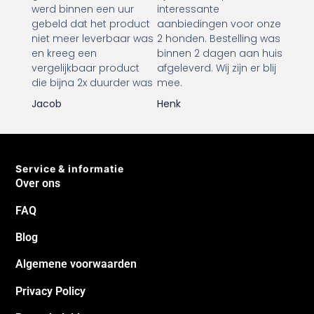
werd binnen een uur
interessante
gebeld dat het product
aanbiedingen voor onze
niet meer leverbaar was
2 honden. Bestelling was
en kreeg een
binnen 2 dagen aan huis
vergelijkbaar product
afgeleverd. Wij zijn er blij
die bijna 2x duurder was
mee.
Jacob
Henk
Service & informatie
Over ons
FAQ
Blog
Algemene voorwaarden
Privacy Policy