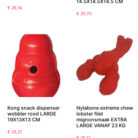
14.5X14.5X14.5 CM
€
26,14
€
25,70
Kong snack dispenser
Nylabone extreme chew
wobbler rood LARGE
lobster filet
19X13X13 CM
mignonsmaak EXTRA
LARGE VANAF 23 KG
€
25,21
€
25,17