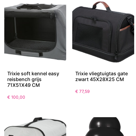
Trixie soft kennel easy
Trixie vliegtuigtas gate
reisbench grijs
zwart 45X28X25 CM
71X51X49 CM
€
77,59
€
100,00