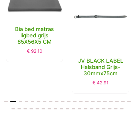
Bia bed matras
ligbed grijs
85X56X5 CM
€
92,10
JV BLACK LABEL
Halsband Grijs-
30mmx75cm
€
42,91