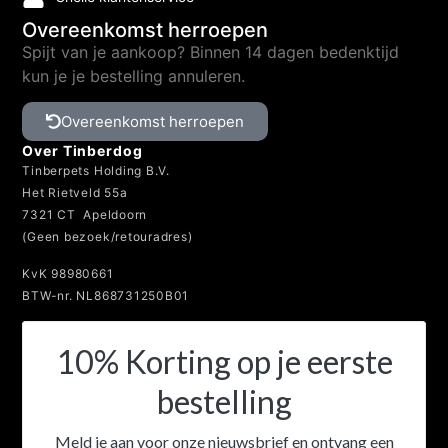
Overeenkomst herroepen
Spijt van je aankoop? Binnen 14 dagen bedenktijd
kun je je bestelling annuleren.
Overeenkomst herroepen
Over Tinberdog
Tinberpets Holding B.V.
Het Rietveld 55a
7321 CT Apeldoorn
(Geen bezoek/retouradres)
KvK 98980661
BTW-nr. NL868731250B01
10% Korting op je eerste
bestelling
Meld je aan voor onze nieuwsbrief en ontvang een