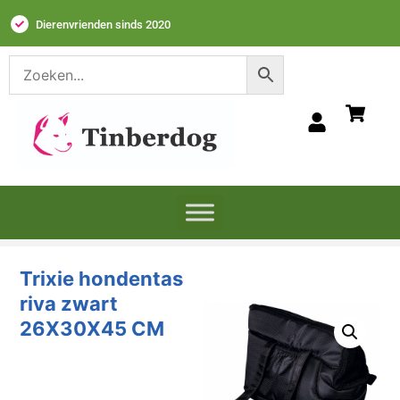
Dierenvrienden sinds 2020
Trixie hondentas
riva zwart
26X30X45 CM