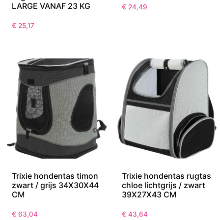
LARGE VANAF 23 KG
€
24,49
€
25,17
Trixie hondentas timon
Trixie hondentas rugtas
zwart / grijs 34X30X44
chloe lichtgrijs / zwart
CM
39X27X43 CM
€
63,04
€
43,64