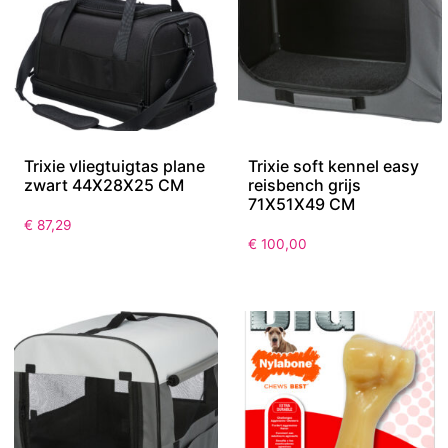
Trixie vliegtuigtas plane
Trixie soft kennel easy
zwart 44X28X25 CM
reisbench grijs
71X51X49 CM
€
87,29
€
100,00