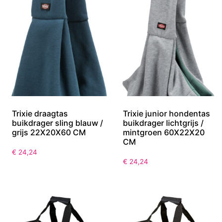
Trixie draagtas
Trixie junior hondentas
buikdrager sling blauw /
buikdrager lichtgrijs /
grijs 22X20X60 CM
mintgroen 60X22X20
CM
€
24,24
€
24,24