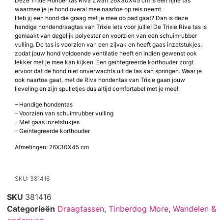
Deze Trixie Hondentas Riva Zwart 26X30X45 cm is een fijne tas
waarmee je je hond overal mee naartoe op reis neemt.
Heb jij een hond die graag met je mee op pad gaat? Dan is deze
handige hondendraagtas van Trixie iets voor jullie! De Trixie Riva tas is
gemaakt van degelijk polyester en voorzien van een schuimrubber
vulling. De tas is voorzien van een zijvak en heeft gaas inzetstukjes,
zodat jouw hond voldoende ventilatie heeft en indien gewenst ook
lekker met je mee kan kijken. Een geïntegreerde korthouder zorgt
ervoor dat de hond niet onverwachts uit de tas kan springen. Waar je
ook naartoe gaat, met de Riva hondentas van Trixie gaan jouw
lieveling en zijn spulletjes dus altijd comfortabel met je mee!
– Handige hondentas
– Voorzien van schuimrubber vulling
– Met gaas inzetstukjes
– Geïntegreerde korthouder
Afmetingen: 26X30X45 cm
SKU: 381416
SKU
381416
Categorieën
Draagtassen
,
Tinberdog More
,
Wandelen &