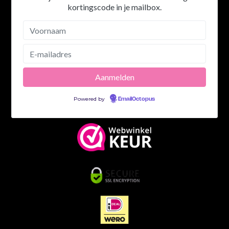
kortingscode in je mailbox.
Powered by
EmailOctopus