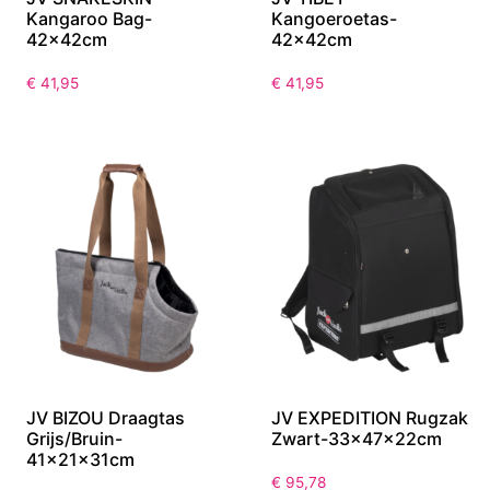
Kangaroo Bag-
Kangoeroetas-
42x42cm
42x42cm
€
41,95
€
41,95
JV BIZOU Draagtas
JV EXPEDITION Rugzak
Grijs/Bruin-
Zwart-33x47x22cm
41x21x31cm
€
95,78