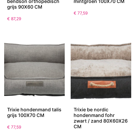
bendson orthopedisch
mintgroen 100X70 CM
grijs 90X60 CM
€
77,59
€
87,29
Trixie hondenmand talis
Trixie be nordic
grijs 100X70 CM
hondenmand fohr
zwart / zand 80X60X26
CM
€
77,59