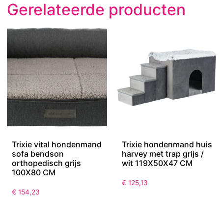
Gerelateerde producten
Trixie vital hondenmand
Trixie hondenmand huis
sofa bendson
harvey met trap grijs /
orthopedisch grijs
wit 119X50X47 CM
100X80 CM
€
125,13
€
154,23