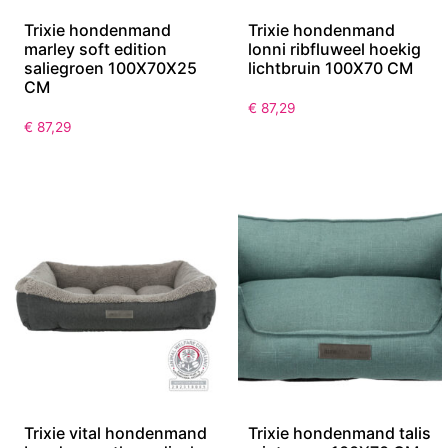
Trixie hondenmand
Trixie hondenmand
marley soft edition
lonni ribfluweel hoekig
saliegroen 100X70X25
lichtbruin 100X70 CM
CM
€
87,29
€
87,29
Trixie vital hondenmand
Trixie hondenmand talis