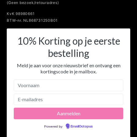
(Geen bezoek/retouradres)
KvK 98980661
BTW-nr. NL868731250B01
10% Korting op je eerste
bestelling
Meld je aan voor onze nieuwsbrief en ontvang een
kortingscode in je mailbox.
Powered by
EmailOctopus