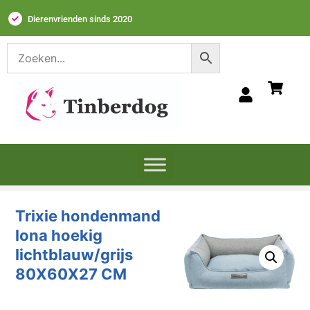
Dierenvrienden sinds 2020
Trixie hondenmand
lona hoekig
lichtblauw/grijs
80X60X27 CM