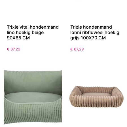
Trixie vital hondenmand
Trixie hondenmand
lino hoekig beige
lonni ribfluweel hoekig
90X65 CM
grijs 100X70 CM
€
87,29
€
87,29