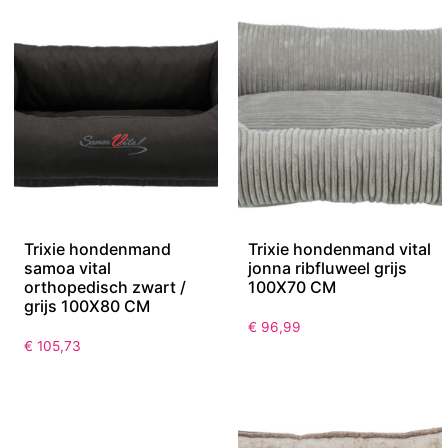
Trixie hondenmand
Trixie hondenmand vital
samoa vital
jonna ribfluweel grijs
orthopedisch zwart /
100X70 CM
grijs 100X80 CM
€
96,99
€
105,73