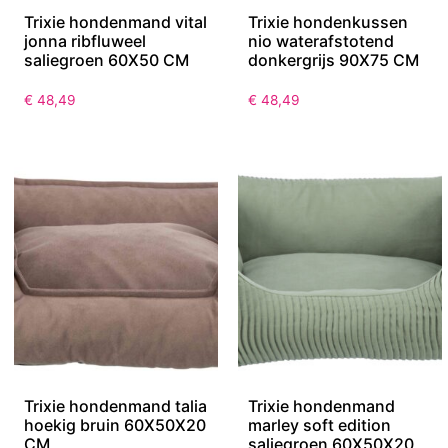
Trixie hondenmand vital
Trixie hondenkussen
jonna ribfluweel
nio waterafstotend
saliegroen 60X50 CM
donkergrijs 90X75 CM
€
48,49
€
48,49
Trixie hondenmand talia
Trixie hondenmand
hoekig bruin 60X50X20
marley soft edition
CM
saliegroen 60X50X20