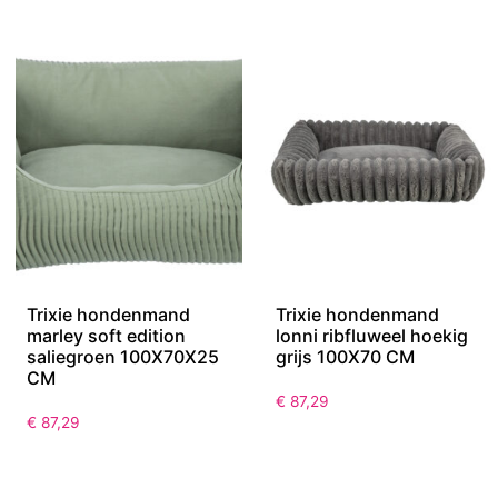
Trixie hondenmand
Trixie hondenmand
marley soft edition
lonni ribfluweel hoekig
saliegroen 100X70X25
grijs 100X70 CM
CM
€
87,29
€
87,29