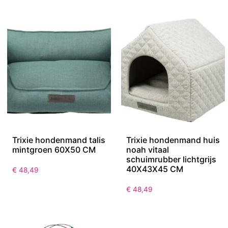
Trixie hondenmand talis
Trixie hondenmand huis
mintgroen 60X50 CM
noah vitaal
schuimrubber lichtgrijs
40X43X45 CM
€
48,49
€
48,49