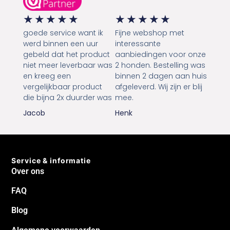
★
★
★
★
★
★
★
★
★
★
goede service want ik
Fijne webshop met
werd binnen een uur
interessante
gebeld dat het product
aanbiedingen voor onze
niet meer leverbaar was
2 honden. Bestelling was
en kreeg een
binnen 2 dagen aan huis
vergelijkbaar product
afgeleverd. Wij zijn er blij
die bijna 2x duurder was
mee.
Jacob
Henk
Service & informatie
Over ons
FAQ
Blog