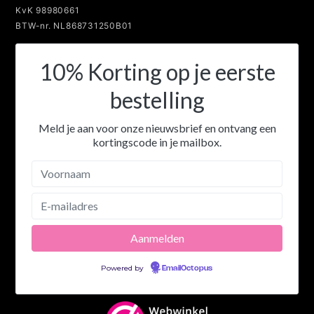
KvK 98980661
BTW-nr. NL868731250B01
10% Korting op je eerste
bestelling
Meld je aan voor onze nieuwsbrief en ontvang een
kortingscode in je mailbox.
Powered by
EmailOctopus