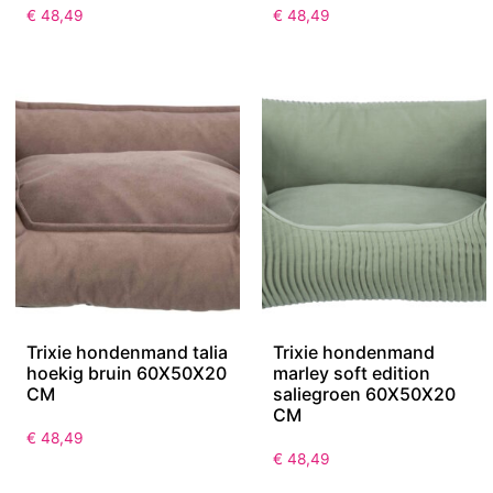
€
48,49
€
48,49
Trixie hondenmand talia
Trixie hondenmand
hoekig bruin 60X50X20
marley soft edition
CM
saliegroen 60X50X20
CM
€
48,49
€
48,49