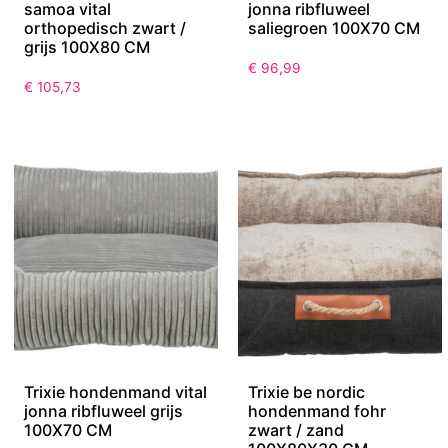
samoa vital
jonna ribfluweel
orthopedisch zwart /
saliegroen 100X70 CM
grijs 100X80 CM
€
96,99
€
105,73
Trixie hondenmand vital
Trixie be nordic
jonna ribfluweel grijs
hondenmand fohr
100X70 CM
zwart / zand