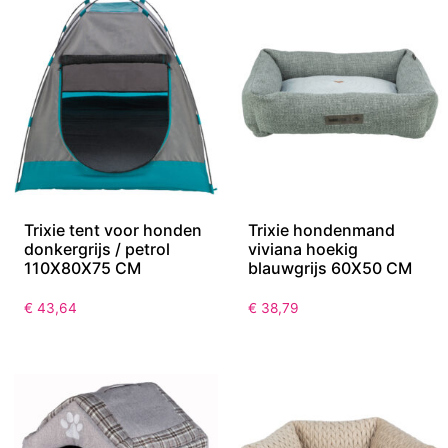
Trixie tent voor honden
Trixie hondenmand
donkergrijs / petrol
viviana hoekig
110X80X75 CM
blauwgrijs 60X50 CM
€
43,64
€
38,79