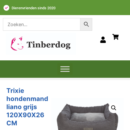
Dierenvrienden sinds 2020
Trixie
hondenmand
liano grijs
120X90X26
CM