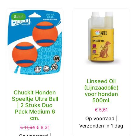
Sale!
Linseed Oil
(Lijnzaadolie)
Chuckit Honden
voor honden
Speeltje Ultra Ball
500ml.
| 2 Stuks Duo
€
5,61
Pack Medium 6
cm.
Op voorraad |
Verzonden in 1 dag
€
11,64
€
8,31
Op voorraad |