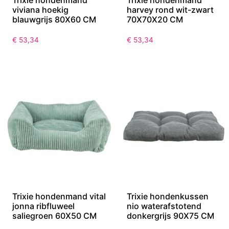
Trixie hondenmand
Trixie hondenmand
viviana hoekig
harvey rond wit-zwart
blauwgrijs 80X60 CM
70X70X20 CM
€
53,34
€
53,34
Trixie hondenmand vital
Trixie hondenkussen
jonna ribfluweel
nio waterafstotend
saliegroen 60X50 CM
donkergrijs 90X75 CM