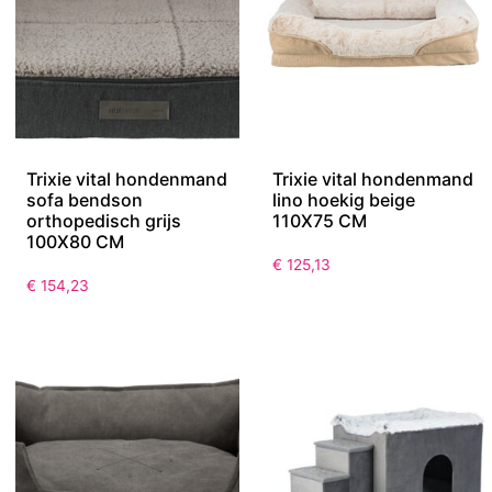
Trixie vital hondenmand
Trixie vital hondenmand
sofa bendson
lino hoekig beige
orthopedisch grijs
110X75 CM
100X80 CM
€
125,13
€
154,23