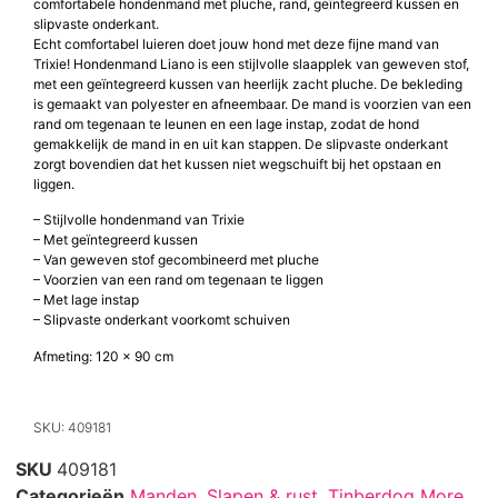
comfortabele hondenmand met pluche, rand, geïntegreerd kussen en
slipvaste onderkant.
Echt comfortabel luieren doet jouw hond met deze fijne mand van
Trixie! Hondenmand Liano is een stijlvolle slaapplek van geweven stof,
met een geïntegreerd kussen van heerlijk zacht pluche. De bekleding
is gemaakt van polyester en afneembaar. De mand is voorzien van een
rand om tegenaan te leunen en een lage instap, zodat de hond
gemakkelijk de mand in en uit kan stappen. De slipvaste onderkant
zorgt bovendien dat het kussen niet wegschuift bij het opstaan en
liggen.
– Stijlvolle hondenmand van Trixie
– Met geïntegreerd kussen
– Van geweven stof gecombineerd met pluche
– Voorzien van een rand om tegenaan te liggen
– Met lage instap
– Slipvaste onderkant voorkomt schuiven
Afmeting: 120 x 90 cm
SKU: 409181
SKU
409181
Categorieën
Manden
,
Slapen & rust
,
Tinberdog More