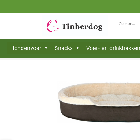
Hondenvoer
Snacks
Voer- en drinkbakke