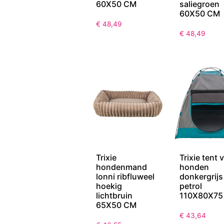
60X50 CM
saliegroen
60X50 CM
€
48,49
€
48,49
Trixie
Trixie tent 
hondenmand
honden
lonni ribfluweel
donkergrijs
hoekig
petrol
lichtbruin
110X80X75
65X50 CM
€
43,64