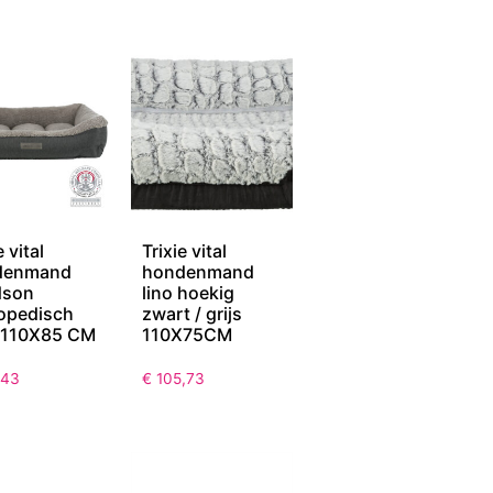
e vital
Trixie vital
denmand
hondenmand
dson
lino hoekig
opedisch
zwart / grijs
s 110X85 CM
110X75CM
,43
€
105,73