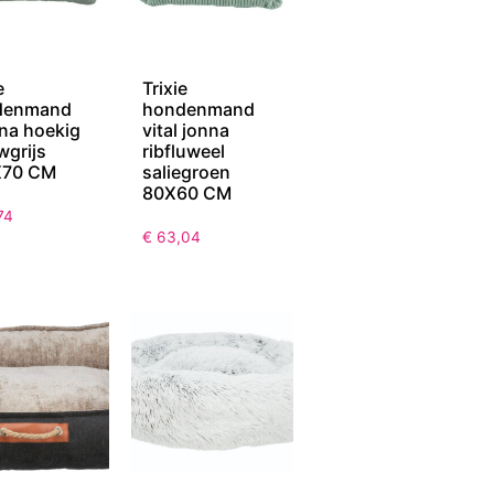
e
Trixie
denmand
hondenmand
ana hoekig
vital jonna
wgrijs
ribfluweel
X70 CM
saliegroen
80X60 CM
74
€
63,04