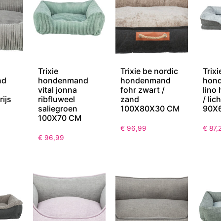
Trixie
Trixie be nordic
Trixi
nd
hondenmand
hondenmand
hon
vital jonna
fohr zwart /
lino 
rijs
ribfluweel
zand
/ lic
saliegroen
100X80X30 CM
90X
100X70 CM
€
96,99
€
87,
€
96,99