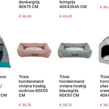
donkergrijs
lichtgrijs
90X75 CM
40X43X45 CM
€
48,
€
48,49
€
48,49
voor
Trixie
Trixie
Trixi
hondenmand
hondenmand
hond
 /
viviana hoekig
viviana hoekig
silas
oudroze 60X50
blauwgrijs
cre
 CM
CM
60X50 CM
40X
€
38,79
€
38,79
€
38,