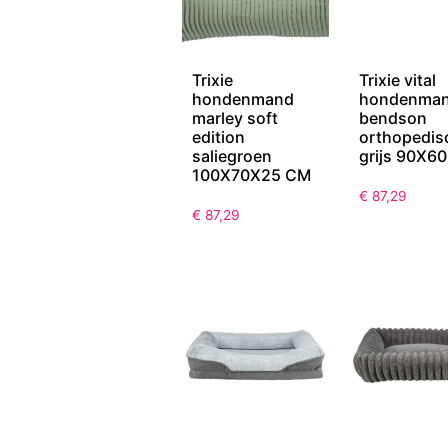
Trixie
Trixie vital
hondenmand
hondenma
marley soft
bendson
edition
orthopedis
saliegroen
grijs 90X6
100X70X25 CM
€
87,29
€
87,29