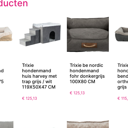
ducten
Trixie
Trixie be nordic
Trixi
nd
hondenmand
hondenmand
hon
huis harvey met
fohr donkergrijs
ben
75
trap grijs / wit
100X80 CM
orth
119X50X47 CM
grij
€
125,13
€
125,13
€
115