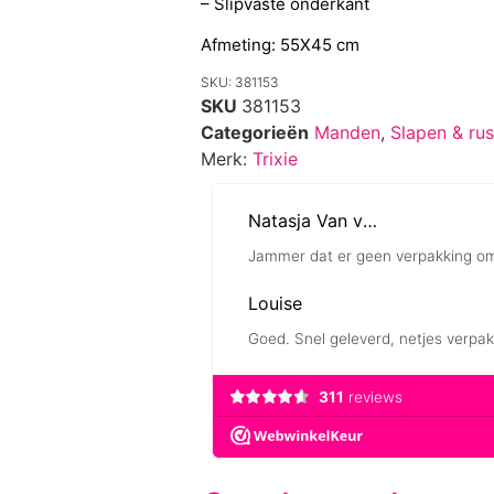
– Slipvaste onderkant
Afmeting: 55X45 cm
SKU: 381153
SKU
381153
Categorieën
Manden
,
Slapen & rus
Merk:
Trixie