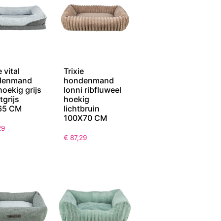
e vital
Trixie
denmand
hondenmand
hoekig grijs
lonni ribfluweel
htgrijs
hoekig
65 CM
lichtbruin
100X70 CM
29
€
87,29