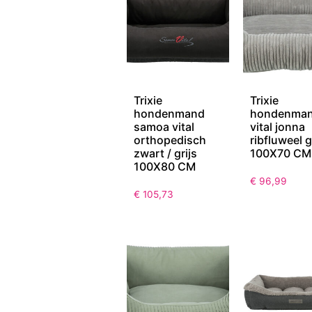
Trixie
Trixie
hondenmand
hondenma
samoa vital
vital jonna
orthopedisch
ribfluweel g
zwart / grijs
100X70 CM
100X80 CM
€
96,99
€
105,73