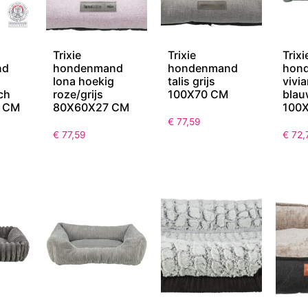
Trixie
Trixie
Trixi
nd
hondenmand
hondenmand
hon
lona hoekig
talis grijs
vivi
ch
roze/grijs
100X70 CM
blau
0 CM
80X60X27 CM
100
€
77,59
€
77,59
€
72,