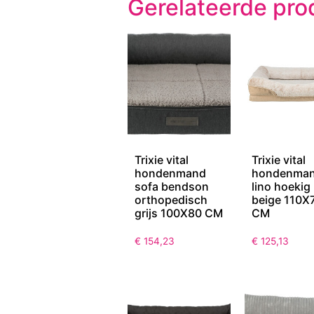
Gerelateerde pro
Trixie vital
Trixie vital
hondenmand
hondenma
sofa bendson
lino hoekig
orthopedisch
beige 110X
grijs 100X80 CM
CM
€
154,23
€
125,13