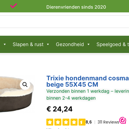
Dierenvrienden sinds 2020
n
Slapen & rust
Gezondheid
Speelgoed & t
Trixie hondenmand cosma 
beige 55X45 CM
Verzonden binnen 1 werkdag – leveri
binnen 2-4 werkdagen
€
24,24