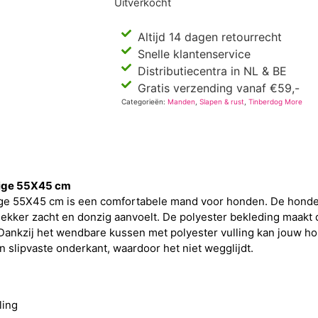
Uitverkocht
Altijd 14 dagen retourrecht
Snelle klantenservice
Distributiecentra in NL & BE
Gratis verzending vanaf €59,-
Categorieën:
Manden
,
Slapen & rust
,
Tinberdog More
eige 55X45 cm
e 55X45 cm is een comfortabele mand voor honden. De honde
lekker zacht en donzig aanvoelt. De polyester bekleding maak
. Dankzij het wendbare kussen met polyester vulling kan jouw h
slipvaste onderkant, waardoor het niet wegglijdt.
ling