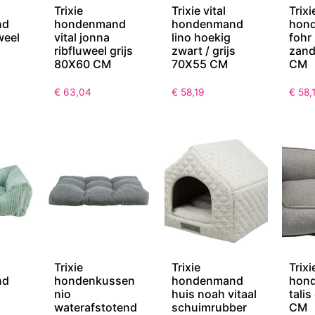
Trixie
Trixie vital
Trixi
nd
hondenmand
hondenmand
hon
weel
vital jonna
lino hoekig
fohr
ribfluweel grijs
zwart / grijs
zan
80X60 CM
70X55 CM
CM
€
63,04
€
58,19
€
58,
Trixie
Trixie
Trixi
nd
hondenkussen
hondenmand
hon
nio
huis noah vitaal
talis
waterafstotend
schuimrubber
CM