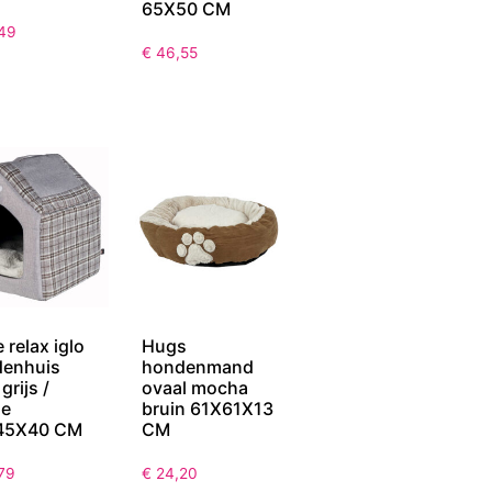
65X50 CM
49
€
46,55
e relax iglo
Hugs
enhuis
hondenmand
 grijs /
ovaal mocha
me
bruin 61X61X13
45X40 CM
CM
79
€
24,20