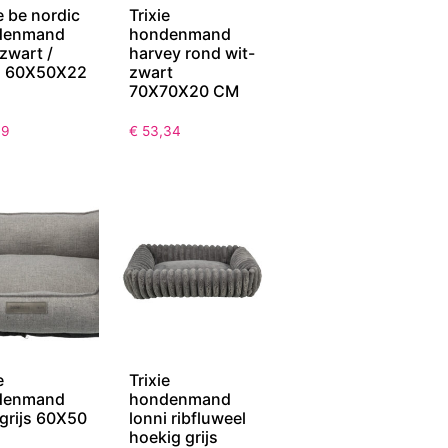
e be nordic
Trixie
denmand
hondenmand
 zwart /
harvey rond wit-
d 60X50X22
zwart
70X70X20 CM
19
€
53,34
e
Trixie
denmand
hondenmand
 grijs 60X50
lonni ribfluweel
hoekig grijs