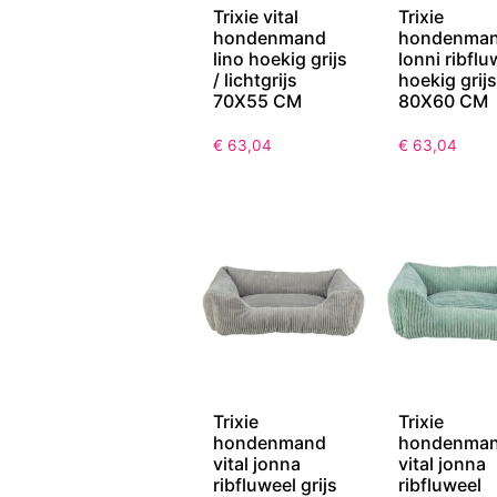
Trixie vital
Trixie
hondenmand
hondenma
lino hoekig grijs
lonni ribflu
/ lichtgrijs
hoekig grijs
70X55 CM
80X60 CM
€
63,04
€
63,04
Trixie
Trixie
hondenmand
hondenma
vital jonna
vital jonna
ribfluweel grijs
ribfluweel