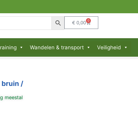
0
€
0,00
raining
Wandelen & transport
Veiligheid
bruin /
ng meestal