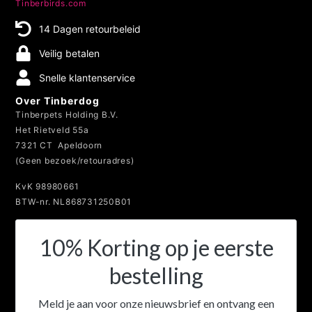
Tinberbirds.com
14 Dagen retourbeleid
Veilig betalen
Snelle klantenservice
Over Tinberdog
Tinberpets Holding B.V.
Het Rietveld 55a
7321 CT Apeldoorn
(Geen bezoek/retouradres)
KvK 98980661
BTW-nr. NL868731250B01
10% Korting op je eerste
bestelling
Meld je aan voor onze nieuwsbrief en ontvang een