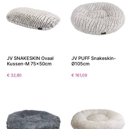
JV SNAKESKIN Ovaal
JV PUFF Snakeskin-
Kussen-M 75x50cm
Ø105cm
€
32,80
€
161,09