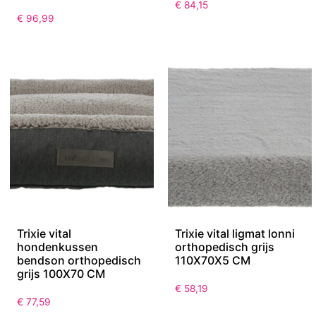
€
84,15
€
96,99
Trixie vital
Trixie vital ligmat lonni
hondenkussen
orthopedisch grijs
bendson orthopedisch
110X70X5 CM
grijs 100X70 CM
€
58,19
€
77,59