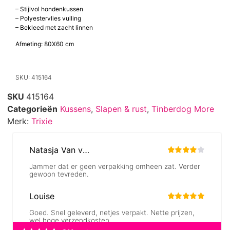
– Stijlvol hondenkussen
– Polyestervlies vulling
– Bekleed met zacht linnen
Afmeting: 80X60 cm
SKU: 415164
SKU
415164
Categorieën
Kussens
,
Slapen & rust
,
Tinberdog More
Merk:
Trixie