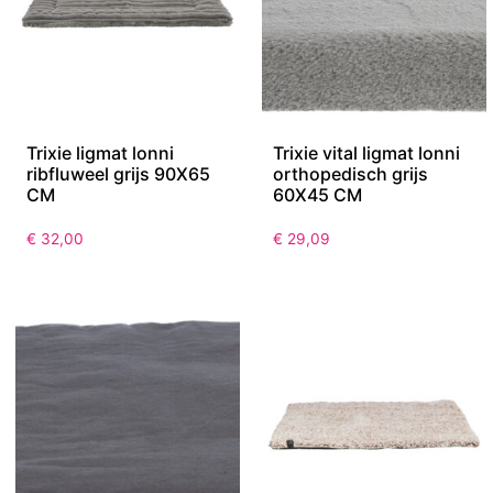
Trixie ligmat lonni
Trixie vital ligmat lonni
ribfluweel grijs 90X65
orthopedisch grijs
CM
60X45 CM
€
32,00
€
29,09