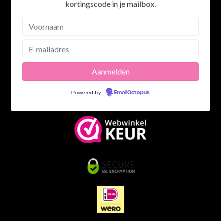
kortingscode in je mailbox.
Powered by
EmailOctopus