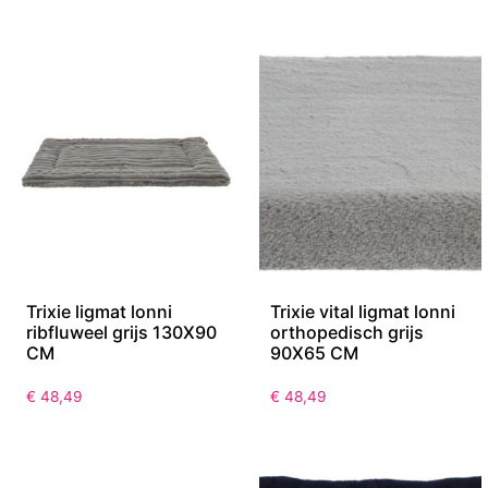
Trixie ligmat lonni
Trixie vital ligmat lonni
ribfluweel grijs 130X90
orthopedisch grijs
CM
90X65 CM
€
48,49
€
48,49