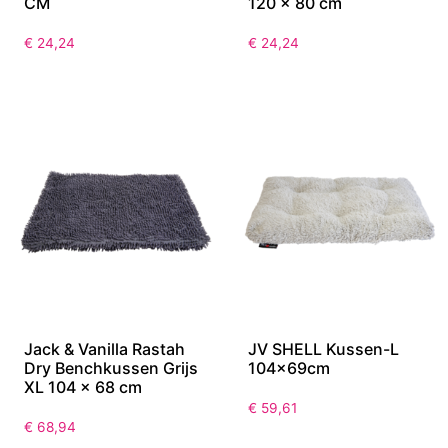
CM
120 x 80 cm
€
24,24
€
24,24
Jack & Vanilla Rastah
JV SHELL Kussen-L
Dry Benchkussen Grijs
104x69cm
XL 104 x 68 cm
€
59,61
€
68,94