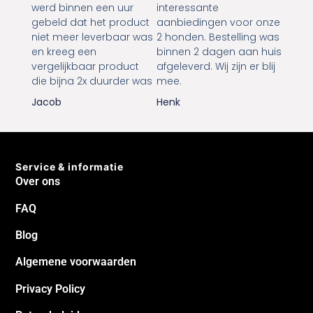
werd binnen een uur
interessante
gebeld dat het product
aanbiedingen voor onze
niet meer leverbaar was
2 honden. Bestelling was
en kreeg een
binnen 2 dagen aan huis
vergelijkbaar product
afgeleverd. Wij zijn er blij
die bijna 2x duurder was
mee.
Jacob
Henk
Service & informatie
Over ons
FAQ
Blog
Algemene voorwaarden
Privacy Policy