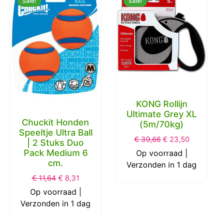
Sale!
Sale!
KONG Rollijn
Ultimate Grey XL
Chuckit Honden
(5m/70kg)
Speeltje Ultra Ball
€
39,66
€
23,50
| 2 Stuks Duo
Pack Medium 6
Op voorraad |
cm.
Verzonden in 1 dag
€
11,64
€
8,31
Op voorraad |
Verzonden in 1 dag