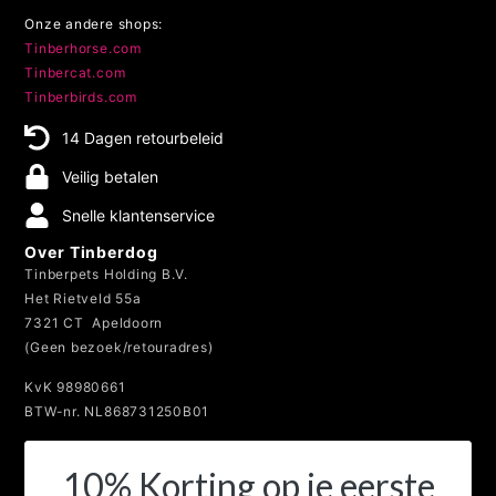
Tinberhorse.com
Tinbercat.com
Tinberbirds.com
14 Dagen retourbeleid
Veilig betalen
Snelle klantenservice
Over Tinberdog
Tinberpets Holding B.V.
Het Rietveld 55a
7321 CT Apeldoorn
(Geen bezoek/retouradres)
KvK 98980661
BTW-nr. NL868731250B01
10% Korting op je eerste