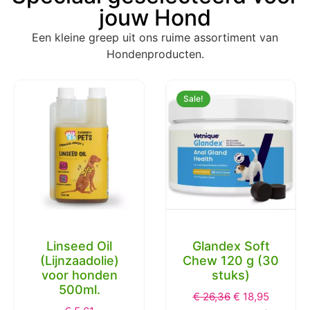
jouw Hond
Een kleine greep uit ons ruime assortiment van
Hondenproducten.
Sale!
Glandex Soft
Glandex Zalm
Chew 120 g (30
Poeder voor
stuks)
Hond 113 gram
€
26,36
€
18,95
€
42,75