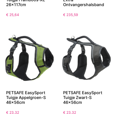
26x117cm
Ontvangershalsband
€
25,64
€
235,59
PETSAFE EasySport
PETSAFE EasySport
Tuigje Appelgroen-S
Tuigje Zwart-S
46x56cm
46x56cm
€
23,32
€
23,32