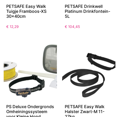
PETSAFE Easy Walk
PETSAFE Drinkwell
Tuigje Framboos-XS
Platinum Drinkfontein-
30x40cm
5L
€
12,29
€
104,45
PS Deluxe Ondergronds
PETSAFE Easy Walk
Omheiningssysteem
Halster Zwart-M 11-
voor Kleine Hond
27kg