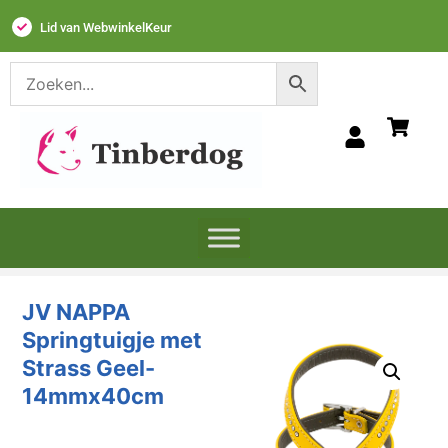
Lid van WebwinkelKeur
JV NAPPA
Springtuigje met
Strass Geel-
14mmx40cm