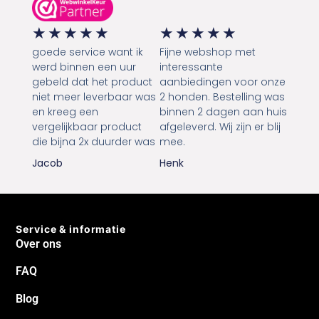
★
★
★
★
★
★
★
★
★
★
goede service want ik
Fijne webshop met
werd binnen een uur
interessante
gebeld dat het product
aanbiedingen voor onze
niet meer leverbaar was
2 honden. Bestelling was
en kreeg een
binnen 2 dagen aan huis
vergelijkbaar product
afgeleverd. Wij zijn er blij
die bijna 2x duurder was
mee.
Jacob
Henk
Service & informatie
Over ons
FAQ
Blog
Algemene voorwaarden