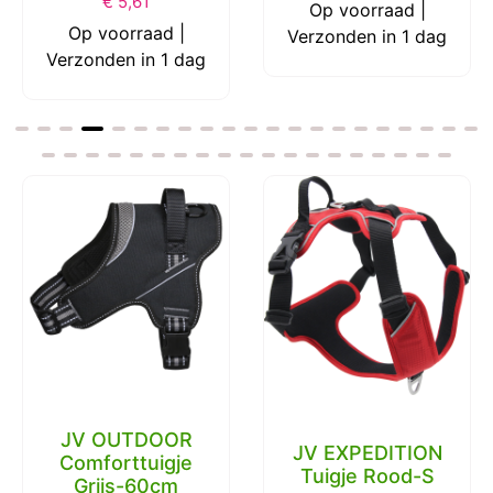
Op voorraad |
Op voorraad |
Verzonden in 1 dag
Verzonden in 1 dag
Trixie reismand
grijs 80X55X65
JV EXPEDITION
CM
Tuigje Rood-S
€
48,49
€
37,69