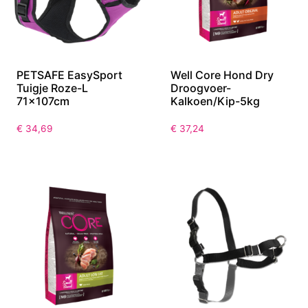
PETSAFE EasySport
Well Core Hond Dry
Tuigje Roze-L
Droogvoer-
71x107cm
Kalkoen/Kip-5kg
€
34,69
€
37,24