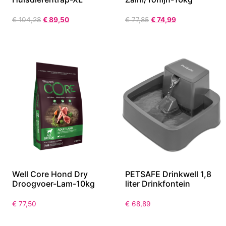
€
104,28
€
89,50
€
77,85
€
74,99
Well Core Hond Dry
PETSAFE Drinkwell 1,8
Droogvoer-Lam-10kg
liter Drinkfontein
€
77,50
€
68,89