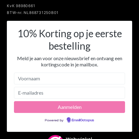
KvK 98980661
BTW-nr. NL868731250B01
10% Korting op je eerste
bestelling
Meld je aan voor onze nieuwsbrief en ontvang een
kortingscode in je mailbox.
Powered by
EmailOctopus