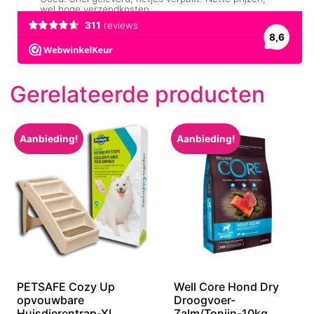
Gerelateerde producten
Aanbieding!
Aanbieding!
PETSAFE Cozy Up
Well Core Hond Dry
opvouwbare
Droogvoer-
Huisdierentrap-XL
Zalm/Tonijn-10kg