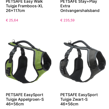
PETSAFE Easy Walk
PETSAFE Stay+Play
Tuigje Framboos-XL
Extra
26x117cm
Ontvangershalsband
€
25,64
€
235,59
PETSAFE EasySport
PETSAFE EasySport
Tuigje Appelgroen-S
Tuigje Zwart-S
46x56cm
46x56cm