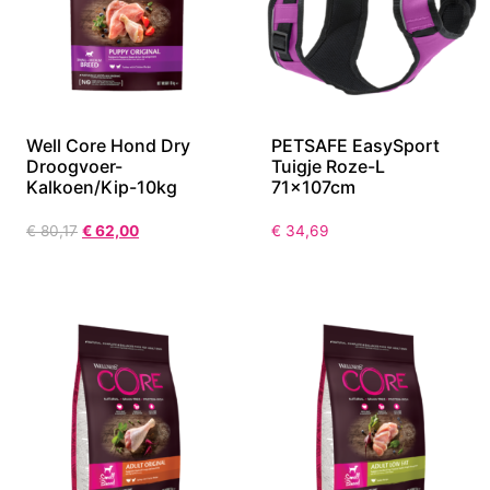
Well Core Hond Dry
PETSAFE EasySport
Droogvoer-
Tuigje Roze-L
Kalkoen/Kip-10kg
71x107cm
€
80,17
€
62,00
€
34,69