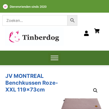
Dierenvrienden sinds 2020
JV MONTREAL
Benchkussen Roze-
XXL 119x73cm