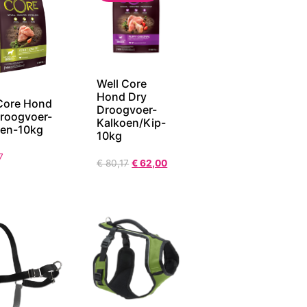
Well Core
Hond Dry
Core Hond
Droogvoer-
roogvoer-
Kalkoen/Kip-
oen-10kg
10kg
7
€
80,17
€
62,00