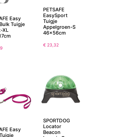
PETSAFE
EasySport
AFE Easy
Tuigje
Bulk Tuigje
Appelgroen-S
t-XL
46x56cm
17cm
€
23,32
99
SPORTDOG
Locator
AFE Easy
Beacon
Tuigje