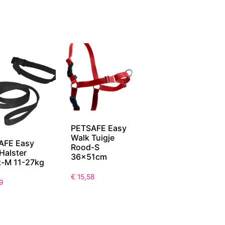
PETSAFE Easy
Walk Tuigje
AFE Easy
Rood-S
Halster
36x51cm
t-M 11-27kg
€
15,58
9