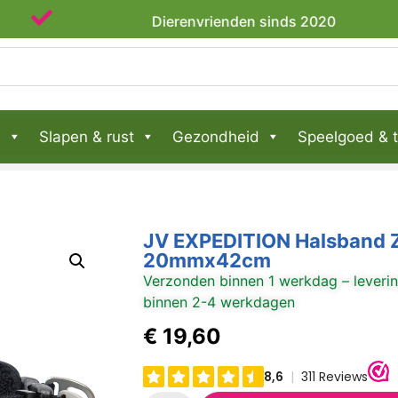
Dierenvrienden sinds 2020
n
Slapen & rust
Gezondheid
Speelgoed & t
JV EXPEDITION Halsband 
20mmx42cm
Verzonden binnen 1 werkdag – leveri
binnen 2-4 werkdagen
€
19,60