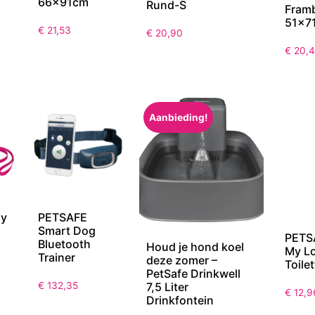
66x91cm
Rund-S
Fram
51x7
€
21,53
€
20,90
€
20,4
Aanbieding!
sy
PETSAFE
Smart Dog
PETSA
Bluetooth
Houd je hond koel
My L
Trainer
deze zomer –
Toile
PetSafe Drinkwell
€
132,35
7,5 Liter
€
12,9
Drinkfontein