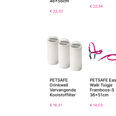
46x56cm
€
22,54
€
23,32
PETSAFE
PETSAFE Ea
Drinkwell
Walk Tuigje
Vervangende
Framboos-S
Koolstoffilter
36x51cm
€
16,31
€
14,03