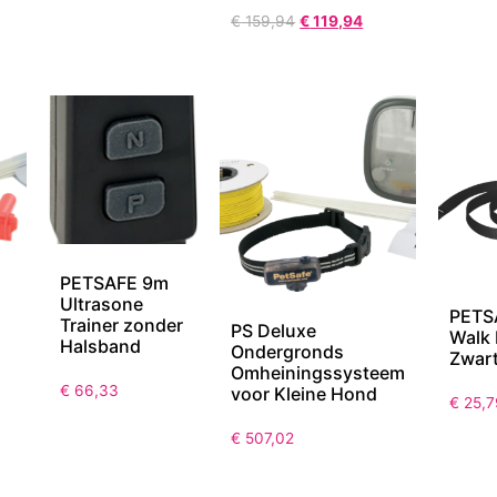
€
159,94
€
119,94
PETSAFE 9m
Ultrasone
PETS
Trainer zonder
PS Deluxe
Walk 
Halsband
Ondergronds
Zwar
Omheiningssysteem
€
66,33
voor Kleine Hond
€
25,7
€
507,02