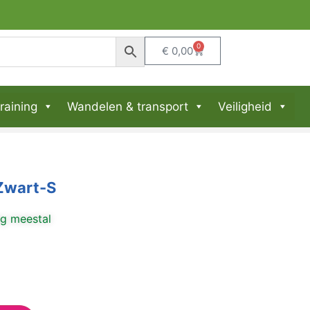
0
€
0,00
raining
Wandelen & transport
Veiligheid
Zwart-S
ng meestal