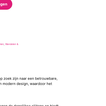
agen
len
,
Wandelen &
op zoek zijn naar een betrouwbare,
en modern design, waardoor het
en de dagelijkse slijtage en biedt