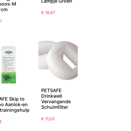
Lampje Groen
boos-M
1cm
€
18,67
1
PETSAFE
Drinkwell
FE Skip to
Vervangende
oo Aanlok-en
Schuimfilter
ttrainingshulp
€
11,03
6