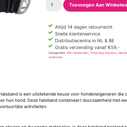
Toevoegen Aan Winkelw
Altijd 14 dagen retourrecht
Snelle klantenservice
Distributiecentra in NL & BE
Gratis verzending vanaf €59,-
Categorieën:
Alle Halsbanden
,
Tinberdog Solutions
,
Wande
onderweg
 Halsband is een uitstekende keuze voor hondeneigenaren die 
 voor hun hond. Deze halsband combineert duurzaamheid met e
ontuurlijke activiteiten.
 stevige en duurzame materialen, is deze halsband bestand teg