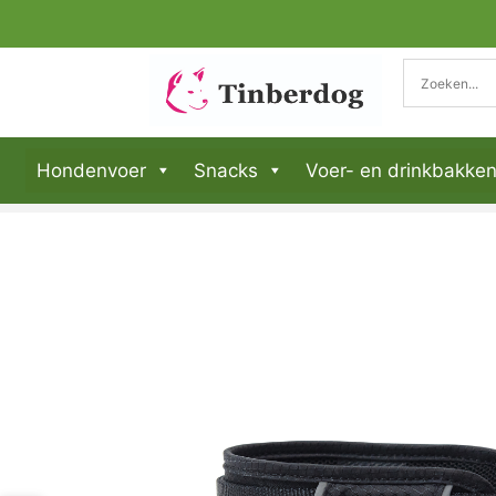
Hondenvoer
Snacks
Voer- en drinkbakke