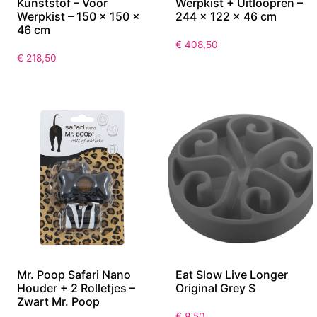
Topmast Uitloopren –
Topmast Kunststof
Kunststof – Voor
Werpkist + Uitloopren –
Werpkist – 150 x 150 x
244 x 122 x 46 cm
46 cm
€
408,50
€
218,50