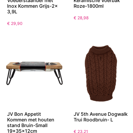
JV BON APPETIT
JV BON APPETIT
Voederstaander met
Keramische Voerbak
Inox Kommen Grijs-2x
Roze-1800ml
3,9L
€
28,98
€
29,90
JV Bon Appetit
JV 5th Avenue Dogwalk