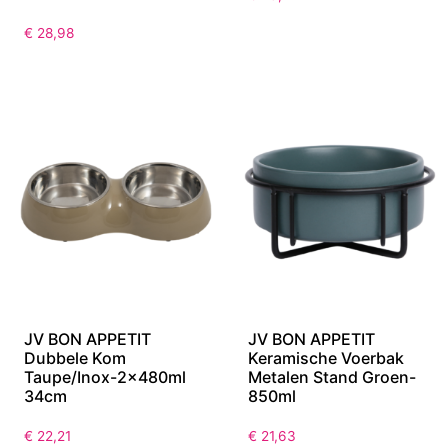
Kommen met houten
Trui Roodbruin- L
stand Bruin-Small
19x35x12cm
€
23,21
€
28,98
JV BON APPETIT
JV BON APPETIT
Dubbele Kom
Keramische Voerbak
Taupe/Inox-2x480ml
Metalen Stand Groen-