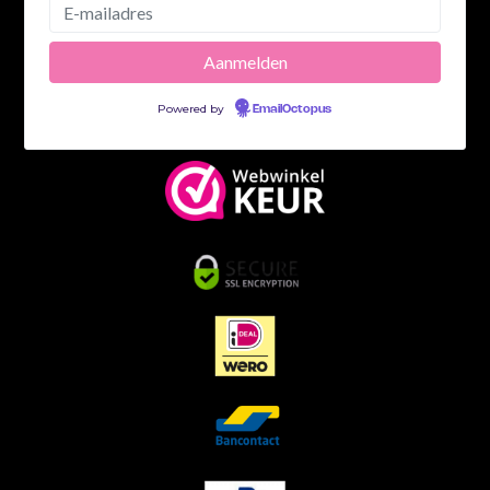
Powered by
EmailOctopus