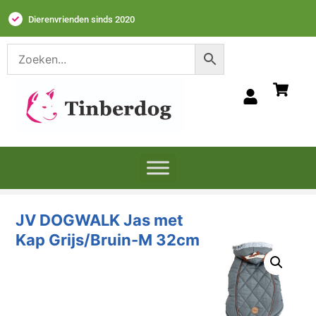
Dierenvrienden sinds 2020
JV DOGWALK Jas
met Kap
Grijs/Bruin-M
32cm