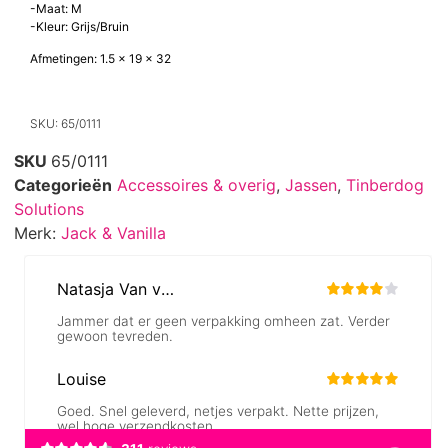
die stijl en functionaliteit combineert. Deze jas biedt optimale
bescherming voor uw hond, terwijl het een modieus statement maakt.
Info:
-Maat: M
-Kleur: Grijs/Bruin
Afmetingen: 1.5 x 19 x 32
SKU: 65/0111
SKU
65/0111
Categorieën
Accessoires & overig
,
Jassen
,
Tinberdog
Solutions
Merk:
Jack & Vanilla