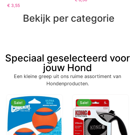
Mr. Poop Safari Nano
Eat Slow Live Longer
Houder + 2 Rolletjes –
Original Grey S
Zwart Mr. Poop
€
8,50
€
3,55
Bekijk per categorie
Speciaal geselecteerd voor
jouw Hond
Een kleine greep uit ons ruime assortiment van
Hondenproducten.
Sale!
Sale!