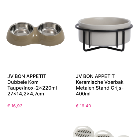
€
21,63
€
17,37
JV BON APPETIT
JV BON APPETIT
Dubbele Kom
Keramische Voerbak
Taupe/Inox-2x220ml
Metalen Stand Grijs-
27×14,2×4,7cm
400ml
€
16,93
€
16,40