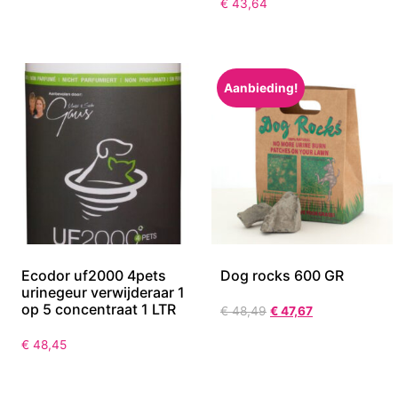
Knoeimat
waterdicht grijs 120X80
CM
€
15,91
€
43,64
Aanbieding!
Ecodor uf2000 4pets
Dog rocks 600 GR
urinegeur verwijderaar 1
op 5 concentraat 1 LTR
€
48,49
€
47,67
€
48,45