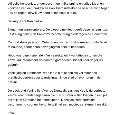
De Jack and Vanilla 5th Avenue Dogwalk Jas met Kap is een
hoogwaardige keuze voor hondeneigenaren die op zoek zijn naar een
combinatie van luxe, comfort en bescherming voor hun huisdier. Deze
stijlvolle hondenjas, uitgevoerd in een rijke bruine en grijze kleur en
voorzien van een praktische kap, biedt uitstekende bescherming tegen
kou en regen, terwijl uw hond er modieus uitziet.
Belangrijkste Kenmerken:
Elegant en warm ontwerp: De diepbruine kleur geeft deze jas een luxe
uitstraling, terwijl de kap extra bescherming biedt tegen de elementen.
Comfortabele pasvorm: Ontworpen om uw hond warm en comfortabel
te houden, zonder hun bewegingsvrijheid te beperken.
Hoogwaardige materialen: Vervaardigd uit kwalitatieve stoffen die
zowel duurzaamheid als comfort garanderen, ideaal voor dagelijks
gebruik.
Veelzijdig en praktisch: Deze jas is niet alleen stijlvol maar ook
praktisch, perfect voor wandelingen in de stad of avonturen in de
natuur.
De Jack and Vanilla 5th Avenue Dogwalk Jas met Kap is de perfecte
keuze voor hondeneigenaren die hun huisdier willen kleden in een jas