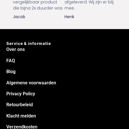
gebeld dat het product
aanbiedingen voor onze
niet meer leverbaar was
2 honden. Bestelling was
en kreeg een
binnen 2 dagen aan huis
vergelijkbaar product
afgeleverd. Wij zijn er blij
die bijna 2x duurder was
mee.
Jacob
Henk
Service & informatie
Over ons
FAQ
Blog
Algemene voorwaarden
Privacy Policy
Retourbeleid