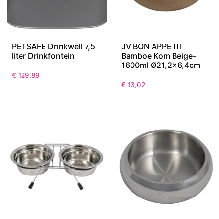
PETSAFE Drinkwell 7,5
JV BON APPETIT
liter Drinkfontein
Bamboe Kom Beige-
1600ml Ø21,2×6,4cm
€
129,89
€
13,02