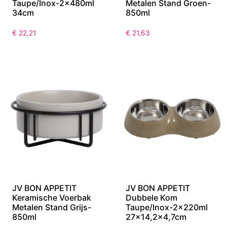
Taupe/Inox-2x480ml
Metalen Stand Groen-
34cm
850ml
€
22,21
€
21,63
JV BON APPETIT
JV BON APPETIT
Keramische Voerbak
Dubbele Kom
Metalen Stand Grijs-
Taupe/Inox-2x220ml
850ml
27×14,2×4,7cm