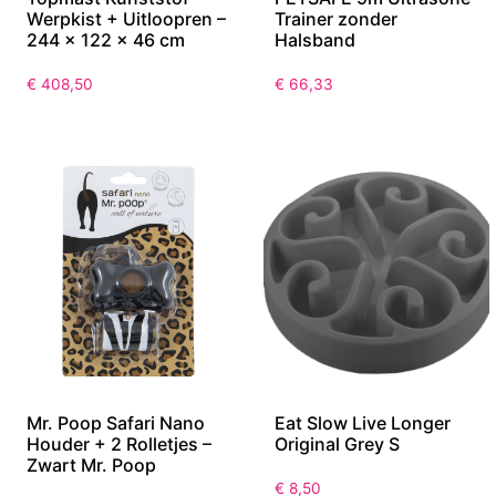
Werpkist + Uitloopren –
Trainer zonder
244 x 122 x 46 cm
Halsband
€
408,50
€
66,33
Mr. Poop Safari Nano
Eat Slow Live Longer
Houder + 2 Rolletjes –
Original Grey S
Zwart Mr. Poop
€
8,50