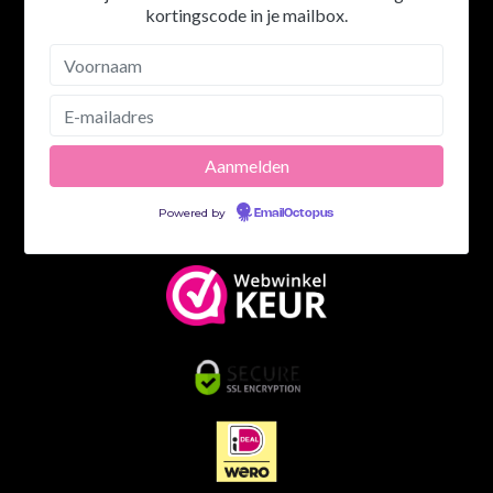
kortingscode in je mailbox.
Powered by
EmailOctopus