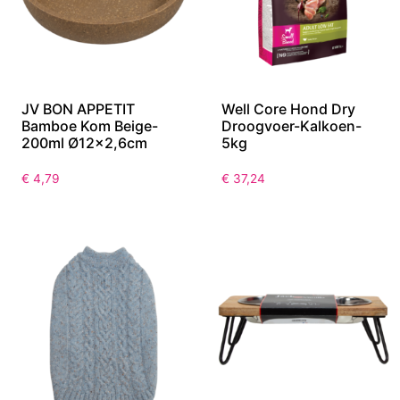
JV BON APPETIT
Well Core Hond Dry
Bamboe Kom Beige-
Droogvoer-Kalkoen-
200ml Ø12×2,6cm
5kg
€
4,79
€
37,24