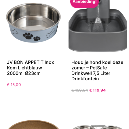
Aanbieding!
JV BON APPETIT Inox
Houd je hond koel deze
Kom Lichtblauw-
zomer – PetSafe
2000ml Ø23cm
Drinkwell 7,5 Liter
Drinkfontein
€
15,00
€
159,94
€
119,94