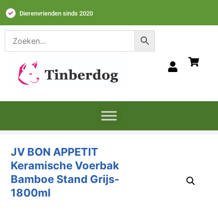
Dierenvrienden sinds 2020
JV BON APPETIT
Keramische Voerbak
Bamboe Stand Grijs-
1800ml