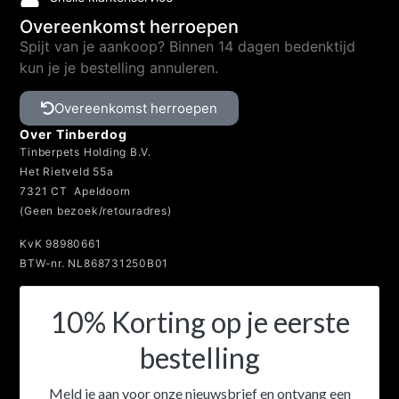
Overeenkomst herroepen
Spijt van je aankoop? Binnen 14 dagen bedenktijd
kun je je bestelling annuleren.
Overeenkomst herroepen
Over Tinberdog
Tinberpets Holding B.V.
Het Rietveld 55a
7321 CT Apeldoorn
(Geen bezoek/retouradres)
KvK 98980661
BTW-nr. NL868731250B01
10% Korting op je eerste
bestelling
Meld je aan voor onze nieuwsbrief en ontvang een