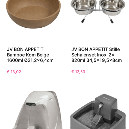
JV BON APPETIT
JV BON APPETIT Stille
Bamboe Kom Beige-
Schalenset Inox-2x
1600ml Ø21,2×6,4cm
820ml 34,5×19,5x8cm
€
13,02
€
12,53