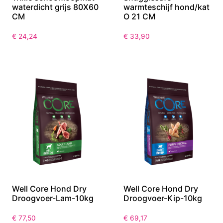
waterdicht grijs 80X60
warmteschijf hond/kat
CM
O 21 CM
€
24,24
€
33,90
Well Core Hond Dry
Well Core Hond Dry
Droogvoer-Lam-10kg
Droogvoer-Kip-10kg
€
77,50
€
69,17