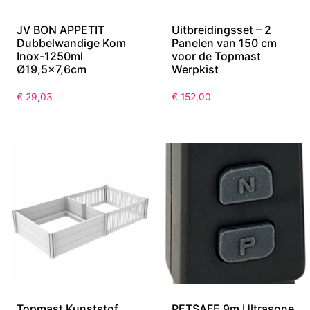
JV BON APPETIT
Uitbreidingsset – 2
Dubbelwandige Kom
Panelen van 150 cm
Inox-1250ml
voor de Topmast
Ø19,5×7,6cm
Werpkist
€
29,03
€
152,00
Topmast Kunststof
PETSAFE 9m Ultrasone