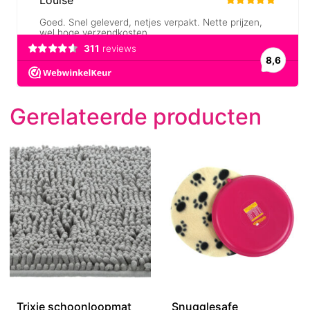
Gerelateerde producten
Trixie schoonloopmat
Snugglesafe