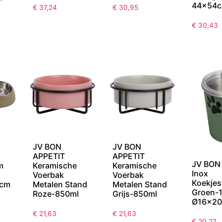
44x54
€
37,24
€
30,95
€
30,43
JV BON
JV BON
APPETIT
APPETIT
JV BON
Keramische
Keramische
m
Inox
Voerbak
Voerbak
Koekje
Metalen Stand
Metalen Stand
4cm
Groen-1
Roze-850ml
Grijs-850ml
Ø16×20
€
21,63
€
21,63
€
20,27