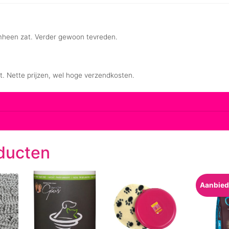
ducten
Aanbied