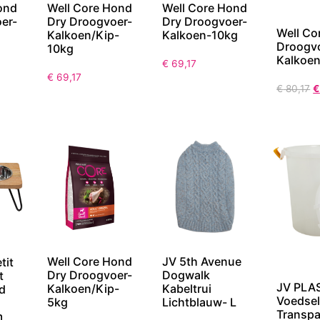
Well Core Hond
Well Core Hond
ond
Dry Droogvoer-
Dry Droogvoer-
er-
Well Co
Kalkoen/Kip-
Kalkoen-10kg
Droogv
10kg
Kalkoen
€
69,17
€
69,17
€
80,17
€
Well Core Hond
JV 5th Avenue
tit
Dry Droogvoer-
Dogwalk
t
JV PLA
Kalkoen/Kip-
Kabeltrui
d
Voedse
5kg
Lichtblauw- L
Transpa
m