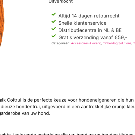
Uitverkocht
Altijd 14 dagen retourrecht
Snelle klantenservice
Distributiecentra in NL & BE
Gratis verzending vanaf €59,-
Categorieën:
Accessoires & overig
,
Tinberdog Solutions
,
T
lk Coltrui is de perfecte keuze voor hondeneigenaren die hun 
odieuze hondentrui, uitgevoerd in een aantrekkelijke oranje kle
e garderobe van uw hond.
chte, isolerende materialen die uw hond warm houden tijdens