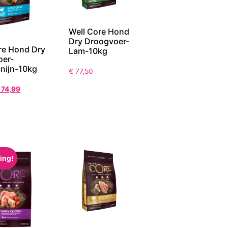
Well Core Hond
Dry Droogvoer-
re Hond Dry
Lam-10kg
oer-
nijn-10kg
€
77,50
74,99
ing!