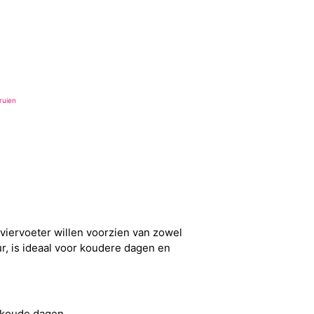
ruien
viervoeter willen voorzien van zowel
ur, is ideaal voor koudere dagen en
 koude dagen.