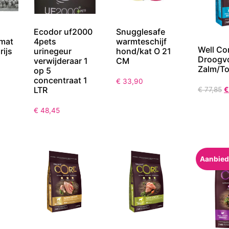
Ecodor uf2000
Snugglesafe
4pets
warmteschijf
mat
Well Co
urinegeur
hond/kat O 21
rijs
Droogv
verwijderaar 1
CM
Zalm/To
op 5
concentraat 1
€
33,90
LTR
€
77,85
€
€
48,45
Aanbied