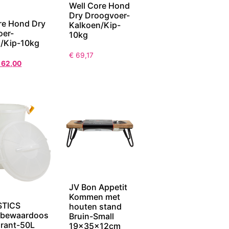
Well Core Hond
Dry Droogvoer-
re Hond Dry
Kalkoen/Kip-
oer-
10kg
/Kip-10kg
€
69,17
62,00
JV Bon Appetit
Kommen met
STICS
houten stand
lbewaardoos
Bruin-Small
rant-50L
19x35x12cm