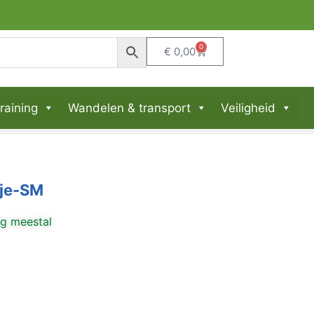
0
€
0,00
raining
Wandelen & transport
Veiligheid
je-SM
ng meestal