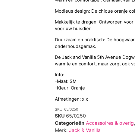
Modieus design: De chique oranje colt
Makkelijk te dragen: Ontworpen voor 
voor uw huisdier.
Duurzaam en praktisch: De hoogwaard
onderhoudsgemak.
De Jack and Vanilla 5th Avenue Dogwa
warmte en comfort, maar zorgt ook voo
Info:
-Maat: SM
-Kleur: Oranje
Afmetingen: x x
SKU: 65/0250
SKU
65/0250
Categorieën
Accessoires & overig
Merk:
Jack & Vanilla