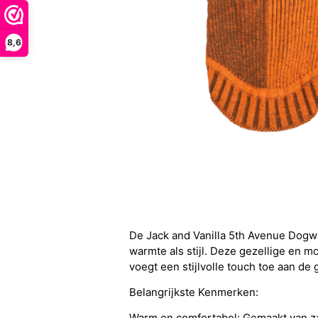
8,6
De Jack and Vanilla 5th Avenue Dogwa
warmte als stijl. Deze gezellige en m
voegt een stijlvolle touch toe aan d
Belangrijkste Kenmerken:
Warm en comfortabel: Gemaakt van za