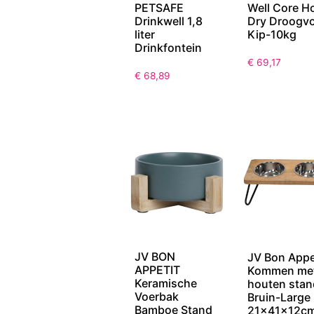
PETSAFE
Well Core H
Drinkwell 1,8
Dry Droogvo
liter
Kip-10kg
Drinkfontein
€
69,17
€
68,89
JV BON
JV Bon Appe
APPETIT
Kommen me
Keramische
houten stan
Voerbak
Bruin-Large
Bamboe Stand
21x41x12c