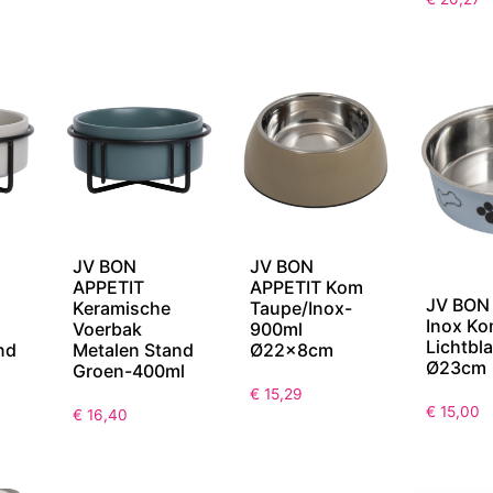
JV BON
JV BON
APPETIT
APPETIT Kom
JV BON
Keramische
Taupe/Inox-
Inox K
Voerbak
900ml
Lichtb
Metalen Stand
Ø22x8cm
nd
Ø23cm
Groen-400ml
€
15,29
€
15,00
€
16,40