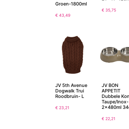
Groen-1800ml
€
35,75
€
43,49
JV 5th Avenue
JV BON
Dogwalk Trui
APPETIT
Roodbruin- L
Dubbele Ko
Taupe/Inox-
2x480ml 3
€
23,21
€
22,21