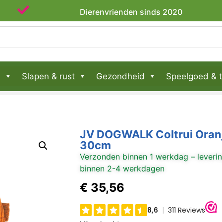
Dierenvrienden sinds 2020
n
Slapen & rust
Gezondheid
Speelgoed & t
JV DOGWALK Coltrui Oran
30cm
Verzonden binnen 1 werkdag – leveri
binnen 2-4 werkdagen
€
35,56