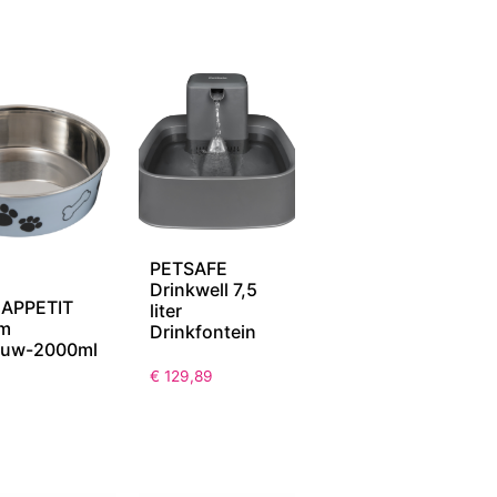
PETSAFE
Drinkwell 7,5
 APPETIT
liter
om
Drinkfontein
lauw-2000ml
€
129,89