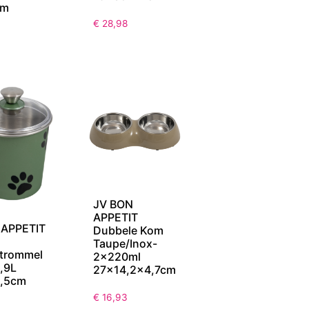
cm
€
28,98
JV BON
APPETIT
 APPETIT
Dubbele Kom
Taupe/Inox-
strommel
2x220ml
,9L
27×14,2×4,7cm
,5cm
€
16,93