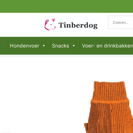
Hondenvoer
Snacks
Voer- en drinkbakke