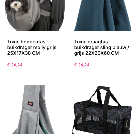
Trixie hondentas
Trixie draagtas
buikdrager molly grijs
buikdrager sling blauw /
25X17X38 CM
grijs 22X20X60 CM
€
24,24
€
24,24