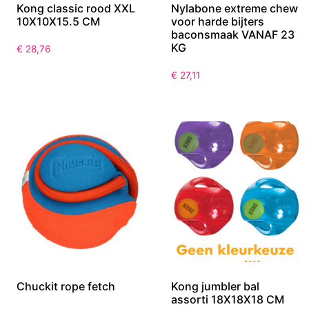
Kong classic rood XXL
Nylabone extreme chew
10X10X15.5 CM
voor harde bijters
baconsmaak VANAF 23
KG
€
28,76
€
27,11
Chuckit rope fetch
Kong jumbler bal
assorti 18X18X18 CM