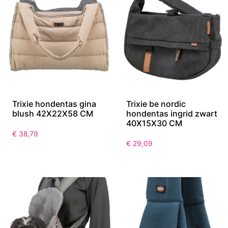
Trixie hondentas gina
Trixie be nordic
blush 42X22X58 CM
hondentas ingrid zwart
40X15X30 CM
€
38,79
€
29,09