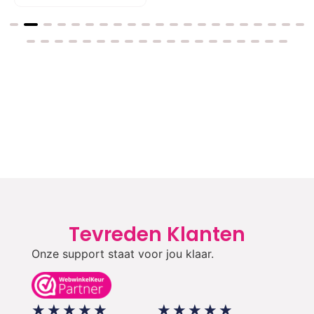
Tevreden Klanten
Onze support staat voor jou klaar.
★
★
★
★
★
★
★
★
★
★