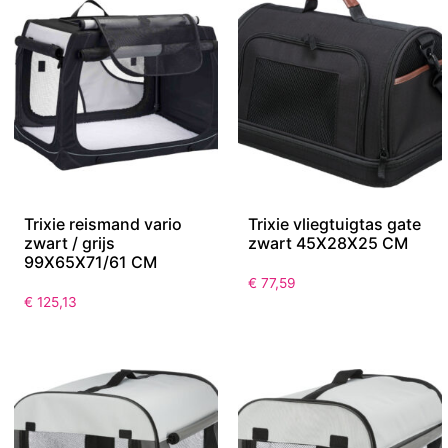
Trixie reismand vario
Trixie vliegtuigtas gate
zwart / grijs
zwart 45X28X25 CM
99X65X71/61 CM
€
77,59
€
125,13