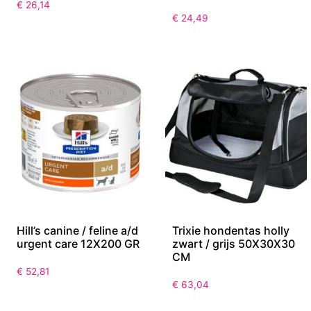
€
26,14
€
24,49
Hill’s canine / feline a/d
Trixie hondentas holly
urgent care 12X200 GR
zwart / grijs 50X30X30
CM
€
52,81
€
63,04