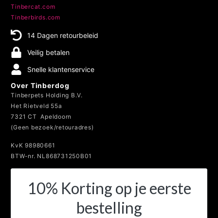
Tinbercat.com
Tinberbirds.com
14 Dagen retourbeleid
Veilig betalen
Snelle klantenservice
Over Tinberdog
Tinberpets Holding B.V.
Het Rietveld 55a
7321 CT Apeldoorn
(Geen bezoek/retouradres)
KvK 98980661
BTW-nr. NL868731250B01
10% Korting op je eerste
bestelling