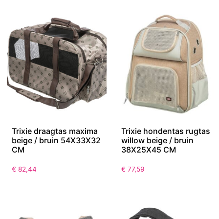
Trixie draagtas maxima
Trixie hondentas rugtas
beige / bruin 54X33X32
willow beige / bruin
CM
38X25X45 CM
€
82,44
€
77,59