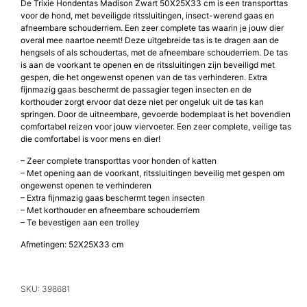
De Trixie Hondentas Madison Zwart 50X25X33 cm is een transporttas
voor de hond, met beveiligde ritssluitingen, insect-werend gaas en
afneembare schouderriem. Een zeer complete tas waarin je jouw dier
overal mee naartoe neemt! Deze uitgebreide tas is te dragen aan de
hengsels of als schoudertas, met de afneembare schouderriem. De tas
is aan de voorkant te openen en de ritssluitingen zijn beveiligd met
gespen, die het ongewenst openen van de tas verhinderen. Extra
fijnmazig gaas beschermt de passagier tegen insecten en de
korthouder zorgt ervoor dat deze niet per ongeluk uit de tas kan
springen. Door de uitneembare, gevoerde bodemplaat is het bovendien
comfortabel reizen voor jouw viervoeter. Een zeer complete, veilige tas
die comfortabel is voor mens en dier!
– Zeer complete transporttas voor honden of katten
– Met opening aan de voorkant, ritssluitingen beveilig met gespen om
ongewenst openen te verhinderen
– Extra fijnmazig gaas beschermt tegen insecten
– Met korthouder en afneembare schouderriem
– Te bevestigen aan een trolley
Afmetingen: 52X25X33 cm
SKU: 398681