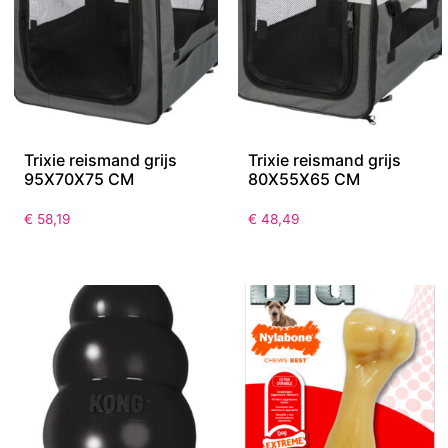
Trixie reismand grijs
Trixie reismand grijs
95X70X75 CM
80X55X65 CM
€
58,19
€
48,49