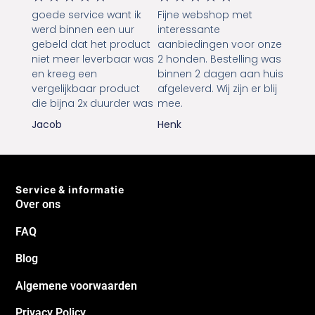
goede service want ik
Fijne webshop met
werd binnen een uur
interessante
gebeld dat het product
aanbiedingen voor onze
niet meer leverbaar was
2 honden. Bestelling was
en kreeg een
binnen 2 dagen aan huis
vergelijkbaar product
afgeleverd. Wij zijn er blij
die bijna 2x duurder was
mee.
Jacob
Henk
Service & informatie
Over ons
FAQ
Blog
Algemene voorwaarden
Privacy Policy