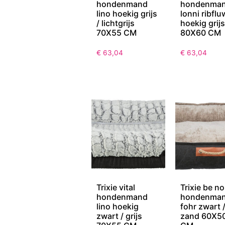
hondenmand
hondenma
lino hoekig grijs
lonni ribflu
/ lichtgrijs
hoekig grijs
70X55 CM
80X60 CM
€
63,04
€
63,04
Trixie vital
Trixie be no
hondenmand
hondenma
lino hoekig
fohr zwart 
zwart / grijs
zand 60X5