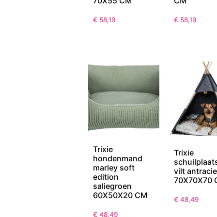
70X55 CM
CM
€
58,19
€
58,19
Trixie
Trixie
hondenmand
schuilplaats
marley soft
vilt antracie
edition
70X70X70 
saliegroen
60X50X20 CM
€
48,49
€
48,49