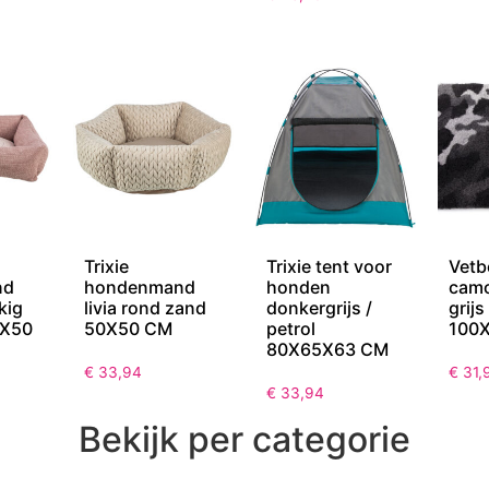
Trixie
Trixie tent voor
Vetb
nd
hondenmand
honden
camo
kig
livia rond zand
donkergrijs /
grij
0X50
50X50 CM
petrol
100
80X65X63 CM
€
33,94
€
31,
€
33,94
Bekijk per categorie