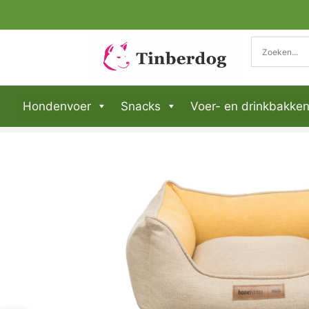
Hondenvoer
Snacks
Voer- en drinkbakke