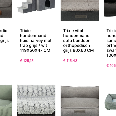
rdic
Trixie
Trixie vital
Trixi
nd
hondenmand
hondenmand
hon
grijs
huis harvey met
sofa bendson
samo
trap grijs / wit
orthopedisch
orth
119X50X47 CM
grijs 80X60 CM
zwart
100
€
125,13
€
115,43
€
105