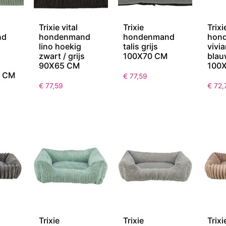
Trixie vital
Trixie
Trixi
nd
hondenmand
hondenmand
hon
lino hoekig
talis grijs
vivi
zwart / grijs
100X70 CM
blau
90X65 CM
100
 CM
€
77,59
€
77,59
€
72,
Trixie
Trixie
Trixi