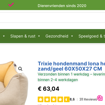
Dierenvrienden sinds 2020
n
Slapen & rust
Gezondheid
Speelgoed & t
Trixie hondenmand lona h
zand/geel 60X50X27 CM
Verzonden binnen 1 werkdag – leveri
binnen 2-4 werkdagen
€
63,04