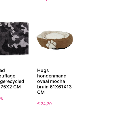
ed
Hugs
uflage
hondenmand
s gerecycled
ovaal mocha
X75X2 CM
bruin 61X61X13
CM
96
€
24,20