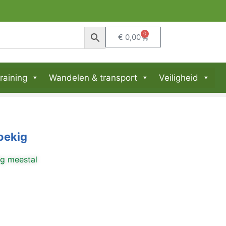
0
€
0,00
raining
Wandelen & transport
Veiligheid
oekig
ng meestal