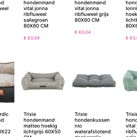
nd
hondenmand
hondenmand
hon
weel
vital jonna
vital jonna
lonni
ribfluweel
ribfluweel grijs
hoek
saliegroen
80X60 CM
licht
80X60 CM
80X
€
63,04
€
63,04
€
63,
rdic
Trixie
Trixie
Trixi
nd
hondenmand
hondenkussen
hon
/
matteo hoekig
nio
vital
0X22
lichtgrijs 60X50
waterafstotend
ribf