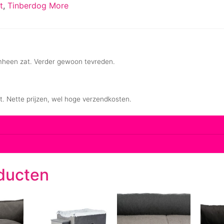
t
,
Tinberdog More
ducten