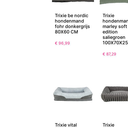
Trixie be nordic
Trixie
hondenmand
hondenma
fohr donkergrijs
marley soft
80X60 CM
edition
saliegroen
100X70X25
€
96,99
€
87,29
Trixie vital
Trixie