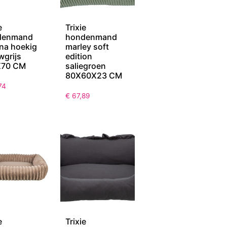
e
Trixie
denmand
hondenmand
ana hoekig
marley soft
wgrijs
edition
X70 CM
saliegroen
80X60X23 CM
74
€
67,89
e
Trixie