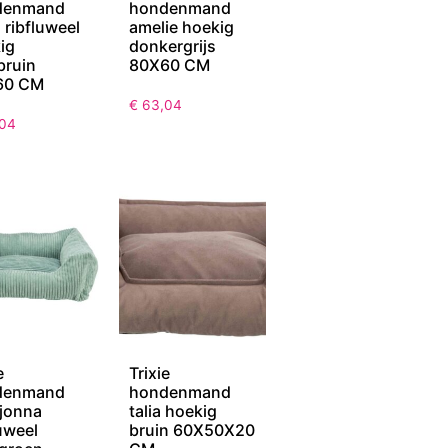
denmand
hondenmand
 ribfluweel
amelie hoekig
ig
donkergrijs
bruin
80X60 CM
60 CM
€
63,04
04
e
Trixie
denmand
hondenmand
 jonna
talia hoekig
luweel
bruin 60X50X20