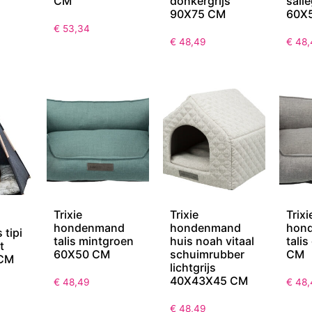
CM
donkergrijs
sali
90X75 CM
60X
€
53,34
€
48,49
€
48,
Trixie
Trixie
Trixi
hondenmand
hondenmand
hon
 tipi
talis mintgroen
huis noah vitaal
talis
t
60X50 CM
schuimrubber
CM
CM
lichtgrijs
40X43X45 CM
€
48,49
€
48,
€
48,49