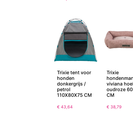
Trixie tent voor
Trixie
honden
hondenma
donkergrijs /
viviana hoe
petrol
oudroze 6
110X80X75 CM
CM
€
43,64
€
38,79