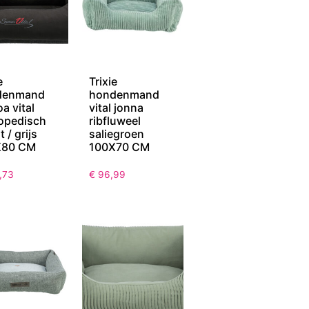
e
Trixie
denmand
hondenmand
a vital
vital jonna
opedisch
ribfluweel
 / grijs
saliegroen
X80 CM
100X70 CM
,73
€
96,99