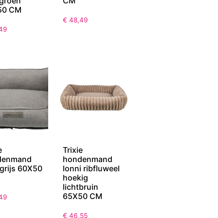
egroen
CM
50 CM
€
48,49
49
e
Trixie
denmand
hondenmand
 grijs 60X50
lonni ribfluweel
hoekig
lichtbruin
65X50 CM
49
€
46,55