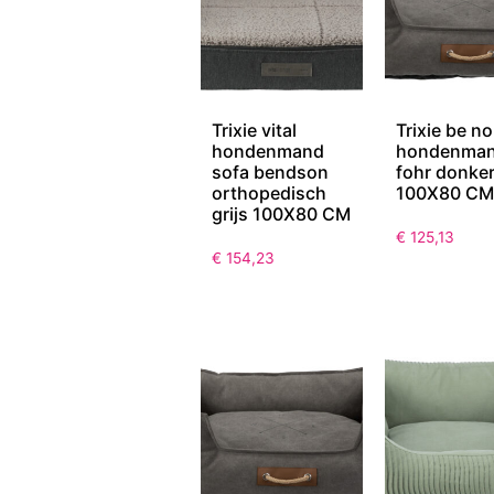
Trixie vital
Trixie be no
hondenmand
hondenma
sofa bendson
fohr donker
orthopedisch
100X80 CM
grijs 100X80 CM
€
125,13
€
154,23