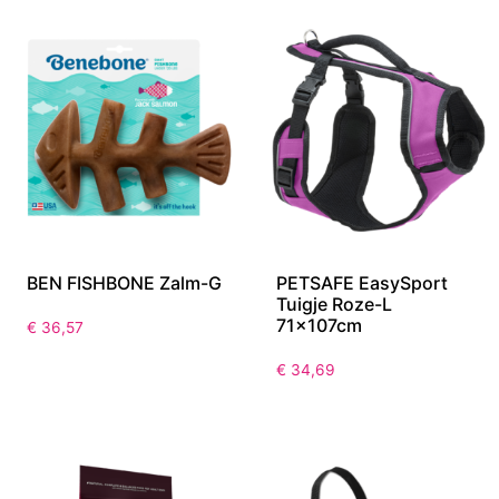
BEN FISHBONE Zalm-G
PETSAFE EasySport
Tuigje Roze-L
71x107cm
€
36,57
€
34,69