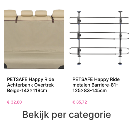
PETSAFE Happy Ride
PETSAFE Happy Ride
Achterbank Overtrek
metalen Barrière-81-
Beige-142x119cm
125×83-145cm
€
32,80
€
85,72
Bekijk per categorie