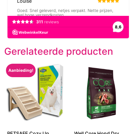
Gerelateerde producten
Aanbieding!
PETSAFE Cozy Up
Well Core Hond Dry