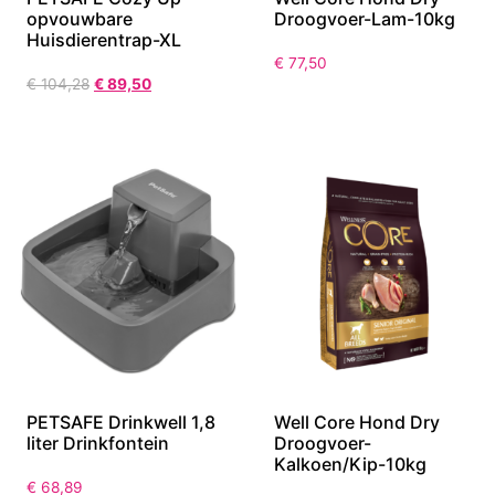
opvouwbare
Droogvoer-Lam-10kg
Huisdierentrap-XL
€
77,50
€
104,28
€
89,50
PETSAFE Drinkwell 1,8
Well Core Hond Dry
liter Drinkfontein
Droogvoer-
Kalkoen/Kip-10kg
€
68,89