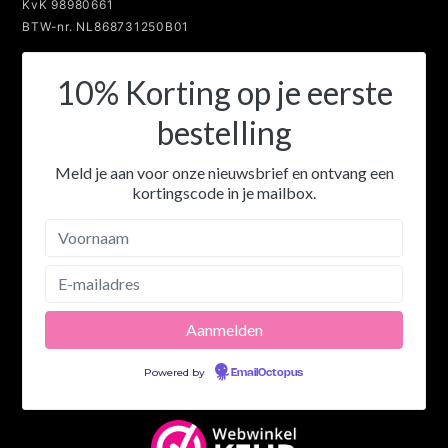
KvK 98980661
BTW-nr. NL868731250B01
10% Korting op je eerste
bestelling
Meld je aan voor onze nieuwsbrief en ontvang een
kortingscode in je mailbox.
Powered by
EmailOctopus