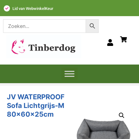
Lid van WebwinkelKeur
JV WATERPROOF
Sofa Lichtgrijs-M
80x60x25cm