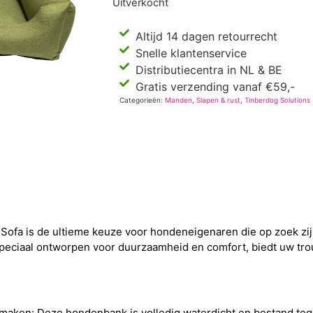
Uitverkocht
Altijd 14 dagen retourrecht
Snelle klantenservice
Distributiecentra in NL & BE
Gratis verzending vanaf €59,-
Categorieën:
Manden
,
Slapen & rust
,
Tinberdog Solutions
f Sofa is de ultieme keuze voor hondeneigenaren die op zoek z
speciaal ontworpen voor duurzaamheid en comfort, biedt uw tr
maken: Deze hondenbank is volledig waterdicht en bestand tege