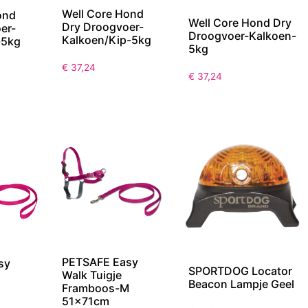
Well Core Hond
ond
Well Core Hond Dry
Dry Droogvoer-
er-
Droogvoer-Kalkoen-
Kalkoen/Kip-5kg
-5kg
5kg
€
37,24
€
37,24
PETSAFE Easy
sy
SPORTDOG Locator
Walk Tuigje
Beacon Lampje Geel
Framboos-M
51x71cm