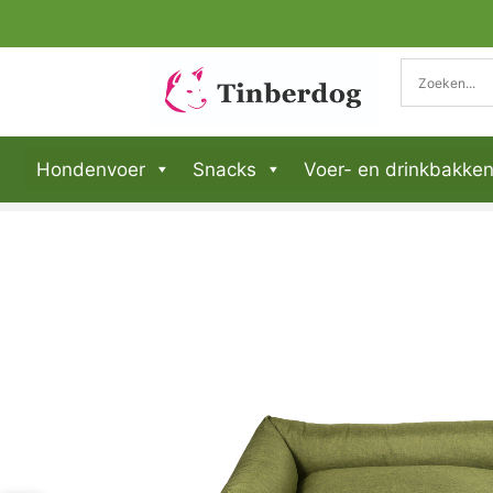
Hondenvoer
Snacks
Voer- en drinkbakke