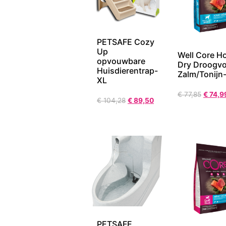
PETSAFE Cozy
Up
Well Core H
opvouwbare
Dry Droogvo
Huisdierentrap-
Zalm/Tonijn
XL
€
77,85
€
74,9
€
104,28
€
89,50
PETSAFE