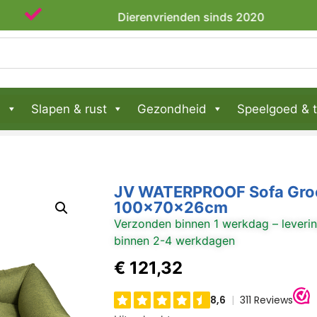
Dierenvrienden sinds 2020
n
Slapen & rust
Gezondheid
Speelgoed & t
JV WATERPROOF Sofa Gro
100x70x26cm
Verzonden binnen 1 werkdag – leveri
binnen 2-4 werkdagen
€
121,32