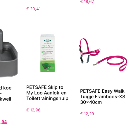
€
18,67
€
20,41
PETSAFE Skip to
d koel
PETSAFE Easy Walk
My Loo Aanlok-en
–
Tuigje Framboos-XS
Toilettrainingshulp
kwell
30x40cm
€
12,96
€
12,29
,94