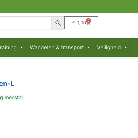
0
€
0,00
raining
Wandelen & transport
Veiligheid
en-L
ng meestal