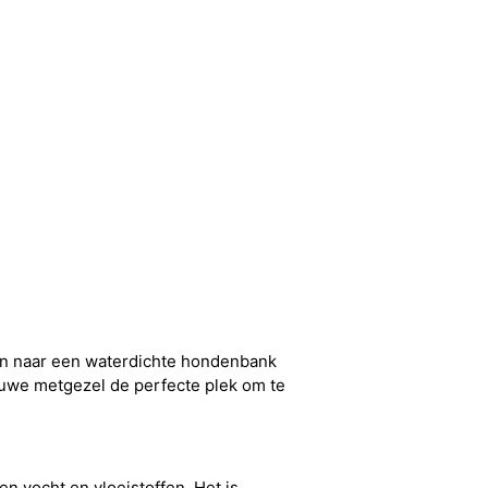
ijn naar een waterdichte hondenbank
ouwe metgezel de perfecte plek om te
n vocht en vloeistoffen. Het is