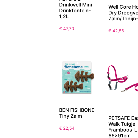
Drinkwell Mini
Well Core H
Drinkfontein-
Dry Droogvo
1,2L
Zalm/Tonijn
€
47,70
€
42,56
BEN FISHBONE
Tiny Zalm
PETSAFE Ea
Walk Tuigje
€
22,54
Framboos-L
66x91cm