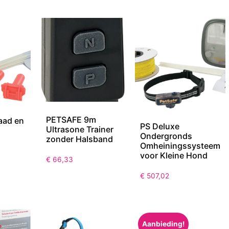
PETSAFE 9m
aad en
PS Deluxe
Ultrasone Trainer
Ondergronds
zonder Halsband
Omheiningssysteem
voor Kleine Hond
€
66,33
€
507,02
Aanbieding!