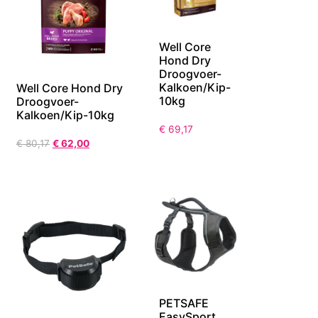
Well Core
Hond Dry
Droogvoer-
Kalkoen/Kip-
Well Core Hond Dry
10kg
Droogvoer-
Kalkoen/Kip-10kg
€
69,17
€
80,17
€
62,00
PETSAFE
EasySport