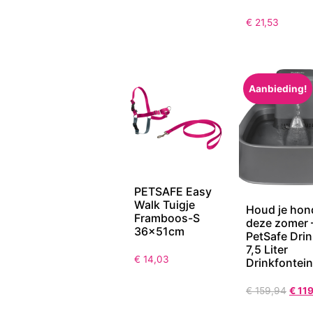
€
21,53
Aanbieding!
PETSAFE Easy
Walk Tuigje
Houd je hon
Framboos-S
deze zomer 
36x51cm
PetSafe Drin
7,5 Liter
€
14,03
Drinkfontein
€
159,94
€
119