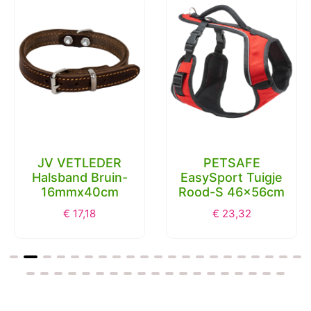
JV VETLEDER
PETSAFE
Halsband Bruin-
EasySport Tuigje
16mmx40cm
Rood-S 46x56cm
€
17,18
€
23,32