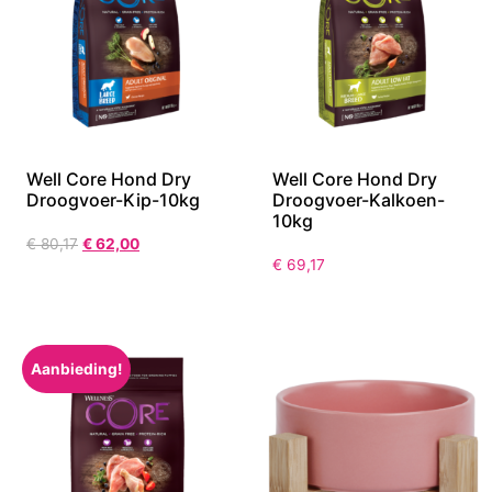
Well Core Hond Dry
Well Core Hond Dry
Droogvoer-Kip-10kg
Droogvoer-Kalkoen-
10kg
€
80,17
€
62,00
€
69,17
Aanbieding!