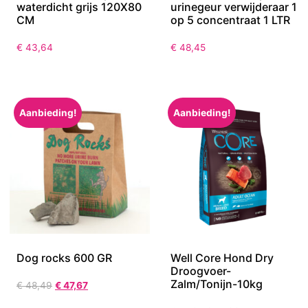
waterdicht grijs 120X80
urinegeur verwijderaar 1
CM
op 5 concentraat 1 LTR
€
43,64
€
48,45
Aanbieding!
Aanbieding!
Dog rocks 600 GR
Well Core Hond Dry
Droogvoer-
Zalm/Tonijn-10kg
€
48,49
€
47,67