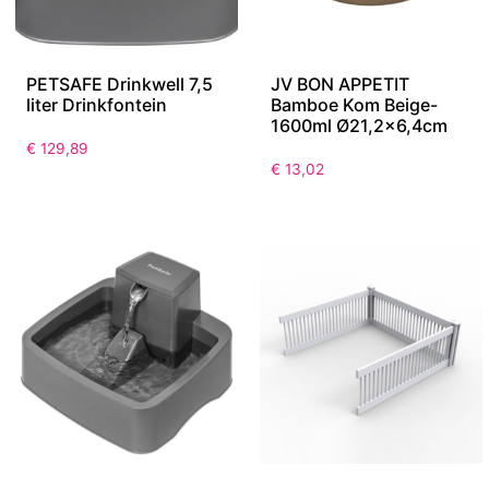
PETSAFE Drinkwell 7,5
JV BON APPETIT
liter Drinkfontein
Bamboe Kom Beige-
1600ml Ø21,2×6,4cm
€
129,89
€
13,02