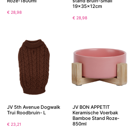
Roze-1800ml
stand Bruin-Small
19x35x12cm
€
28,98
€
28,98
JV 5th Avenue Dogwalk
JV BON APPETIT
Trui Roodbruin- L
Keramische Voerbak
Bamboe Stand Roze-
850ml
€
23,21