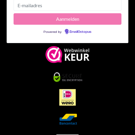
Powered by
EmailOctopus