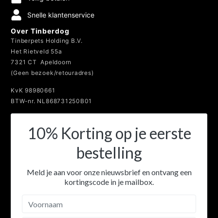
Snelle klantenservice
Over Tinberdog
Tinberpets Holding B.V.
Het Rietveld 55a
7321 CT Apeldoorn
(Geen bezoek/retouradres)
KvK 98980661
BTW-nr. NL868731250B01
10% Korting op je eerste
bestelling
Meld je aan voor onze nieuwsbrief en ontvang een
kortingscode in je mailbox.