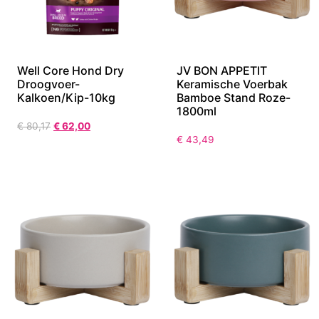
Well Core Hond Dry
JV BON APPETIT
Droogvoer-
Keramische Voerbak
Kalkoen/Kip-10kg
Bamboe Stand Roze-
1800ml
€
80,17
€
62,00
€
43,49