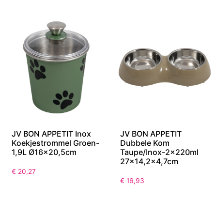
JV BON APPETIT Inox
JV BON APPETIT
Koekjestrommel Groen-
Dubbele Kom
1,9L Ø16×20,5cm
Taupe/Inox-2x220ml
27×14,2×4,7cm
€
20,27
€
16,93