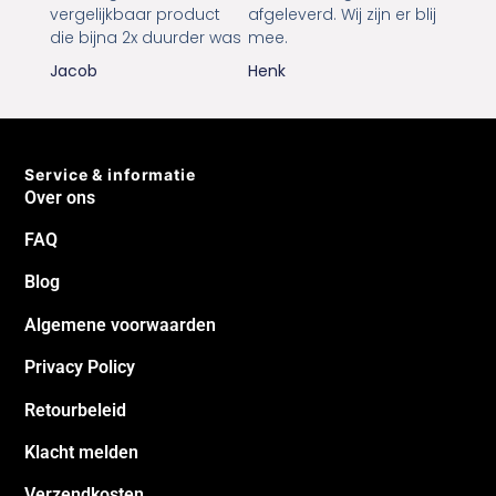
vergelijkbaar product
afgeleverd. Wij zijn er blij
die bijna 2x duurder was
mee.
Jacob
Henk
Service & informatie
Over ons
FAQ
Blog
Algemene voorwaarden
Privacy Policy
Retourbeleid
Klacht melden
Verzendkosten