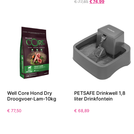
€
77,85
€
74,99
Well Core Hond Dry
PETSAFE Drinkwell 1,8
Droogvoer-Lam-10kg
liter Drinkfontein
€
77,50
€
68,89