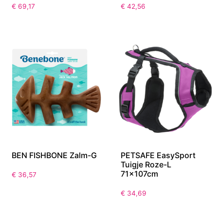
€
69,17
€
42,56
BEN FISHBONE Zalm-G
PETSAFE EasySport
Tuigje Roze-L
71x107cm
€
36,57
€
34,69