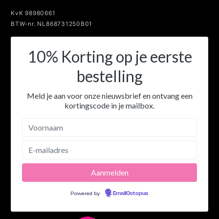
KvK 98980661
BTW-nr. NL868731250B01
10% Korting op je eerste
bestelling
Meld je aan voor onze nieuwsbrief en ontvang een
kortingscode in je mailbox.
Powered by
EmailOctopus