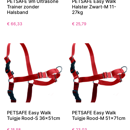
PETSAFE 9m Ultrasone
PETSAFE Easy Walk
Trainer zonder
Halster Zwart-M 11-
Halsband
27kg
€
66,33
€
25,79
PETSAFE Easy Walk
PETSAFE Easy Walk
Tuigje Rood-S 36x51cm
Tuigje Rood-M 51x71cm
€
15,58
€
23,03