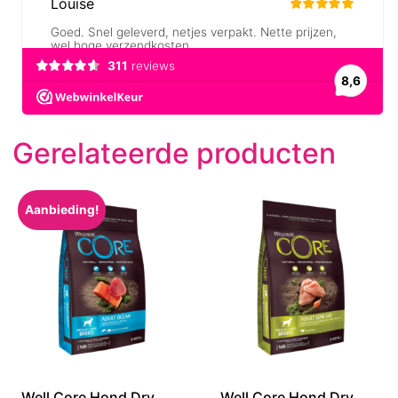
Gerelateerde producten
Aanbieding!
Well Core Hond Dry
Well Core Hond Dry