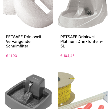
PETSAFE Drinkwell
PETSAFE Drinkwell
Vervangende
Platinum Drinkfontein-
Schuimfilter
5L
€
11,03
€
104,45