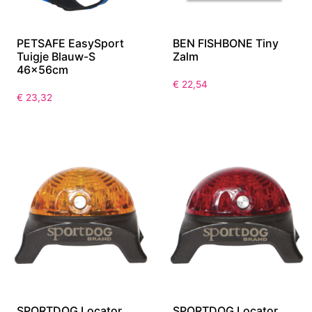
PETSAFE EasySport
BEN FISHBONE Tiny
Tuigje Blauw-S
Zalm
46x56cm
€
22,54
€
23,32
SPORTDOG Locator
SPORTDOG Locator