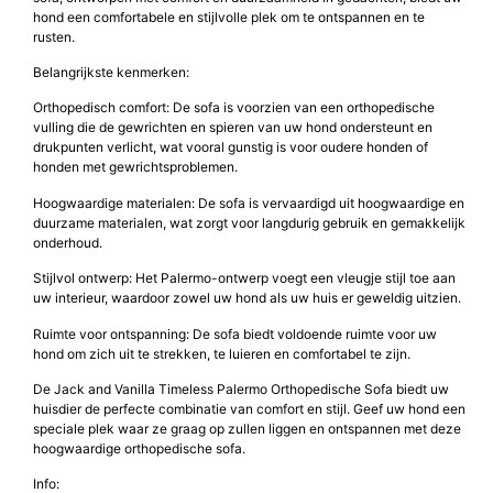
De Jack and Vanilla Timeless Palermo Orthopedische Sofa is de
perfecte keuze voor huisdierbezitters die op zoek zijn naar een
hoogwaardige orthopedische sofa voor hun geliefde huisdier. Deze
sofa, ontworpen met comfort en duurzaamheid in gedachten, biedt uw
hond een comfortabele en stijlvolle plek om te ontspannen en te
rusten.
Belangrijkste kenmerken:
Orthopedisch comfort: De sofa is voorzien van een orthopedische
vulling die de gewrichten en spieren van uw hond ondersteunt en
drukpunten verlicht, wat vooral gunstig is voor oudere honden of
honden met gewrichtsproblemen.
Hoogwaardige materialen: De sofa is vervaardigd uit hoogwaardige en
duurzame materialen, wat zorgt voor langdurig gebruik en gemakkelijk
onderhoud.
Stijlvol ontwerp: Het Palermo-ontwerp voegt een vleugje stijl toe aan
uw interieur, waardoor zowel uw hond als uw huis er geweldig uitzien.
Ruimte voor ontspanning: De sofa biedt voldoende ruimte voor uw
hond om zich uit te strekken, te luieren en comfortabel te zijn.
De Jack and Vanilla Timeless Palermo Orthopedische Sofa biedt uw
huisdier de perfecte combinatie van comfort en stijl. Geef uw hond een
speciale plek waar ze graag op zullen liggen en ontspannen met deze