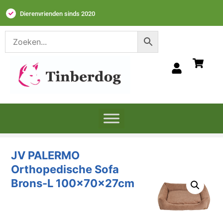
Dierenvrienden sinds 2020
JV PALERMO
Orthopedische Sofa
Brons-L
100x70x27cm