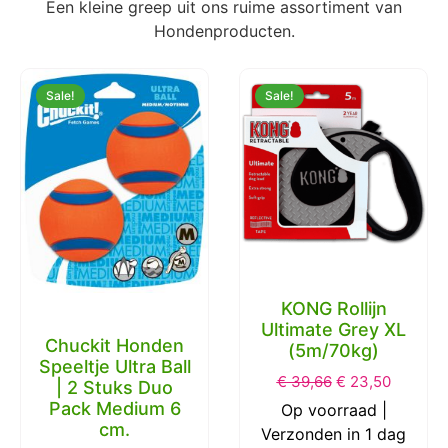
Speciaal geselecteerd voor
jouw Hond
Een kleine greep uit ons ruime assortiment van
Hondenproducten.
Sale!
Sale!
KONG Rollijn
Ultimate Grey XL
Chuckit Honden
(5m/70kg)
Speeltje Ultra Ball
€
39,66
€
23,50
| 2 Stuks Duo