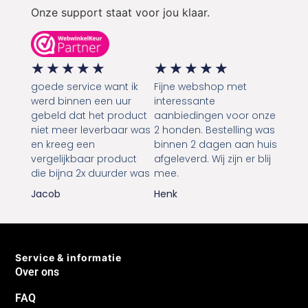
Tevreden Klanten
Onze support staat voor jou klaar.
★
★
★
★
★
★
★
★
★
★
goede service want ik
Fijne webshop met
werd binnen een uur
interessante
gebeld dat het product
aanbiedingen voor onze
niet meer leverbaar was
2 honden. Bestelling was
en kreeg een
binnen 2 dagen aan huis
vergelijkbaar product
afgeleverd. Wij zijn er blij
die bijna 2x duurder was
mee.
Jacob
Henk
Service & informatie