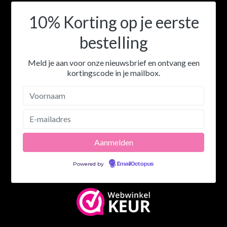
KvK 98980661
BTW-nr. NL868731250B01
10% Korting op je eerste
bestelling
Meld je aan voor onze nieuwsbrief en ontvang een
kortingscode in je mailbox.
Powered by
EmailOctopus