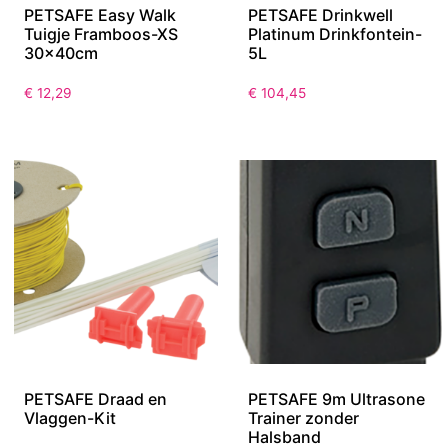
PETSAFE Easy Walk
PETSAFE Drinkwell
Tuigje Framboos-XS
Platinum Drinkfontein-
30x40cm
5L
€
12,29
€
104,45