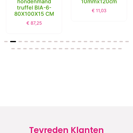
Bia bed skanor
JV VELVET
hoes
Leiband Olive-S
hondenmand
10mmx120cm
truffel BIA-6-
€
11,03
80X100X15 CM
€
87,25