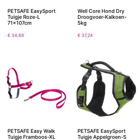
PETSAFE EasySport
Well Core Hond Dry
Tuigje Roze-L
Droogvoer-Kalkoen-
71x107cm
5kg
€
34,69
€
37,24