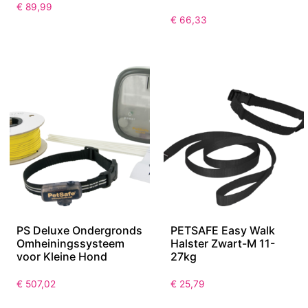
PETSAFE Draad en
PETSAFE 9m Ultrasone
Vlaggen-Kit
Trainer zonder
Halsband
€
89,99
€
66,33
PS Deluxe Ondergronds
PETSAFE Easy Walk
Omheiningssysteem
Halster Zwart-M 11-
voor Kleine Hond
27kg