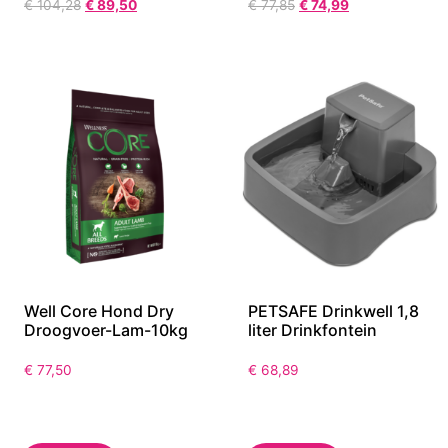
opvouwbare
Droogvoer-
Huisdierentrap-XL
Zalm/Tonijn-10kg
€
104,28
€
89,50
€
77,85
€
74,99
Well Core Hond Dry
PETSAFE Drinkwell 1,8
Droogvoer-Lam-10kg
liter Drinkfontein
€
77,50
€
68,89