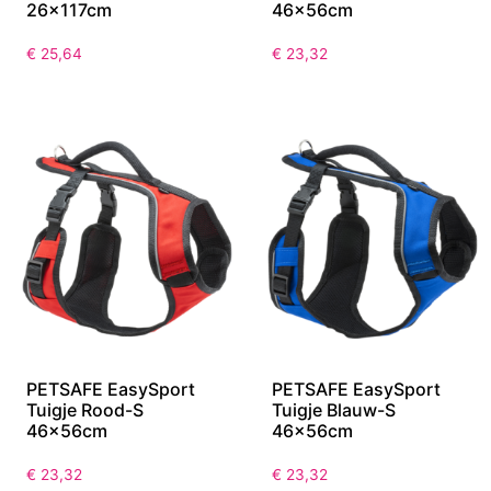
PETSAFE Easy Walk
PETSAFE EasySport
Tuigje Framboos-XL
Tuigje Appelgroen-S
26x117cm
46x56cm
€
25,64
€
23,32
PETSAFE EasySport
PETSAFE EasySport
Tuigje Rood-S
Tuigje Blauw-S