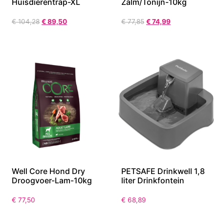
Huisdierentrap-XL
Zalm/Tonijn-10kg
€
104,28
€
89,50
€
77,85
€
74,99
Well Core Hond Dry
PETSAFE Drinkwell 1,8
Droogvoer-Lam-10kg
liter Drinkfontein
€
77,50
€
68,89