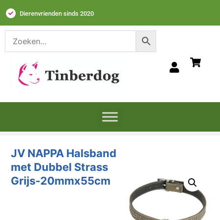
Dierenvrienden sinds 2020
JV NAPPA Halsband
met Dubbel Strass
Grijs-20mmx55cm