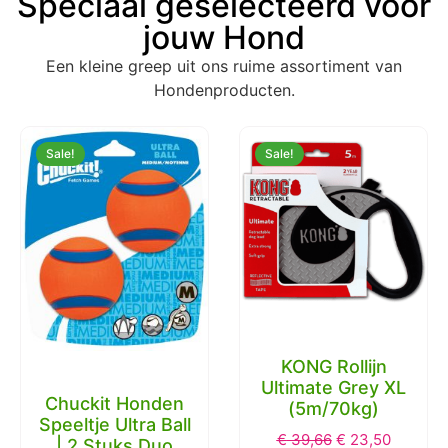
Speciaal geselecteerd voor
jouw Hond
Een kleine greep uit ons ruime assortiment van
Hondenproducten.
Sale!
Sale!
KONG Rollijn
Ultimate Grey XL
Chuckit Honden
(5m/70kg)
Speeltje Ultra Ball
€
39,66
€
23,50
| 2 Stuks Duo