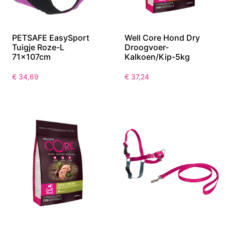
PETSAFE EasySport
Well Core Hond Dry
Tuigje Roze-L
Droogvoer-
71x107cm
Kalkoen/Kip-5kg
€
34,69
€
37,24