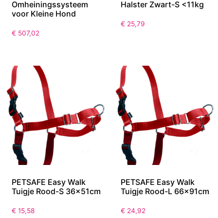
Omheiningssysteem
Halster Zwart-S <11kg
voor Kleine Hond
€
25,79
€
507,02
PETSAFE Easy Walk
PETSAFE Easy Walk
Tuigje Rood-S 36x51cm
Tuigje Rood-L 66x91cm
€
15,58
€
24,92