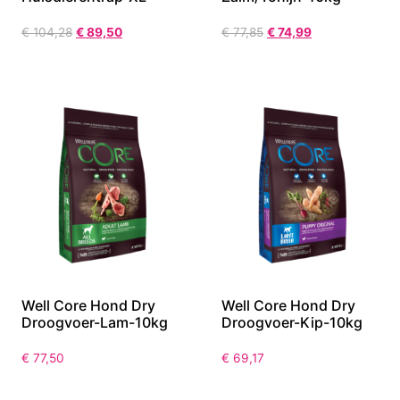
€
104,28
€
89,50
€
77,85
€
74,99
Well Core Hond Dry
Well Core Hond Dry
Droogvoer-Lam-10kg
Droogvoer-Kip-10kg
€
77,50
€
69,17