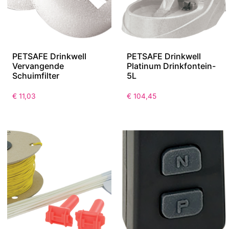
PETSAFE Drinkwell
PETSAFE Drinkwell
Vervangende
Platinum Drinkfontein-
Schuimfilter
5L
€
11,03
€
104,45