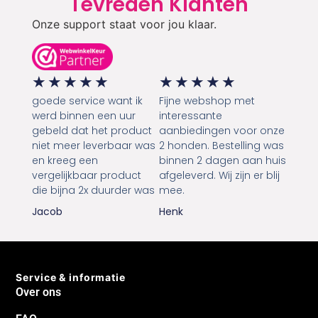
Tevreden Klanten
Onze support staat voor jou klaar.
★
★
★
★
★
★
★
★
★
★
goede service want ik
Fijne webshop met
werd binnen een uur
interessante
gebeld dat het product
aanbiedingen voor onze
niet meer leverbaar was
2 honden. Bestelling was
en kreeg een
binnen 2 dagen aan huis
vergelijkbaar product
afgeleverd. Wij zijn er blij
die bijna 2x duurder was
mee.
Jacob
Henk
Service & informatie
Over ons