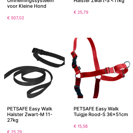
Omheiningssysteem
Halster Zwart-S <11kg
voor Kleine Hond
€
25,79
€
507,02
PETSAFE Easy Walk
PETSAFE Easy Walk
Halster Zwart-M 11-
Tuigje Rood-S 36x51cm
27kg
€
15,58
€
25,79