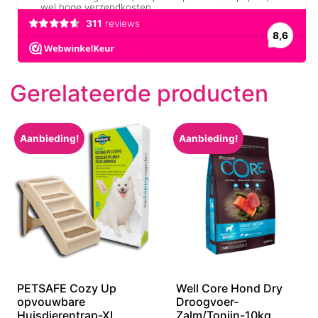
Gerelateerde producten
Aanbieding!
Aanbieding!
PETSAFE Cozy Up
Well Core Hond Dry
opvouwbare
Droogvoer-
Huisdierentrap-XL
Zalm/Tonijn-10kg