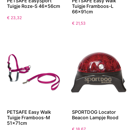
PETSAFE EasySport
PETSAFE Easy Walk
Tuigje Roze-S 46x56cm
Tuigje Framboos-L
66x91cm
€
23,32
€
21,53
PETSAFE Easy Walk
SPORTDOG Locator
Tuigje Framboos-M
Beacon Lampje Rood
51x71cm
€
18,67