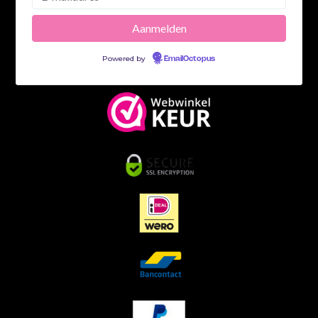
Powered by
EmailOctopus