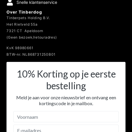
Snelle klantenservice
Over Tinberdog
Tinberpets Holding B.V.
Het Rietveld 55a
7321 CT Apeldoorn
(Geen bezoek/retouradres)
KvK 98980661
BTW-nr. NL868731250B01
10% Korting op je eerste
bestelling
Meld je aan voor onze nieuwsbrief en ontvang een
kortingscode in je mailbox.