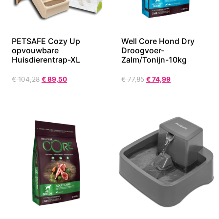
PETSAFE Cozy Up
Well Core Hond Dry
opvouwbare
Droogvoer-
Huisdierentrap-XL
Zalm/Tonijn-10kg
€
104,28
€
89,50
€
77,85
€
74,99