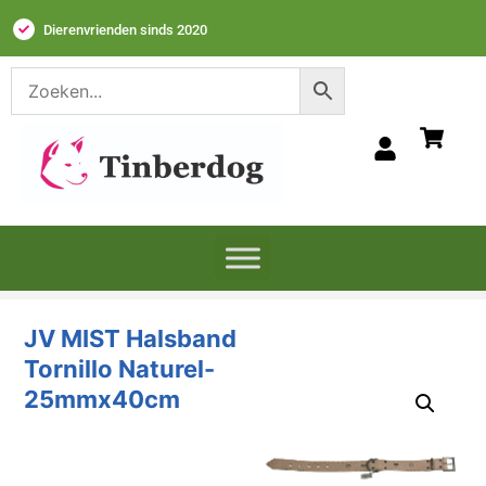
Dierenvrienden sinds 2020
JV MIST Halsband
Tornillo Naturel-
25mmx40cm