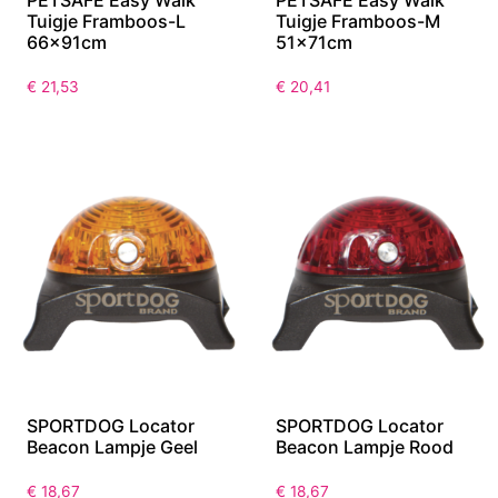
Tuigje Framboos-L
Tuigje Framboos-M
66x91cm
51x71cm
€
21,53
€
20,41
SPORTDOG Locator
SPORTDOG Locator
Beacon Lampje Geel
Beacon Lampje Rood
€
18,67
€
18,67