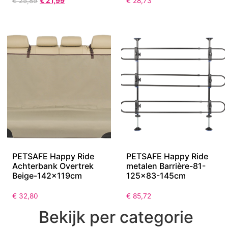
€
25,89
€
21,99
€
28,73
PETSAFE Happy Ride
PETSAFE Happy Ride
Achterbank Overtrek
metalen Barrière-81-
Beige-142x119cm
125×83-145cm
€
32,80
€
85,72
Bekijk per categorie