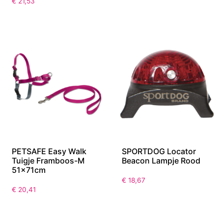
€
21,53
PETSAFE Easy Walk
SPORTDOG Locator
Tuigje Framboos-M
Beacon Lampje Rood
51x71cm
€
18,67
€
20,41