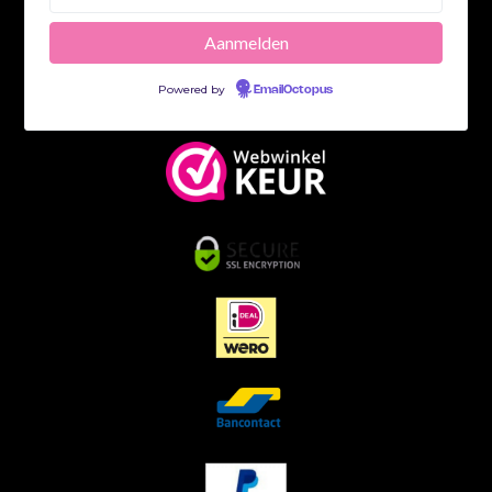
Powered by
EmailOctopus