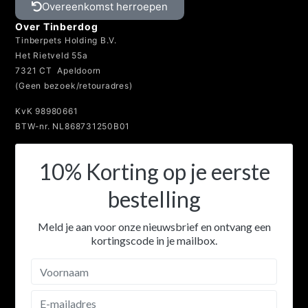
Overeenkomst herroepen
Over Tinberdog
Tinberpets Holding B.V.
Het Rietveld 55a
7321 CT Apeldoorn
(Geen bezoek/retouradres)
KvK 98980661
BTW-nr. NL868731250B01
10% Korting op je eerste
bestelling
Meld je aan voor onze nieuwsbrief en ontvang een
kortingscode in je mailbox.