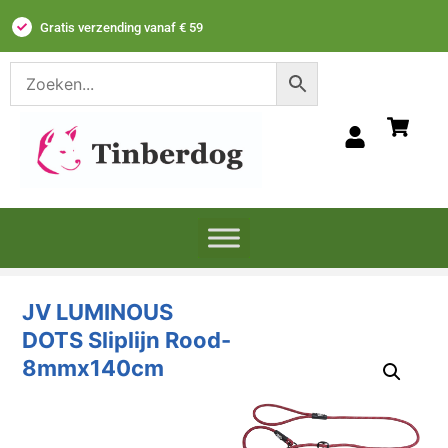
Gratis verzending vanaf € 59
JV LUMINOUS
DOTS Sliplijn Rood-
8mmx140cm