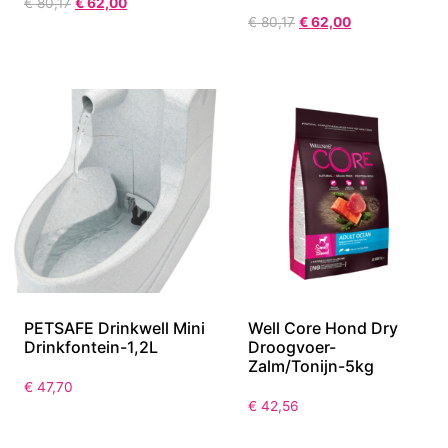
€
80,17
€
62,00
€
80,17
€
62,00
PETSAFE Drinkwell Mini
Well Core Hond Dry
Drinkfontein-1,2L
Droogvoer-
Zalm/Tonijn-5kg
€
47,70
€
42,56