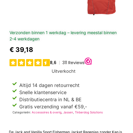
Verzonden binnen 1 werkdag – levering meestal binnen
2-4 werkdagen
€
39,18
Uitverkocht
Altijd 14 dagen retourrecht
Snelle klantenservice
Distributiecentra in NL & BE
Gratis verzending vanaf €59,-
Categorieën:
Accessoires & overig
,
Jassen
,
Tinberdog Solutions
De Jack and Vanilla Sport Fisherman Jacket Regenjas zonder Kap is