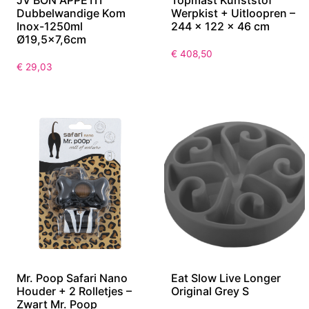
JV BON APPETIT
Topmast Kunststof
Dubbelwandige Kom
Werpkist + Uitloopren –
Inox-1250ml
244 x 122 x 46 cm
Ø19,5×7,6cm
€
408,50
€
29,03
Mr. Poop Safari Nano
Eat Slow Live Longer
Houder + 2 Rolletjes –
Original Grey S
Zwart Mr. Poop