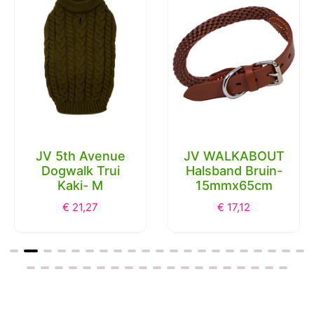
JV 5th Avenue
JV WALKABOUT
Dogwalk Trui
Halsband Bruin-
Kaki- M
15mmx65cm
€
21,27
€
17,12