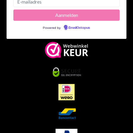
Powered by
EmailOctopus