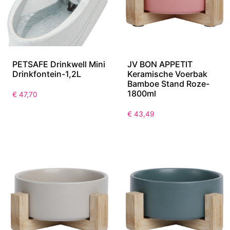
PETSAFE Drinkwell Mini
JV BON APPETIT
Drinkfontein-1,2L
Keramische Voerbak
Bamboe Stand Roze-
1800ml
€
47,70
€
43,49