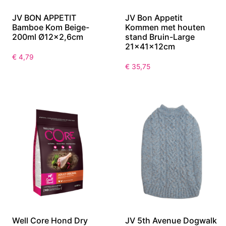
JV BON APPETIT
JV Bon Appetit
Bamboe Kom Beige-
Kommen met houten
200ml Ø12×2,6cm
stand Bruin-Large
21x41x12cm
€
4,79
€
35,75
Well Core Hond Dry
JV 5th Avenue Dogwalk