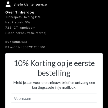
Snelle klantenservice
Over Tinberdog
Tinberpets Holding B.V.
Het Rietveld 55a
7321 CT Apeldoorn
(Geen bezoek/retouradres)
KvK 98980661
BTW-nr. NL868731250B01
10% Korting op je eerste
bestelling
Meld je aan voor onze nieuwsbrief en ontvang een
kortingscode in je mailbox.