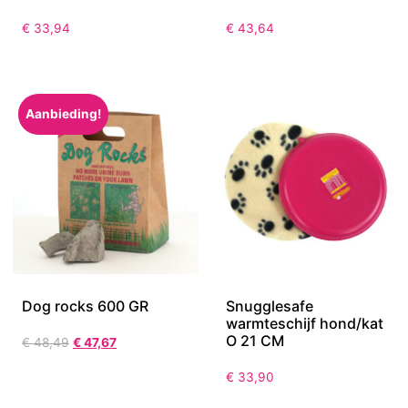
€
33,94
€
43,64
Aanbieding!
Dog rocks 600 GR
Snugglesafe
warmteschijf hond/kat
O 21 CM
€
48,49
€
47,67
€
33,90