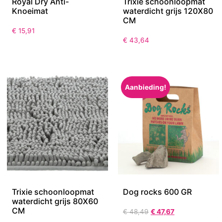
Royal Dry Anti-
Trixie schoonloopmat
Knoeimat
waterdicht grijs 120X80
CM
€
15,91
€
43,64
Aanbieding!
Trixie schoonloopmat
Dog rocks 600 GR
waterdicht grijs 80X60
CM
€
48,49
€
47,67