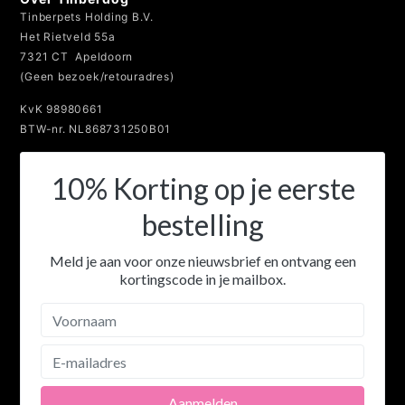
Tinberpets Holding B.V.
Het Rietveld 55a
7321 CT Apeldoorn
(Geen bezoek/retouradres)
KvK 98980661
BTW-nr. NL868731250B01
10% Korting op je eerste
bestelling
Meld je aan voor onze nieuwsbrief en ontvang een
kortingscode in je mailbox.