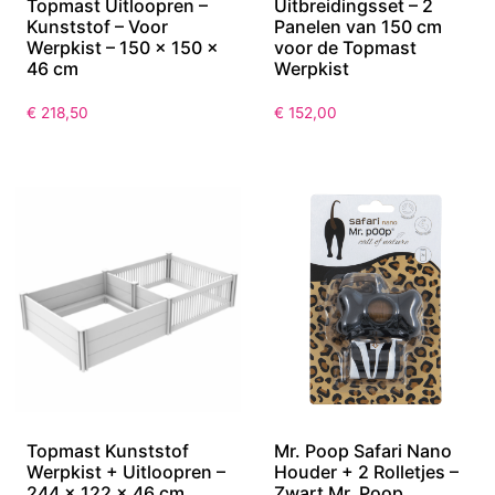
Topmast Uitloopren –
Uitbreidingsset – 2
Kunststof – Voor
Panelen van 150 cm
Werpkist – 150 x 150 x
voor de Topmast
46 cm
Werpkist
€
218,50
€
152,00
Topmast Kunststof
Mr. Poop Safari Nano
Werpkist + Uitloopren –
Houder + 2 Rolletjes –
244 x 122 x 46 cm
Zwart Mr. Poop