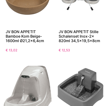
JV BON APPETIT
JV BON APPETIT Stille
Bamboe Kom Beige-
Schalenset Inox-2x
1600ml Ø21,2×6,4cm
820ml 34,5×19,5x8cm
€
13,02
€
12,53