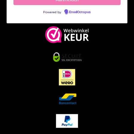
Powered by
EmailOctopus