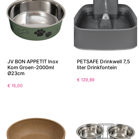
JV BON APPETIT Inox
PETSAFE Drinkwell 7,5
Kom Groen-2000ml
liter Drinkfontein
Ø23cm
€
129,89
€
15,00