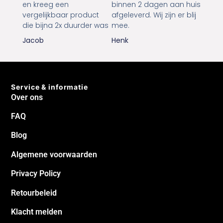
en kreeg een
binnen 2 dagen aan huis
vergelijkbaar product
afgeleverd. Wij zijn er blij
die bijna 2x duurder was
mee.
Jacob
Henk
Service & informatie
Over ons
FAQ
Blog
Algemene voorwaarden
Privacy Policy
Retourbeleid
Klacht melden