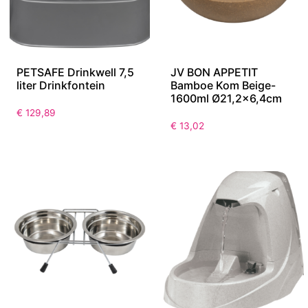
PETSAFE Drinkwell 7,5
JV BON APPETIT
liter Drinkfontein
Bamboe Kom Beige-
1600ml Ø21,2×6,4cm
€
129,89
€
13,02