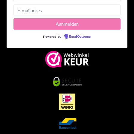
Powered by
EmailOctopus