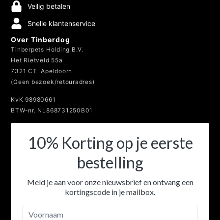
Veilig betalen
Snelle klantenservice
Over Tinberdog
Tinberpets Holding B.V.
Het Rietveld 55a
7321 CT Apeldoorn
(Geen bezoek/retouradres)
KvK 98980661
BTW-nr. NL868731250B01
10% Korting op je eerste
bestelling
Meld je aan voor onze nieuwsbrief en ontvang een
kortingscode in je mailbox.