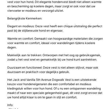
Het Jack and Vanilla 5th Avenue Dogwalk Vest is een perfecte keuze
voor hondeneigenaren die op zoek zijn naar een stijlvol en comfortabel
vest voor hun hond. Dit elegante hondenvest biedt niet alleen warmte
en bescherming op koelere dagen, maar zorgt er ook voor dat uw
viervoeter er modieus en verzorgd uitziet.
Belangrijkste Kenmerken:
Elegant en modieus: Deze vest heeft een chique uitstraling die perfect
past bij de stijlbewuste hond en eigenaar.
Warmte en comfort: Gemaakt van hoogwaardige materialen die zorgen
voor warmte en comfort, ideaal voor wandelingen tijdens koelere
dagen.
Makkelijk aan te trekken: Ontworpen met het oog op gebruiksgemak,
zodat u het vest snel en gemakkelijk bij uw hond kunt aantrekken.
Duurzaam en functioneel: Deze vest is niet alleen stijlvol, maar ook
duurzaam en praktisch voor dagelijks gebruik.
Het Jack and Vanilla 5th Avenue Dogwalk Vest is een uitstekende
keuze voor hondeneigenaren die een comfortabel en modieus
kledingstuk willen voor hun hond. Of u nu een ontspannen wandeling
maakt of naar een speciale gelegenheid gaat, dit vest zorgt ervoor dat