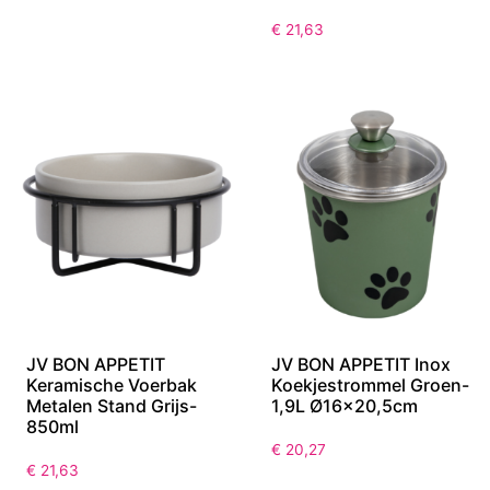
Trui Roodbruin- L
Keramische Voerbak
Metalen Stand Groen-
850ml
€
23,21
€
21,63
JV BON APPETIT
JV BON APPETIT Inox
Keramische Voerbak
Koekjestrommel Groen-
Metalen Stand Grijs-
1,9L Ø16×20,5cm