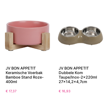
850ml
€
20,27
€
21,63
JV BON APPETIT
JV BON APPETIT
Keramische Voerbak
Dubbele Kom
Bamboe Stand Roze-
Taupe/Inox-2x220ml
400ml
27×14,2×4,7cm
€
17,37
€
16,93