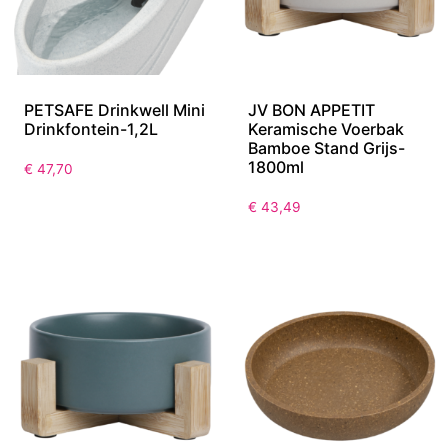
PETSAFE Drinkwell Mini
JV BON APPETIT
Drinkfontein-1,2L
Keramische Voerbak
Bamboe Stand Grijs-
1800ml
€
47,70
€
43,49