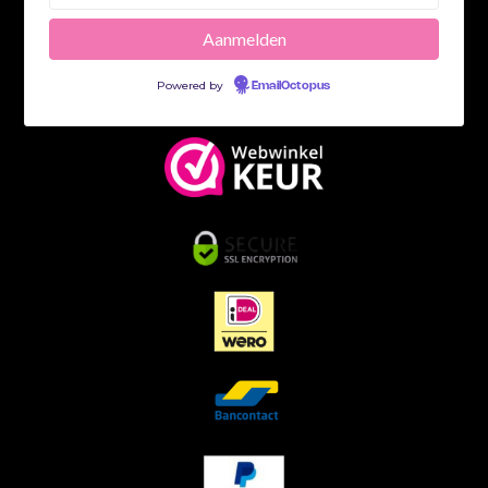
Powered by
EmailOctopus