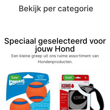
Zwart Mr. Poop
€
8,50
€
3,55
Bekijk per categorie
Speciaal geselecteerd voor
jouw Hond
Een kleine greep uit ons ruime assortiment van
Hondenproducten.
Sale!
Sale!