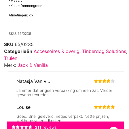
uw hond altijd klaar is om te gaan in stijl en comfort.
Info:
-Maat: L
-Kleur: Dennengroen
Afmetingen: x x
SKU: 65/0235
SKU
65/0235
Categorieën
Accessoires & overig
,
Tinberdog Solutions
,
Truien
Merk:
Jack & Vanilla