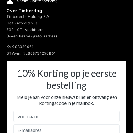
Veilig betalen
Snelle klantenservice
Over Tinberdog
Tinberpets Holding B.V.
Het Rietveld 55a
7321 CT Apeldoorn
(Geen bezoek/retouradres)
KvK 98980661
BTW-nr. NL868731250B01
10% Korting op je eerste
bestelling
Meld je aan voor onze nieuwsbrief en ontvang een
kortingscode in je mailbox.