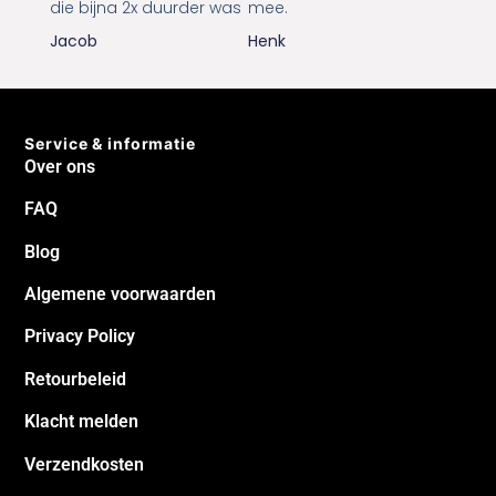
niet meer leverbaar was
2 honden. Bestelling was
en kreeg een
binnen 2 dagen aan huis
vergelijkbaar product
afgeleverd. Wij zijn er blij
die bijna 2x duurder was
mee.
Jacob
Henk
Service & informatie
Over ons
FAQ
Blog
Algemene voorwaarden
Privacy Policy
Retourbeleid
Klacht melden