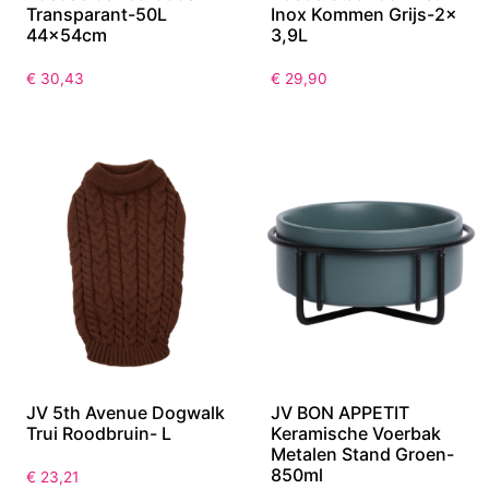
JV PLASTICS
JV BON APPETIT
Voedselbewaardoos
Voederstaander met
Transparant-50L
Inox Kommen Grijs-2x
44x54cm
3,9L
€
30,43
€
29,90
JV 5th Avenue Dogwalk
JV BON APPETIT