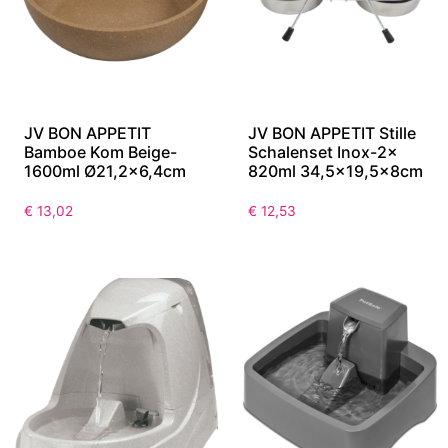
JV BON APPETIT
JV BON APPETIT Stille
Bamboe Kom Beige-
Schalenset Inox-2x
1600ml Ø21,2×6,4cm
820ml 34,5×19,5x8cm
€
13,02
€
12,53