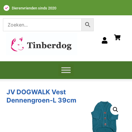
Dierenvrienden sinds 2020
JV DOGWALK
Vest
Dennengroen-L
39cm