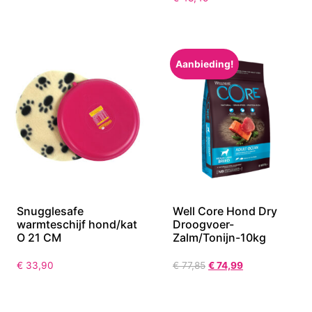
op 5 concentraat 1 LTR
€
15,91
€
48,45
Aanbieding!
Snugglesafe
Well Core Hond Dry
warmteschijf hond/kat
Droogvoer-
O 21 CM
Zalm/Tonijn-10kg
€
33,90
€
77,85
€
74,99