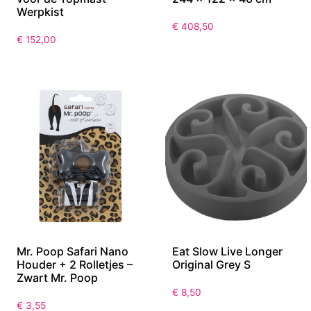
Uitbreidingsset – 2
Topmast Kunststof
Panelen van 150 cm
Werpkist + Uitloopren –
voor de Topmast
244 x 122 x 46 cm
Werpkist
€
408,50
€
152,00
Mr. Poop Safari Nano
Eat Slow Live Longer
Houder + 2 Rolletjes –
Original Grey S