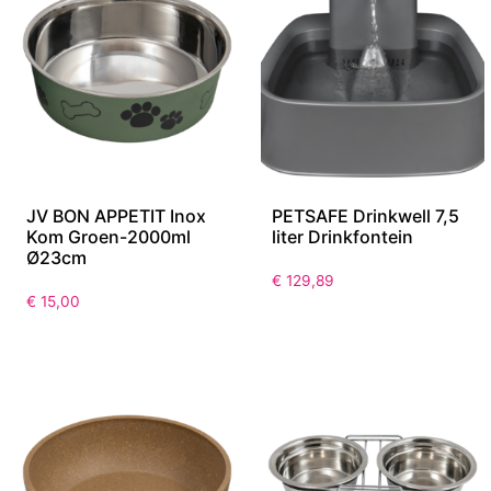
JV BON APPETIT Inox
PETSAFE Drinkwell 7,5
Kom Groen-2000ml
liter Drinkfontein
Ø23cm
€
129,89
€
15,00