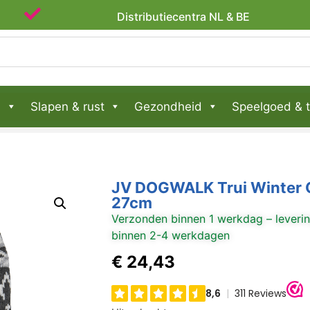
Distributiecentra NL & BE
n
Slapen & rust
Gezondheid
Speelgoed & t
JV DOGWALK Trui Winter G
27cm
Verzonden binnen 1 werkdag – leveri
binnen 2-4 werkdagen
€
24,43