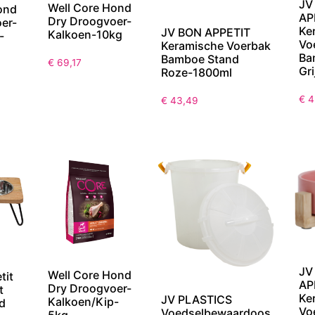
JV
Well Core Hond
ond
AP
Dry Droogvoer-
er-
Ke
JV BON APPETIT
Kalkoen-10kg
-
Vo
Keramische Voerbak
Ba
Bamboe Stand
€
69,17
Gr
Roze-1800ml
€
4
€
43,49
JV
Well Core Hond
tit
AP
Dry Droogvoer-
t
Ke
JV PLASTICS
Kalkoen/Kip-
d
Vo
Voedselbewaardoos
5kg