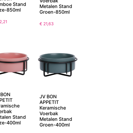
Voerbak
mboe Stand
Metalen Stand
ze-850ml
Groen-850ml
2,21
€
21,63
 BON
JV BON
PETIT
APPETIT
ramische
Keramische
erbak
Voerbak
talen Stand
Metalen Stand
ze-400ml
Groen-400ml