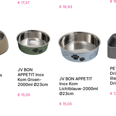
€
1
€
17,37
€
16,93
PE
JV BON
Dri
APPETIT Inox
m
lit
JV BON APPETIT
Kom Groen-
Dr
Inox Kom
2000ml Ø23cm
Lichtblauw-2000ml
Ø23cm
€
1
€
15,00
€
15,00