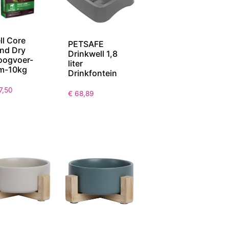
ll Core
PETSAFE
nd Dry
Drinkwell 1,8
oogvoer-
liter
m-10kg
Drinkfontein
7,50
€
68,89