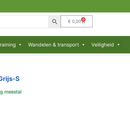
0
€
0,00
raining
Wandelen & transport
Veiligheid
rijs-S
ng meestal