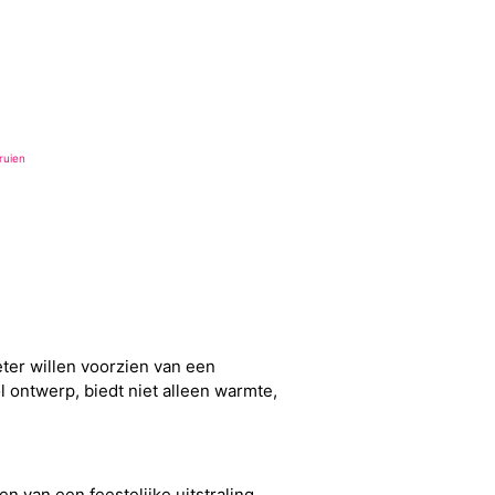
ruien
eter willen voorzien van een
 ontwerp, biedt niet alleen warmte,
n van een feestelijke uitstraling.