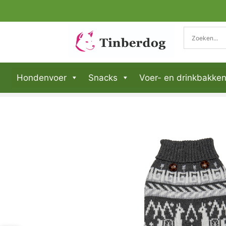
Hondenvoer
Snacks
Voer- en drinkbakke