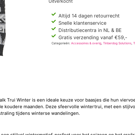
Uitverkocht
Altijd 14 dagen retourrecht
Snelle klantenservice
Distributiecentra in NL & BE
Gratis verzending vanaf €59,-
Categorieën:
Accessoires & overig
,
Tinberdog Solutions
,
T
lk Trui Winter is een ideale keuze voor baasjes die hun viervo
e koudere maanden. Deze sfeervolle wintertrui, met een stijlvol
traling tijdens winterse wandelingen.
een stijlvol wintermotief, perfect voor het seizoen en het creëre