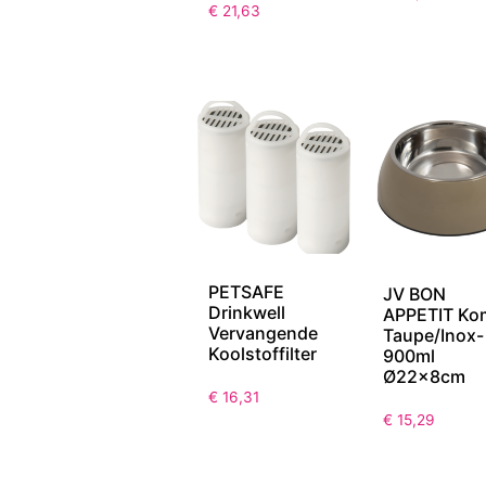
€
21,63
PETSAFE
JV BON
Drinkwell
APPETIT Ko
Vervangende
Taupe/Inox-
Koolstoffilter
900ml
Ø22x8cm
€
16,31
€
15,29