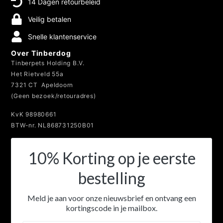
14 Dagen retourbeleid
Veilig betalen
Snelle klantenservice
Over Tinberdog
Tinberpets Holding B.V.
Het Rietveld 55a
7321 CT Apeldoorn
(Geen bezoek/retouradres)
KvK 98980661
BTW-nr. NL868731250B01
10% Korting op je eerste
bestelling
Meld je aan voor onze nieuwsbrief en ontvang een
kortingscode in je mailbox.