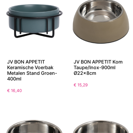
JV BON APPETIT
JV BON APPETIT Kom
Keramische Voerbak
Taupe/Inox-900ml
Metalen Stand Groen-
Ø22x8cm
400ml
€
15,29
€
16,40