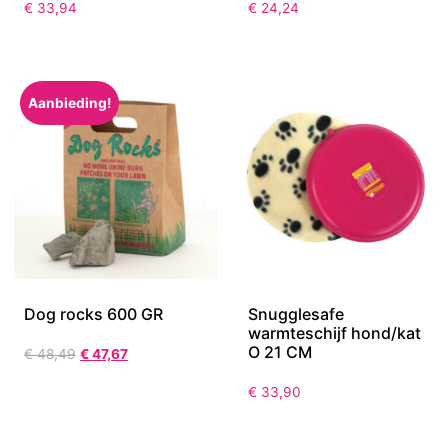
€
33,94
€
24,24
Aanbieding!
Dog rocks 600 GR
Snugglesafe
warmteschijf hond/kat
O 21 CM
€
48,49
€
47,67
€
33,90