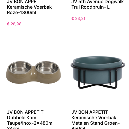
JV BON APPETIT
JV 5th Avenue Dogwalk
Keramische Voerbak
Trui Roodbruin- L
Roze-1800ml
€
23,21
€
28,98
JV BON APPETIT
JV BON APPETIT
Dubbele Kom
Keramische Voerbak
Taupe/Inox-2x480ml
Metalen Stand Groen-
34cm
850ml