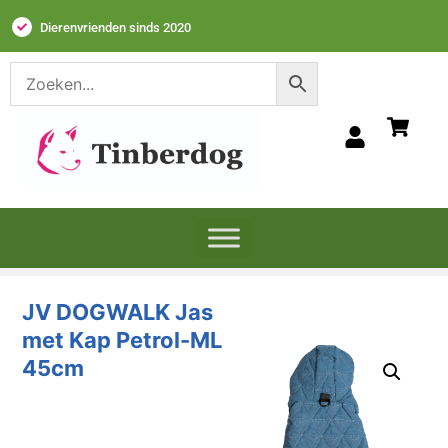
Dierenvrienden sinds 2020
JV DOGWALK Jas
met Kap Petrol-ML
45cm