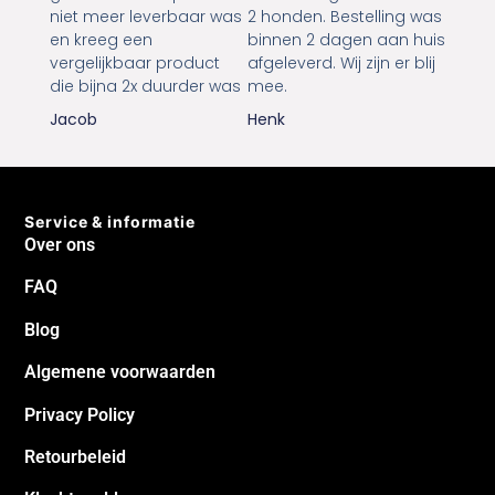
niet meer leverbaar was
2 honden. Bestelling was
en kreeg een
binnen 2 dagen aan huis
vergelijkbaar product
afgeleverd. Wij zijn er blij
die bijna 2x duurder was
mee.
Jacob
Henk
Service & informatie
Over ons
FAQ
Blog
Algemene voorwaarden
Privacy Policy
Retourbeleid