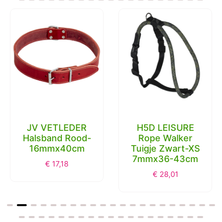
JV VETLEDER
H5D LEISURE
Halsband Rood-
Rope Walker
16mmx40cm
Tuigje Zwart-XS
7mmx36-43cm
€
17,18
€
28,01