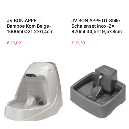
JV BON APPETIT
JV BON APPETIT Stille
Bamboe Kom Beige-
Schalenset Inox-2x
1600ml Ø21,2×6,4cm
820ml 34,5×19,5x8cm
€
13,02
€
12,53