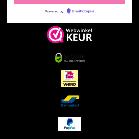
Powered by
EmailOctopus