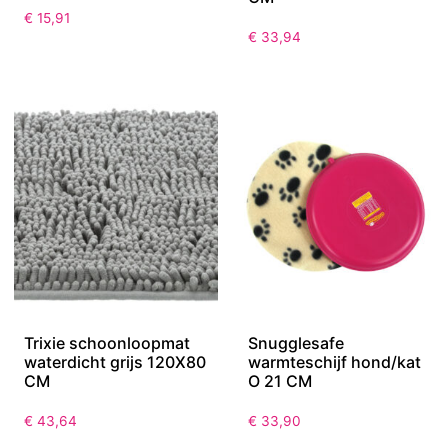
Royal Dry Anti-
Trixie schoonloopmat
Knoeimat
waterdicht grijs 100X70
CM
€
15,91
€
33,94
Trixie schoonloopmat
Snugglesafe
waterdicht grijs 120X80
warmteschijf hond/kat
CM
O 21 CM