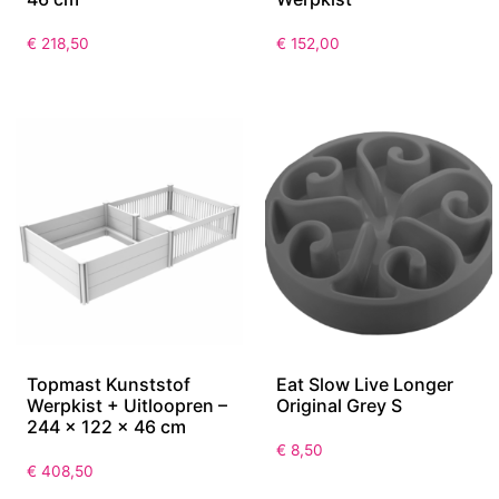
Topmast Uitloopren –
Uitbreidingsset – 2
Kunststof – Voor
Panelen van 150 cm
Werpkist – 150 x 150 x
voor de Topmast
46 cm
Werpkist
€
218,50
€
152,00
Topmast Kunststof
Eat Slow Live Longer
Werpkist + Uitloopren –
Original Grey S
244 x 122 x 46 cm