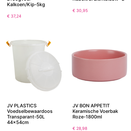
Well Core Hond Dry
JV 5th Avenue Dogwalk
Droogvoer-
Kabeltrui Lichtblauw- L
Kalkoen/Kip-5kg
€
30,95
€
37,24
JV PLASTICS
JV BON APPETIT
Voedselbewaardoos
Keramische Voerbak