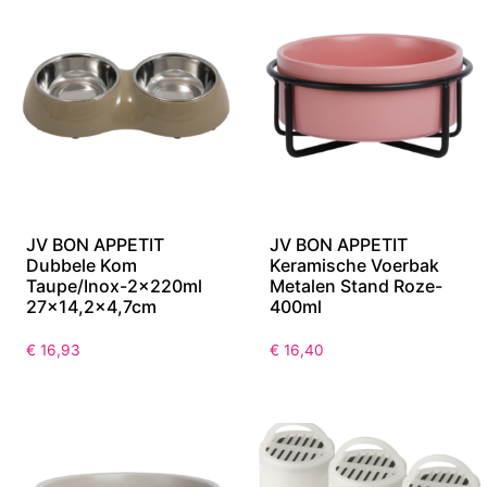
JV BON APPETIT
JV BON APPETIT
Dubbele Kom
Keramische Voerbak
Taupe/Inox-2x220ml
Metalen Stand Roze-
27×14,2×4,7cm
400ml
€
16,93
€
16,40