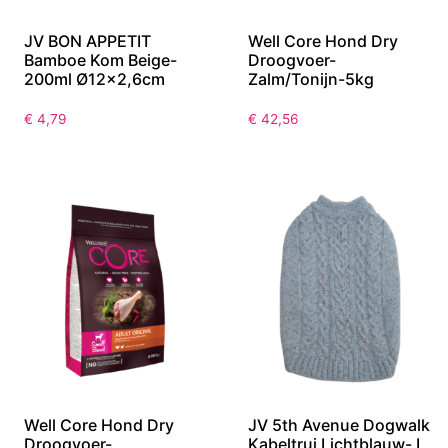
JV BON APPETIT
Well Core Hond Dry
Bamboe Kom Beige-
Droogvoer-
200ml Ø12×2,6cm
Zalm/Tonijn-5kg
€
4,79
€
42,56