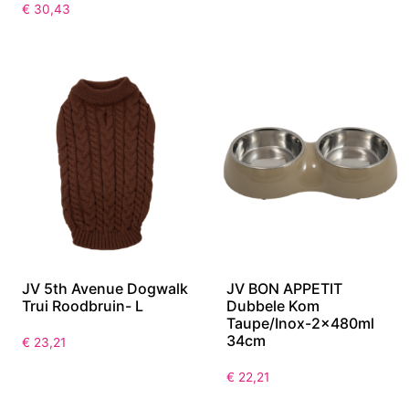
Transparant-50L
Roze-1800ml
44x54cm
€
28,98
€
30,43
JV 5th Avenue Dogwalk
JV BON APPETIT
Trui Roodbruin- L
Dubbele Kom
Taupe/Inox-2x480ml
34cm
€
23,21