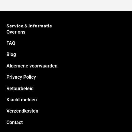
vergelijkbaar product
afgeleverd. Wij zijn er blij
die bijna 2x duurder was
mee.
Jacob
Henk
Service & informatie
Over ons
FAQ
Blog
Algemene voorwaarden
Privacy Policy
Retourbeleid
Klacht melden
Verzendkosten