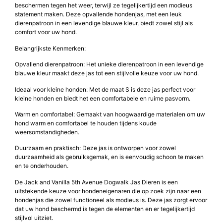
De Jack and Vanilla 5th Avenue Dogwalk Jas Dieren is een modieuze
en praktische keuze voor hondeneigenaren die hun viervoeter willen
beschermen tegen het weer, terwijl ze tegelijkertijd een modieus
statement maken. Deze opvallende hondenjas, met een leuk
dierenpatroon in een levendige blauwe kleur, biedt zowel stijl als
comfort voor uw hond.
Belangrijkste Kenmerken:
Opvallend dierenpatroon: Het unieke dierenpatroon in een levendige
blauwe kleur maakt deze jas tot een stijlvolle keuze voor uw hond.
Ideaal voor kleine honden: Met de maat S is deze jas perfect voor
kleine honden en biedt het een comfortabele en ruime pasvorm.
Warm en comfortabel: Gemaakt van hoogwaardige materialen om uw
hond warm en comfortabel te houden tijdens koude
weersomstandigheden.
Duurzaam en praktisch: Deze jas is ontworpen voor zowel
duurzaamheid als gebruiksgemak, en is eenvoudig schoon te maken
en te onderhouden.
De Jack and Vanilla 5th Avenue Dogwalk Jas Dieren is een
uitstekende keuze voor hondeneigenaren die op zoek zijn naar een