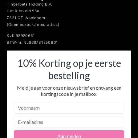
Snelle klantenservice
Over Tinberdog
Tinberpets Holding B.V.
Het Rietveld 55a
7321 CT Apeldoorn
(Geen bezoek/retouradres)
KvK 98980661
BTW-nr. NL868731250B01
10% Korting op je eerste
bestelling
Meld je aan voor onze nieuwsbrief en ontvang een
kortingscode in je mailbox.