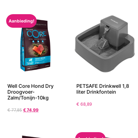
€
43,64
€
33,90
Aanbieding!
Well Core Hond Dry
PETSAFE Drinkwell 1,8
Droogvoer-
liter Drinkfontein
Zalm/Tonijn-10kg
€
68,89
€
77,85
€
74,99