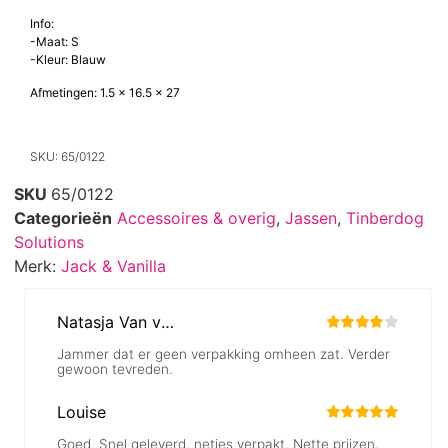
hondenjas die zowel functioneel als modieus is. Deze jas zorgt ervoor
dat uw hond beschermd is tegen de elementen en er tegelijkertijd
stijlvol uitziet.
Info:
-Maat: S
-Kleur: Blauw
Afmetingen: 1.5 x 16.5 x 27
SKU: 65/0122
SKU
65/0122
Categorieën
Accessoires & overig
,
Jassen
,
Tinberdog
Solutions
Merk:
Jack & Vanilla