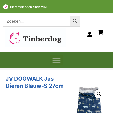
Dierenvrienden sinds 2020
JV DOGWALK Jas
Dieren Blauw-S
27cm