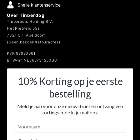
14 Dagen retourbeleid
Veilig betalen
Snelle klantenservice
Over Tinberdog
Tinberpets Holding B.V.
Het Rietveld 55a
7321 CT Apeldoorn
(Geen bezoek/retouradres)
KvK 98980661
BTW-nr. NL868731250B01
10% Korting op je eerste
bestelling
Meld je aan voor onze nieuwsbrief en ontvang een
kortingscode in je mailbox.