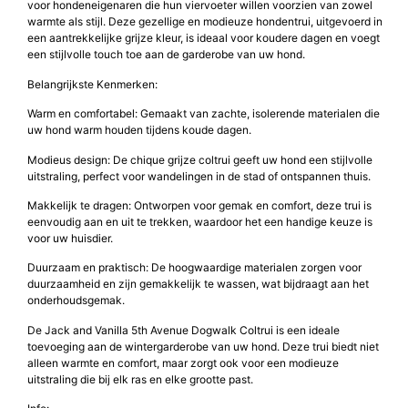
De Jack and Vanilla 5th Avenue Dogwalk Coltrui is de perfecte keuze
voor hondeneigenaren die hun viervoeter willen voorzien van zowel
warmte als stijl. Deze gezellige en modieuze hondentrui, uitgevoerd in
een aantrekkelijke grijze kleur, is ideaal voor koudere dagen en voegt
een stijlvolle touch toe aan de garderobe van uw hond.
Belangrijkste Kenmerken:
Warm en comfortabel: Gemaakt van zachte, isolerende materialen die
uw hond warm houden tijdens koude dagen.
Modieus design: De chique grijze coltrui geeft uw hond een stijlvolle
uitstraling, perfect voor wandelingen in de stad of ontspannen thuis.
Makkelijk te dragen: Ontworpen voor gemak en comfort, deze trui is
eenvoudig aan en uit te trekken, waardoor het een handige keuze is
voor uw huisdier.
Duurzaam en praktisch: De hoogwaardige materialen zorgen voor
duurzaamheid en zijn gemakkelijk te wassen, wat bijdraagt aan het
onderhoudsgemak.
De Jack and Vanilla 5th Avenue Dogwalk Coltrui is een ideale
toevoeging aan de wintergarderobe van uw hond. Deze trui biedt niet