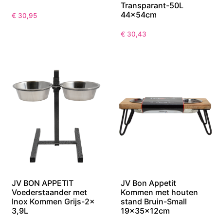
JV 5th Avenue Dogwalk
JV PLASTICS
Kabeltrui Lichtblauw- L
Voedselbewaardoos
Transparant-50L
44x54cm
€
30,95
€
30,43
JV BON APPETIT
JV Bon Appetit