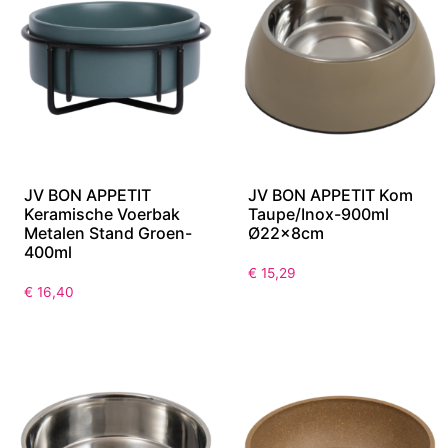
JV BON APPETIT
JV BON APPETIT Kom
Keramische Voerbak
Taupe/Inox-900ml
Metalen Stand Groen-
Ø22x8cm
400ml
€
15,29
€
16,40