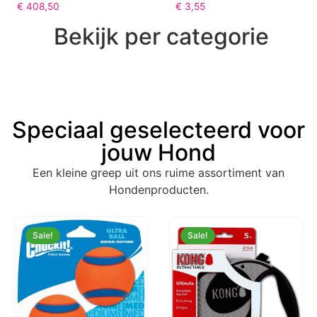
Werpkist + Uitloopren –
Houder + 2 Rolletjes –
244 x 122 x 46 cm
Zwart Mr. Poop
€
408,50
€
3,55
Bekijk per categorie
Speciaal geselecteerd voor
jouw Hond
Een kleine greep uit ons ruime assortiment van
Hondenproducten.
Sale!
Sale!