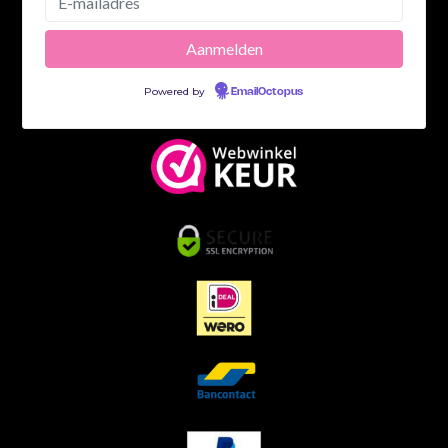
Powered by
EmailOctopus