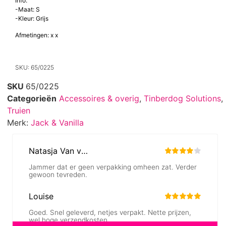
alleen warmte en comfort, maar zorgt ook voor een modieuze
uitstraling die bij elk ras en elke grootte past.
Info:
-Maat: S
-Kleur: Grijs
Afmetingen: x x
SKU: 65/0225
SKU
65/0225
Categorieën
Accessoires & overig
,
Tinberdog Solutions
,
Truien
Merk:
Jack & Vanilla