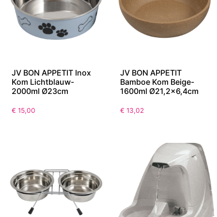
JV BON APPETIT Inox
JV BON APPETIT
Kom Lichtblauw-
Bamboe Kom Beige-
2000ml Ø23cm
1600ml Ø21,2×6,4cm
€
15,00
€
13,02