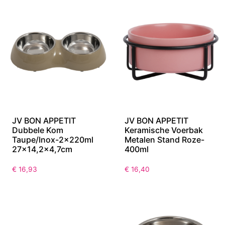
JV BON APPETIT
JV BON APPETIT
Dubbele Kom
Keramische Voerbak
Taupe/Inox-2x220ml
Metalen Stand Roze-
27×14,2×4,7cm
400ml
€
16,93
€
16,40