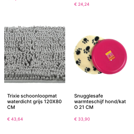
Knoeimat
waterdicht grijs 80X60
CM
€
15,91
€
24,24
Trixie schoonloopmat
Snugglesafe
waterdicht grijs 120X80
warmteschijf hond/kat
CM
O 21 CM