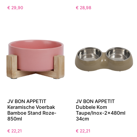
Voederstaander met
Kommen met houten
Inox Kommen Grijs-2x
stand Bruin-Small
3,9L
19x35x12cm
€
29,90
€
28,98
JV BON APPETIT
JV BON APPETIT
Keramische Voerbak
Dubbele Kom
Bamboe Stand Roze-
Taupe/Inox-2x480ml