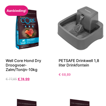
€
43,64
€
33,90
Aanbieding!
Well Core Hond Dry
PETSAFE Drinkwell 1,8
Droogvoer-
liter Drinkfontein
Zalm/Tonijn-10kg
€
68,89
€
77,85
€
74,99