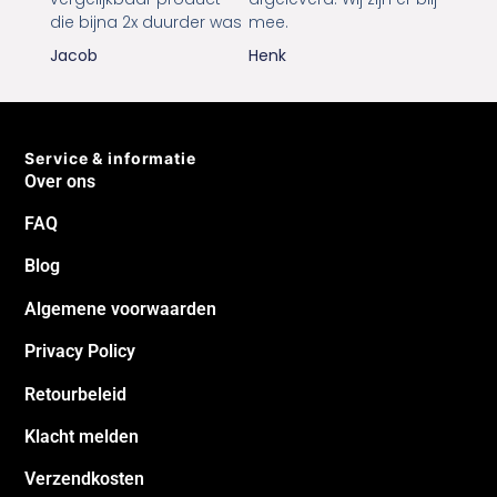
niet meer leverbaar was
2 honden. Bestelling was
en kreeg een
binnen 2 dagen aan huis
vergelijkbaar product
afgeleverd. Wij zijn er blij
die bijna 2x duurder was
mee.
Jacob
Henk
Service & informatie
Over ons
FAQ
Blog
Algemene voorwaarden
Privacy Policy
Retourbeleid