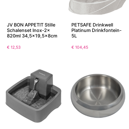
JV BON APPETIT Stille
PETSAFE Drinkwell
Schalenset Inox-2x
Platinum Drinkfontein-
820ml 34,5×19,5x8cm
5L
€
12,53
€
104,45