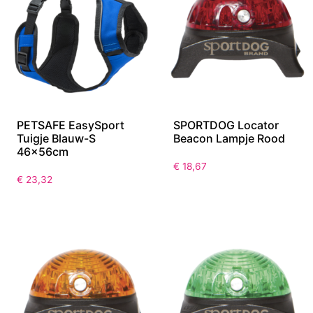
PETSAFE EasySport
SPORTDOG Locator
Tuigje Blauw-S
Beacon Lampje Rood
46x56cm
€
18,67
€
23,32