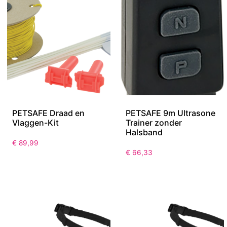
PETSAFE Draad en
PETSAFE 9m Ultrasone
Vlaggen-Kit
Trainer zonder
Halsband
€
89,99
€
66,33