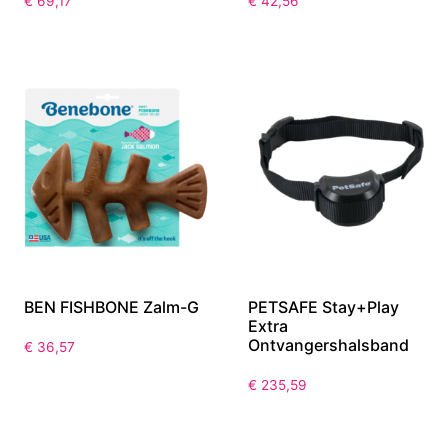
€
69,17
€
42,56
BEN FISHBONE Zalm-G
PETSAFE Stay+Play
Extra
Ontvangershalsband
€
36,57
€
235,59