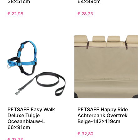
38x51cm
64x89cm
€
22,98
€
28,73
PETSAFE Easy Walk
PETSAFE Happy Ride
Deluxe Tuigje
Achterbank Overtrek
Oceaanblauw-L
Beige-142x119cm
66x91cm
€
32,80
€
28,73