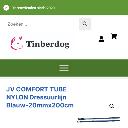
Dierenvrienden sinds 2020
JV COMFORT TUBE
NYLON Dressuurlijn
Blauw-20mmx200cm