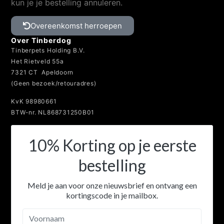
kun je je bestelling annuleren.
Overeenkomst herroepen
Over Tinberdog
Tinberpets Holding B.V.
Het Rietveld 55a
7321 CT Apeldoorn
(Geen bezoek/retouradres)
KvK 98980661
BTW-nr. NL868731250B01
10% Korting op je eerste
bestelling
Meld je aan voor onze nieuwsbrief en ontvang een
kortingscode in je mailbox.