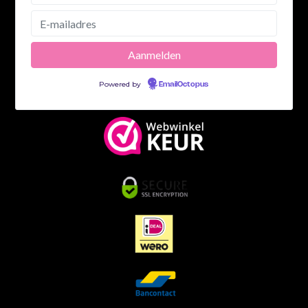
Powered by
EmailOctopus