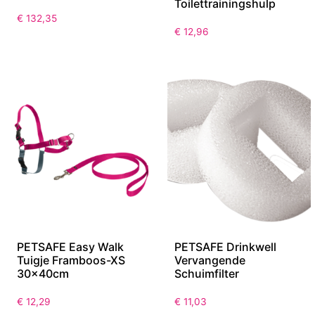
Toilettrainingshulp
€
132,35
€
12,96
PETSAFE Easy Walk
PETSAFE Drinkwell
Tuigje Framboos-XS
Vervangende
30x40cm
Schuimfilter
€
12,29
€
11,03