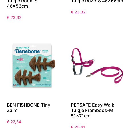
Tuigje Rood-S
Tuigje Roze-S 46x56cm
46x56cm
€
23,32
€
23,32
BEN FISHBONE Tiny
PETSAFE Easy Walk
Zalm
Tuigje Framboos-M
51x71cm
€
22,54
€
20,41