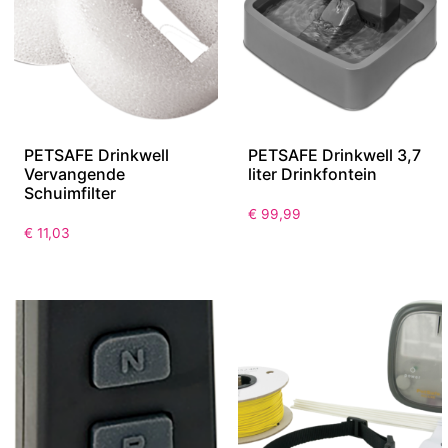
PETSAFE Drinkwell
PETSAFE Drinkwell 3,7
Vervangende
liter Drinkfontein
Schuimfilter
€
99,99
€
11,03