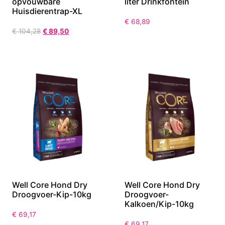
opvouwbare
liter Drinkfontein
Huisdierentrap-XL
€
68,89
€
104,28
€
89,50
Well Core Hond Dry
Well Core Hond Dry
Droogvoer-Kip-10kg
Droogvoer-
Kalkoen/Kip-10kg
€
69,17
€
69,17