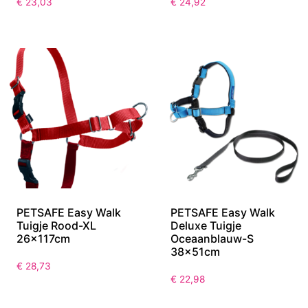
€
23,03
€
24,92
PETSAFE Easy Walk
PETSAFE Easy Walk
Tuigje Rood-XL
Deluxe Tuigje
26x117cm
Oceaanblauw-S
38x51cm
€
28,73
€
22,98