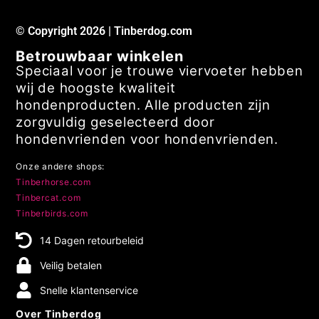
hondenproducten. Alle producten zijn
zorgvuldig geselecteerd door
hondenvrienden voor hondenvrienden.
Onze andere shops:
Tinberhorse.com
Tinbercat.com
Tinberbirds.com
14 Dagen retourbeleid
Veilig betalen
Snelle klantenservice
Over Tinberdog
Tinberpets Holding B.V.
Het Rietveld 55a
7321 CT Apeldoorn
(Geen bezoek/retouradres)
KvK 98980661