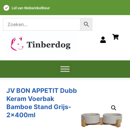
Lid van WebwinkelKeur
JV BON APPETIT Dubb
Keram Voerbak
Bamboe Stand Grijs-
2x400ml