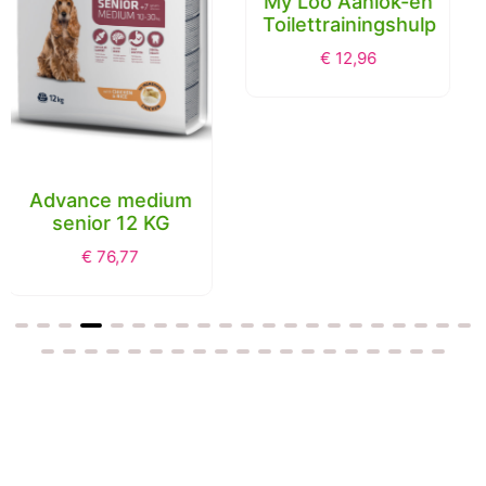
Toilettrainingshulp
Lily's kitchen dog
€
12,96
puppy chicken /
salmon 2.5 KG
€
29,87