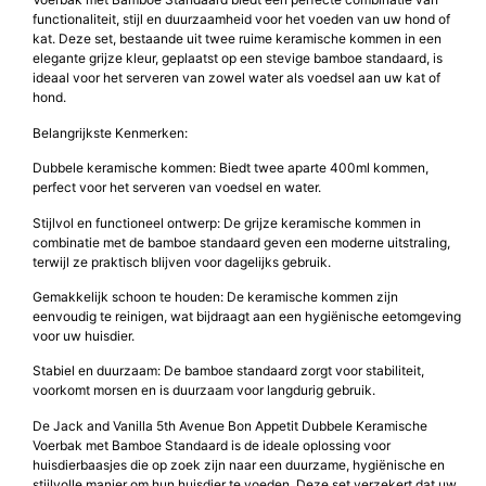
functionaliteit, stijl en duurzaamheid voor het voeden van uw hond of
kat. Deze set, bestaande uit twee ruime keramische kommen in een
elegante grijze kleur, geplaatst op een stevige bamboe standaard, is
ideaal voor het serveren van zowel water als voedsel aan uw kat of
hond.
Belangrijkste Kenmerken:
Dubbele keramische kommen: Biedt twee aparte 400ml kommen,
perfect voor het serveren van voedsel en water.
Stijlvol en functioneel ontwerp: De grijze keramische kommen in
combinatie met de bamboe standaard geven een moderne uitstraling,
terwijl ze praktisch blijven voor dagelijks gebruik.
Gemakkelijk schoon te houden: De keramische kommen zijn
eenvoudig te reinigen, wat bijdraagt aan een hygiënische eetomgeving
voor uw huisdier.
Stabiel en duurzaam: De bamboe standaard zorgt voor stabiliteit,
voorkomt morsen en is duurzaam voor langdurig gebruik.
De Jack and Vanilla 5th Avenue Bon Appetit Dubbele Keramische
Voerbak met Bamboe Standaard is de ideale oplossing voor
huisdierbaasjes die op zoek zijn naar een duurzame, hygiënische en
stijlvolle manier om hun huisdier te voeden. Deze set verzekert dat uw