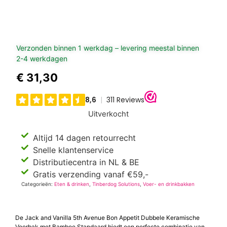
Verzonden binnen 1 werkdag – levering meestal binnen
2-4 werkdagen
€
31,30
Uitverkocht
Altijd 14 dagen retourrecht
Snelle klantenservice
Distributiecentra in NL & BE
Gratis verzending vanaf €59,-
Categorieën:
Eten & drinken
,
Tinberdog Solutions
,
Voer- en drinkbakken
De Jack and Vanilla 5th Avenue Bon Appetit Dubbele Keramische
Voerbak met Bamboe Standaard biedt een perfecte combinatie van