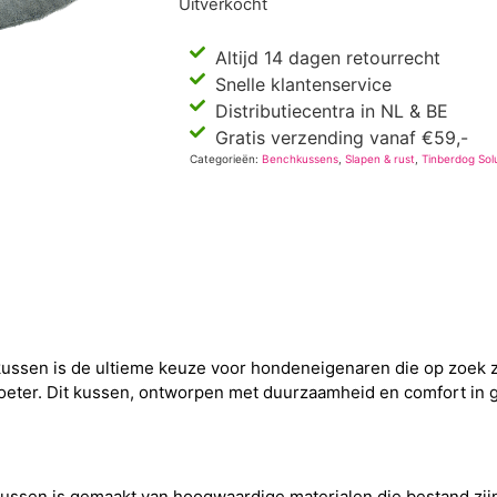
Uitverkocht
Altijd 14 dagen retourrecht
Snelle klantenservice
Distributiecentra in NL & BE
Gratis verzending vanaf €59,-
Categorieën:
Benchkussens
,
Slapen & rust
,
Tinberdog Sol
kussen is de ultieme keuze voor hondeneigenaren die op zoek 
eter. Dit kussen, ontworpen met duurzaamheid en comfort in g
ussen is gemaakt van hoogwaardige materialen die bestand zijn