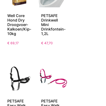
Well Core
PETSAFE
Hond Dry
Drinkwell
Droogvoer-
Mini
Kalkoen/Kip-
Drinkfontein-
10kg
1,2L
€
69,17
€
47,70
PETSAFE
PETSAFE
Easy Walk
Easy Walk