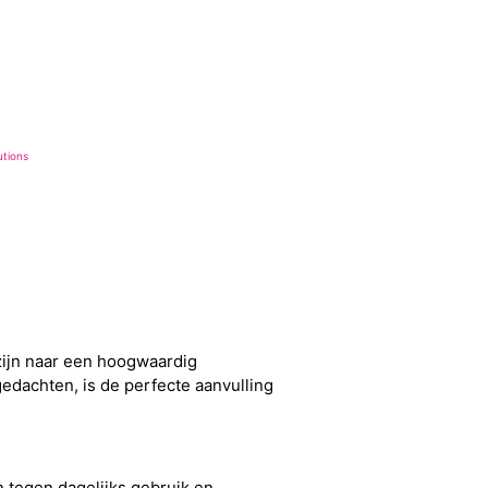
utions
zijn naar een hoogwaardig
edachten, is de perfecte aanvulling
 tegen dagelijks gebruik en