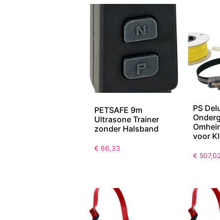
PS Del
PETSAFE 9m
Onder
Ultrasone Trainer
Omhei
zonder Halsband
voor K
€
66,33
€
507,0