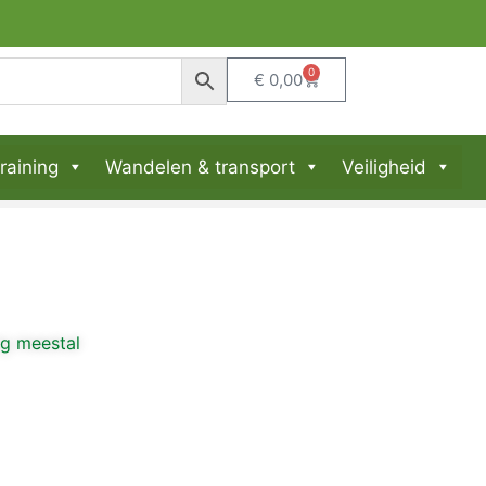
0
€
0,00
raining
Wandelen & transport
Veiligheid
ng meestal