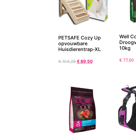
Well C
PETSAFE Cozy Up
Droogv
opvouwbare
10kg
Huisdierentrap-XL
€
77,50
€
104,28
€
89,50