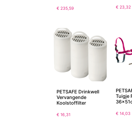
€
23,32
€
235,59
PETSAF
PETSAFE Drinkwell
Tuigje
Vervangende
36x51
Koolstoffilter
€
14,03
€
16,31