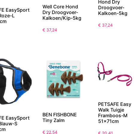
Hond Dry
Well Core Hond
Droogvoer-
E EasySport
Dry Droogvoer-
Kalkoen-5kg
 Roze-L
Kalkoen/Kip-5kg
7cm
€
37,24
€
37,24
PETSAFE Easy
Walk Tuigje
BEN FISHBONE
Framboos-M
E EasySport
Tiny Zalm
51x71cm
 Blauw-S
cm
€
22,54
€
20,41