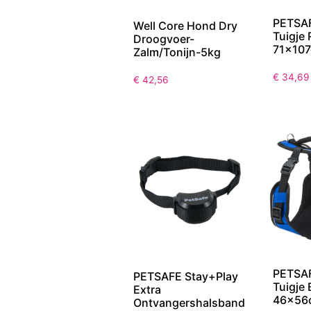
PETSAF
Well Core Hond Dry
Tuigje
Droogvoer-
71x10
Zalm/Tonijn-5kg
€
34,69
€
42,56
PETSAF
PETSAFE Stay+Play
Tuigje
Extra
46x56
Ontvangershalsband