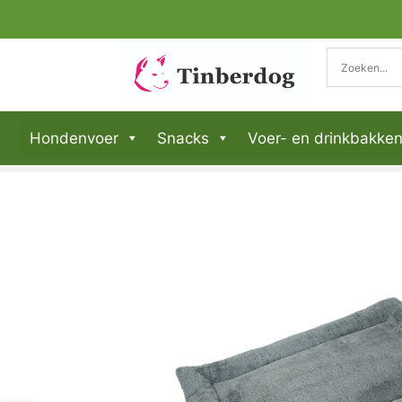
Hondenvoer
Snacks
Voer- en drinkbakke