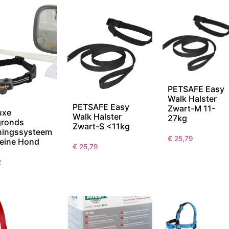
PETSAFE Easy
Walk Halster
PETSAFE Easy
Zwart-M 11-
uxe
Walk Halster
27kg
gronds
Zwart-S <11kg
ningssysteem
€
25,79
leine Hond
€
25,79
2