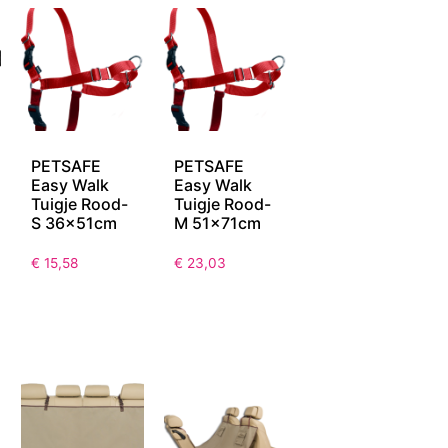
PETSAFE
PETSAFE
Easy Walk
Easy Walk
Tuigje Rood-
Tuigje Rood-
S 36x51cm
M 51x71cm
€
15,58
€
23,03