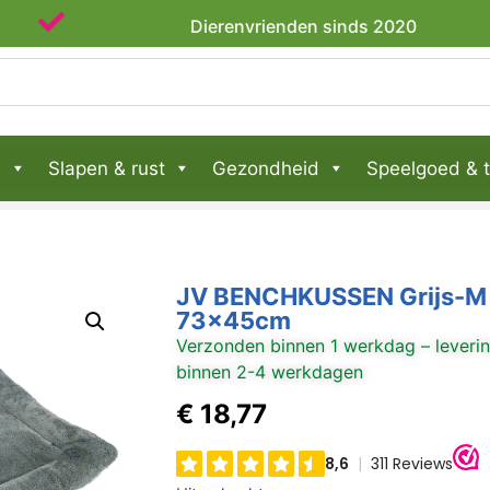
Dierenvrienden sinds 2020
n
Slapen & rust
Gezondheid
Speelgoed & t
JV BENCHKUSSEN Grijs-M
73x45cm
Verzonden binnen 1 werkdag – leveri
binnen 2-4 werkdagen
€
18,77