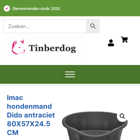
Dierenvrienden sinds 2020
Imac
hondenmand
Dido antraciet
80X57X24.5
CM