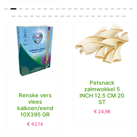
Petsnack
zalmwokkel 5
Renske vers
INCH 12.5 CM 20
vlees
ST
kalkoen/eend
€
24,98
10X395 GR
€
42,14