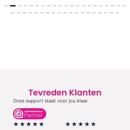
Tevreden Klanten
Onze support staat voor jou klaar.
★
★
★
★
★
★
★
★
★
★