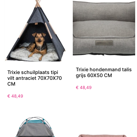
Trixie hondenmand talis
Trixie schuilplaats tipi
grijs 60X50 CM
vilt antraciet 70X70X70
CM
€
48,49
€
48,49