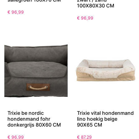
100X80X30 CM
€
96,99
€
96,99
Trixie be nordic
Trixie vital hondenmand
hondenmand fohr
lino hoekig beige
donkergrijs 80X60 CM
90X65 CM
€
96,99
€
87,29