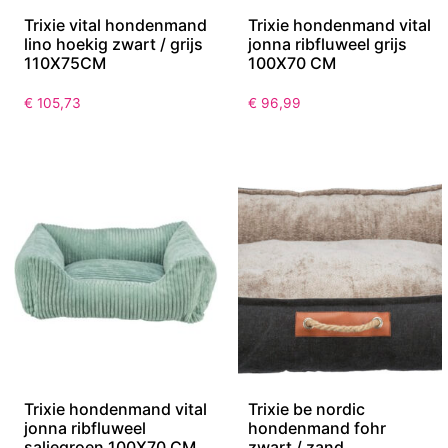
Trixie vital hondenmand
Trixie hondenmand vital
lino hoekig zwart / grijs
jonna ribfluweel grijs
110X75CM
100X70 CM
€
105,73
€
96,99
Trixie hondenmand vital
Trixie be nordic
jonna ribfluweel
hondenmand fohr
saliegroen 100X70 CM
zwart / zand