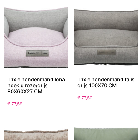
Trixie hondenmand lona
Trixie hondenmand talis
hoekig roze/grijs
grijs 100X70 CM
80X60X27 CM
€
77,59
€
77,59