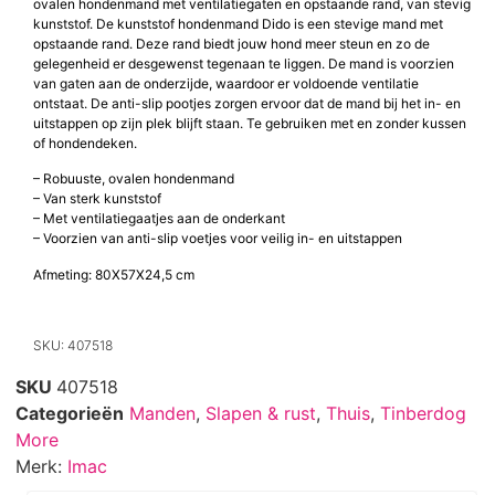
ovalen hondenmand met ventilatiegaten en opstaande rand, van stevig
kunststof. De kunststof hondenmand Dido is een stevige mand met
opstaande rand. Deze rand biedt jouw hond meer steun en zo de
gelegenheid er desgewenst tegenaan te liggen. De mand is voorzien
van gaten aan de onderzijde, waardoor er voldoende ventilatie
ontstaat. De anti-slip pootjes zorgen ervoor dat de mand bij het in- en
uitstappen op zijn plek blijft staan. Te gebruiken met en zonder kussen
of hondendeken.
– Robuuste, ovalen hondenmand
– Van sterk kunststof
– Met ventilatiegaatjes aan de onderkant
– Voorzien van anti-slip voetjes voor veilig in- en uitstappen
Afmeting: 80X57X24,5 cm
SKU: 407518
SKU
407518
Categorieën
Manden
,
Slapen & rust
,
Thuis
,
Tinberdog
More
Merk:
Imac