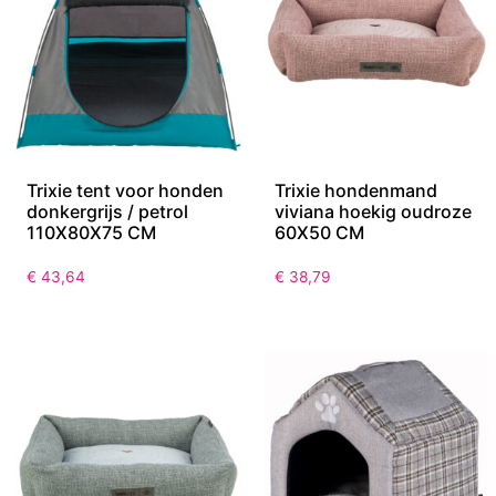
Trixie tent voor honden
Trixie hondenmand
donkergrijs / petrol
viviana hoekig oudroze
110X80X75 CM
60X50 CM
€
43,64
€
38,79