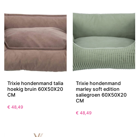
Trixie hondenmand talia
Trixie hondenmand
hoekig bruin 60X50X20
marley soft edition
CM
saliegroen 60X50X20
CM
€
48,49
€
48,49