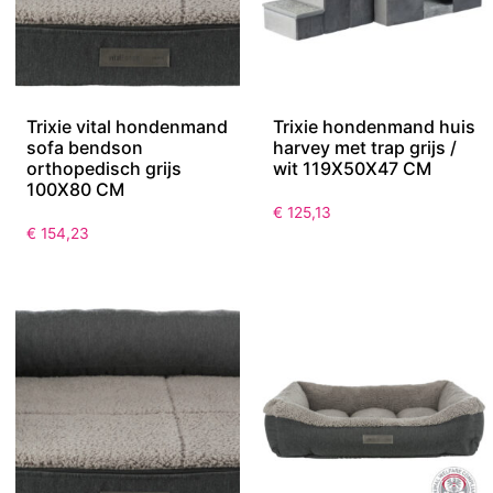
Trixie vital hondenmand
Trixie hondenmand huis
sofa bendson
harvey met trap grijs /
orthopedisch grijs
wit 119X50X47 CM
100X80 CM
€
125,13
€
154,23