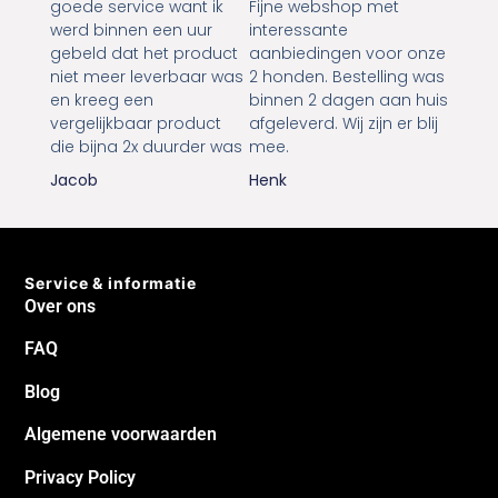
goede service want ik
Fijne webshop met
werd binnen een uur
interessante
gebeld dat het product
aanbiedingen voor onze
niet meer leverbaar was
2 honden. Bestelling was
en kreeg een
binnen 2 dagen aan huis
vergelijkbaar product
afgeleverd. Wij zijn er blij
die bijna 2x duurder was
mee.
Jacob
Henk
Service & informatie
Over ons
FAQ
Blog
Algemene voorwaarden
Privacy Policy