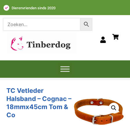
Dierenvrienden sinds 2020
TC Vetleder
Halsband – Cognac –
18mmx45cm Tom &
Co