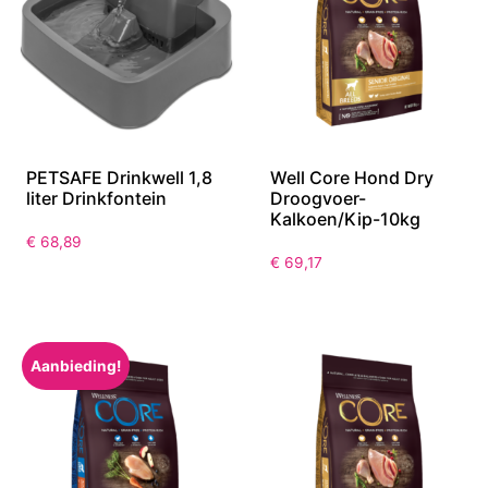
PETSAFE Drinkwell 1,8
Well Core Hond Dry
liter Drinkfontein
Droogvoer-
Kalkoen/Kip-10kg
€
68,89
€
69,17
Aanbieding!