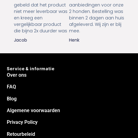
gebeld dat het product
aanbiedingen voor onze
niet meer leverbaar was
2 honden. Bestelling was
en kreeg een
binnen 2 dagen aan huis
vergelijkbaar product
afgeleverd. Wij zijn er blij
die bijna 2x duurder was
mee.
Jacob
Henk
Service & informatie
Over ons
FAQ
Blog
Algemene voorwaarden
Privacy Policy
Retourbeleid