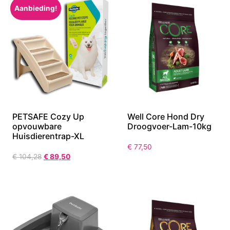
Aanbieding!
PETSAFE Cozy Up
Well Core Hond Dry
opvouwbare
Droogvoer-Lam-10kg
Huisdierentrap-XL
€
77,50
€
104,28
€
89,50