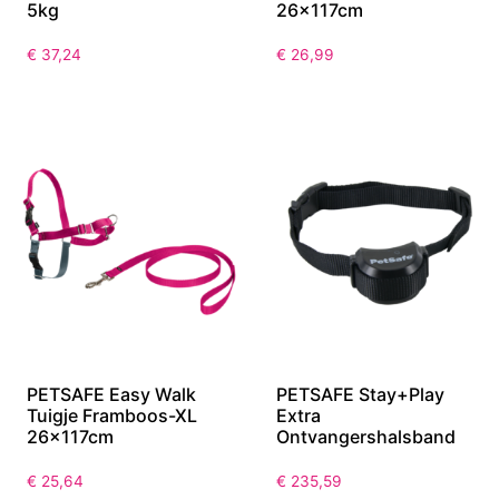
5kg
26x117cm
€
37,24
€
26,99
PETSAFE Easy Walk
PETSAFE Stay+Play
Tuigje Framboos-XL
Extra
26x117cm
Ontvangershalsband
€
25,64
€
235,59