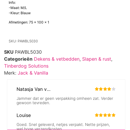
hondendeken dat zowel stijlvol als comfortabel is. Dit deken biedt een
warme en uitnodigende rustplek voor uw hond en is een prachtige
aanvulling op elke huiselijke omgeving.
Info:
-Maat: M/L
-Kleur: Blauw
Afmetingen: 75 x 100 x 1
SKU: PAWBL5030
SKU
PAWBL5030
Categorieën
Dekens & vetbedden
,
Slapen & rust
,
Tinberdog Solutions
Merk:
Jack & Vanilla