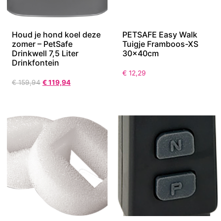
Houd je hond koel deze
PETSAFE Easy Walk
zomer – PetSafe
Tuigje Framboos-XS
Drinkwell 7,5 Liter
30x40cm
Drinkfontein
€
12,29
€
159,94
€
119,94