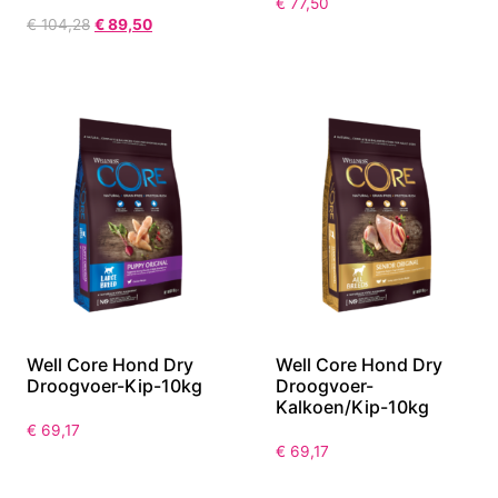
PETSAFE Cozy Up
Well Core Hond Dry
opvouwbare
Droogvoer-Lam-10kg
Huisdierentrap-XL
€
77,50
€
104,28
€
89,50
Well Core Hond Dry
Well Core Hond Dry
Droogvoer-Kip-10kg
Droogvoer-
Kalkoen/Kip-10kg
€
69,17