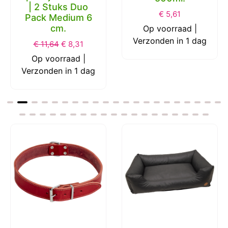
(Lijnzaadolie)
Chuckit Honden
voor honden
Speeltje Ultra Ball
500ml.
| 2 Stuks Duo
€
5,61
Pack Medium 6
cm.
Op voorraad |
Verzonden in 1 dag
€
11,64
€
8,31
Op voorraad |
Verzonden in 1 dag