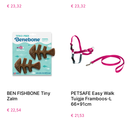
PETSAFE EasySport
PETSAFE EasySport
Tuigje Rood-S
Tuigje Blauw-S
46x56cm
46x56cm
€
23,32
€
23,32
BEN FISHBONE Tiny
PETSAFE Easy Walk
Zalm
Tuigje Framboos-L
66x91cm
€
22,54