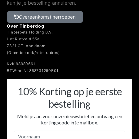
Overeenkomst herroepen
Spijt van je aankoop? Binnen 14 dagen bedenktijd
kun je je bestelling annuleren.
Overeenkomst herroepen
Over Tinberdog
Tinberpets Holding B.V.
Het Rietveld 55a
7321 CT Apeldoorn
(Geen bezoek/retouradres)
KvK 98980661
BTW-nr. NL868731250B01
10% Korting op je eerste
bestelling
Meld je aan voor onze nieuwsbrief en ontvang een