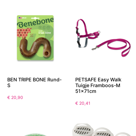
€
21,53
BEN TRIPE BONE Rund-
PETSAFE Easy Walk
S
Tuigje Framboos-M
51x71cm
€
20,90
€
20,41