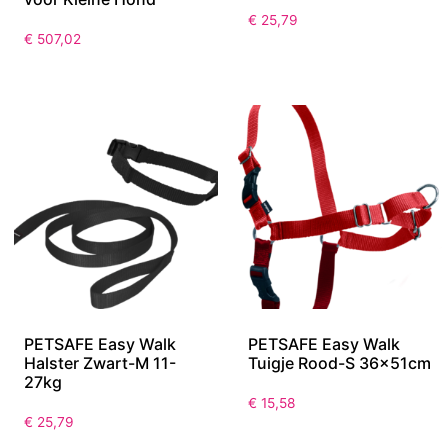
PS Deluxe Ondergronds
PETSAFE Easy Walk
Omheiningssysteem
Halster Zwart-S <11kg
voor Kleine Hond
€
25,79
€
507,02
PETSAFE Easy Walk
PETSAFE Easy Walk
Halster Zwart-M 11-
Tuigje Rood-S 36x51cm
27kg