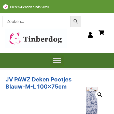
Dierenvrienden sinds 2020
JV PAWZ Deken
Pootjes Blauw-M-L
100x75cm