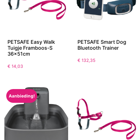
PETSAFE Easy Walk
PETSAFE Smart Dog
Tuigje Framboos-S
Bluetooth Trainer
36x51cm
€
132,35
€
14,03
Aanbieding!