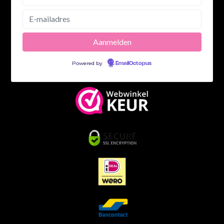
kortingscode in je mailbox.
Powered by
EmailOctopus