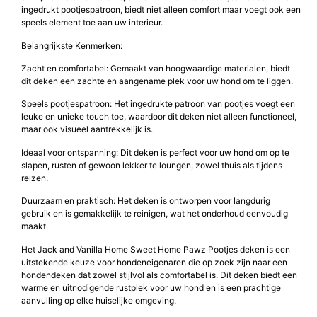
Het Jack and Vanilla Home Sweet Home Pawz Pootjes deken is een
charmant en comfortabel hondendeken dat perfect is voor uw huisdier
om op te rusten en te ontspannen. Dit zachte dekentje, met een uniek
ingedrukt pootjespatroon, biedt niet alleen comfort maar voegt ook een
speels element toe aan uw interieur.
Belangrijkste Kenmerken:
Zacht en comfortabel: Gemaakt van hoogwaardige materialen, biedt
dit deken een zachte en aangename plek voor uw hond om te liggen.
Speels pootjespatroon: Het ingedrukte patroon van pootjes voegt een
leuke en unieke touch toe, waardoor dit deken niet alleen functioneel,
maar ook visueel aantrekkelijk is.
Ideaal voor ontspanning: Dit deken is perfect voor uw hond om op te
slapen, rusten of gewoon lekker te loungen, zowel thuis als tijdens
reizen.
Duurzaam en praktisch: Het deken is ontworpen voor langdurig
gebruik en is gemakkelijk te reinigen, wat het onderhoud eenvoudig
maakt.
Het Jack and Vanilla Home Sweet Home Pawz Pootjes deken is een
uitstekende keuze voor hondeneigenaren die op zoek zijn naar een